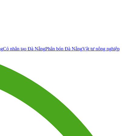
ng
Cỏ nhân tạo Đà Nẵng
Phân bón Đà Nẵng
Vật tư nông nghiệp