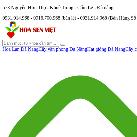
573 Nguyễn Hữu Thọ - Khuê Trung - Cẩm Lệ - Đà nẵng
0931.914.968 - 0916.700.968 (bán lẻ) - 0931.914.968 (Bán Hàng S
Hoa Lan Đà Nẵng
Cây văn phòng Đà Nẵng
Hạt giống Đà Nẵng
Cây c