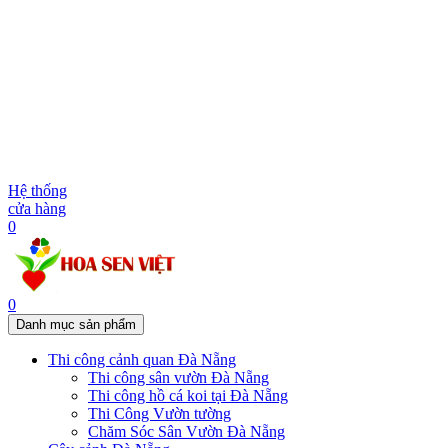
Hệ thống
cửa hàng
0
0
Danh mục sản phẩm
Thi công cảnh quan Đà Nẵng
Thi công sân vườn Đà Nẵng
Thi công hồ cá koi tại Đà Nẵng
Thi Công Vườn tường
Chăm Sóc Sân Vườn Đà Nẵng