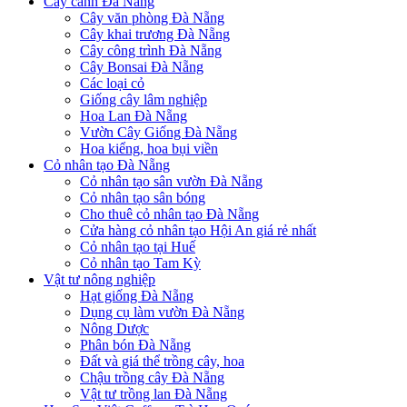
Cây cảnh Đà Nẵng
Cây văn phòng Đà Nẵng
Cây khai trương Đà Nẵng
Cây công trình Đà Nẵng
Cây Bonsai Đà Nẵng
Các loại cỏ
Giống cây lâm nghiệp
Hoa Lan Đà Nẵng
Vườn Cây Giống Đà Nẵng
Hoa kiểng, hoa bụi viền
Cỏ nhân tạo Đà Nẵng
Cỏ nhân tạo sân vườn Đà Nẵng
Cỏ nhân tạo sân bóng
Cho thuê cỏ nhân tạo Đà Nẵng
Cửa hàng cỏ nhân tạo Hội An giá rẻ nhất
Cỏ nhân tạo tại Huế
Cỏ nhân tạo Tam Kỳ
Vật tư nông nghiệp
Hạt giống Đà Nẵng
Dụng cụ làm vườn Đà Nẵng
Nông Dược
Phân bón Đà Nẵng
Đất và giá thể trồng cây, hoa
Chậu trồng cây Đà Nẵng
Vật tư trồng lan Đà Nẵng