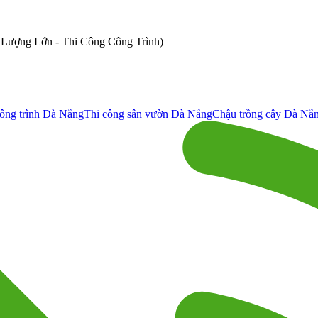
ố Lượng Lớn - Thi Công Công Trình)
ông trình Đà Nẵng
Thi công sân vườn Đà Nẵng
Chậu trồng cây Đà Nẵ