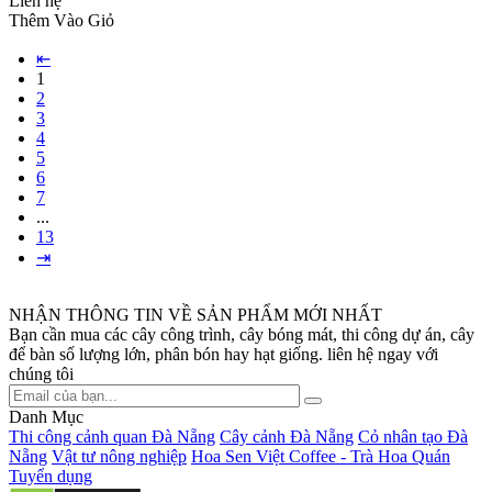
Liên hệ
Thêm Vào Giỏ
⇤
1
2
3
4
5
6
7
...
13
⇥
NHẬN THÔNG TIN VỀ SẢN PHẨM MỚI NHẤT
Bạn cần mua các cây công trình, cây bóng mát, thi công dự án, cây
để bàn số lượng lớn, phân bón hay hạt giống. liên hệ ngay với
chúng tôi
Danh Mục
Thi công cảnh quan Đà Nẵng
Cây cảnh Đà Nẵng
Cỏ nhân tạo Đà
Nẵng
Vật tư nông nghiệp
Hoa Sen Việt Coffee - Trà Hoa Quán
Tuyển dụng