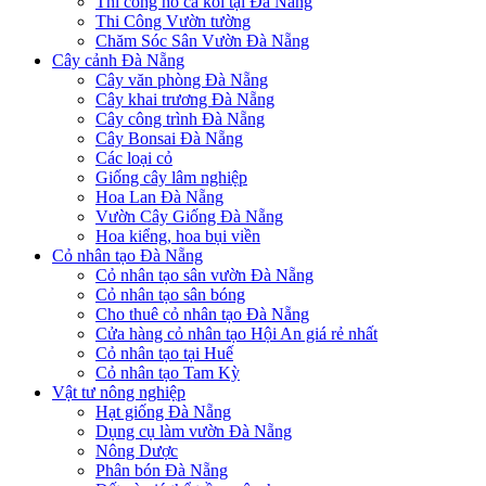
Thi công hồ cá koi tại Đà Nẵng
Thi Công Vườn tường
Chăm Sóc Sân Vườn Đà Nẵng
Cây cảnh Đà Nẵng
Cây văn phòng Đà Nẵng
Cây khai trương Đà Nẵng
Cây công trình Đà Nẵng
Cây Bonsai Đà Nẵng
Các loại cỏ
Giống cây lâm nghiệp
Hoa Lan Đà Nẵng
Vườn Cây Giống Đà Nẵng
Hoa kiểng, hoa bụi viền
Cỏ nhân tạo Đà Nẵng
Cỏ nhân tạo sân vườn Đà Nẵng
Cỏ nhân tạo sân bóng
Cho thuê cỏ nhân tạo Đà Nẵng
Cửa hàng cỏ nhân tạo Hội An giá rẻ nhất
Cỏ nhân tạo tại Huế
Cỏ nhân tạo Tam Kỳ
Vật tư nông nghiệp
Hạt giống Đà Nẵng
Dụng cụ làm vườn Đà Nẵng
Nông Dược
Phân bón Đà Nẵng