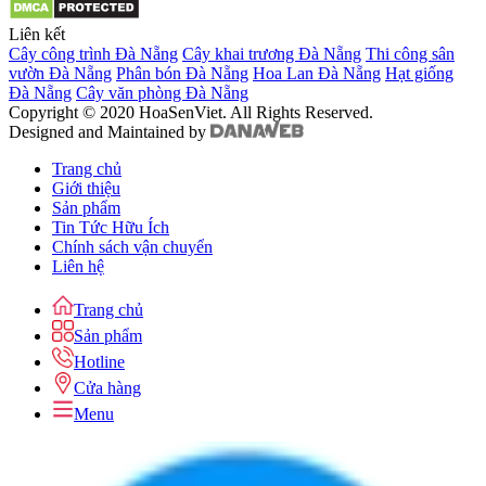
Liên kết
Cây công trình Đà Nẵng
Cây khai trương Đà Nẵng
Thi công sân
vườn Đà Nẵng
Phân bón Đà Nẵng
Hoa Lan Đà Nẵng
Hạt giống
Đà Nẵng
Cây văn phòng Đà Nẵng
Copyright © 2020 HoaSenViet. All Rights Reserved.
Designed and Maintained by
Trang chủ
Giới thiệu
Sản phẩm
Tin Tức Hữu Ích
Chính sách vận chuyển
Liên hệ
Trang chủ
Sản phẩm
Hotline
Cửa hàng
Menu