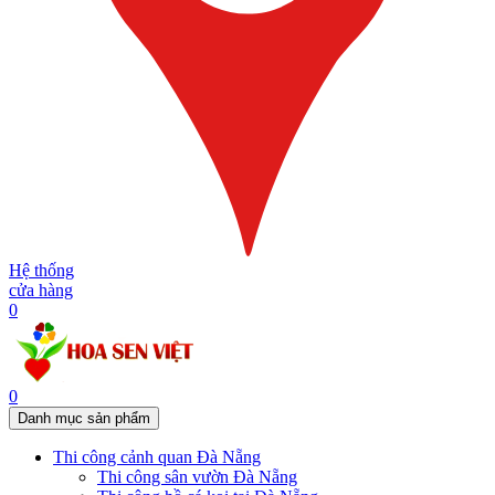
Hệ thống
cửa hàng
0
0
Danh mục sản phẩm
Thi công cảnh quan Đà Nẵng
Thi công sân vườn Đà Nẵng