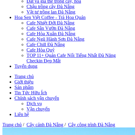
Đất và giá thể trồng cây, hoa
Chậu trồng cây Đà Nẵng
Vật tư trồng lan Đà Nẵng
Hoa Sen Việt Coffee - Trà Hoa Quán
Cafe Nhiệt Đới Đà Nẵng
Cafe Sân Vườn Đà Nẵng
Cafe Hòa Xuân Đà Nẵng
Cafe Ngũ Hành Sơn Đà Nẵng
Cafe Chill Đà Nẵng
Cafe Hòa Quý
TOP 11+ Quán Cafe Nổi Tiếng Nhất Đà Năng
Checkin Đẹp Mắt
Tuyển dụng
Trang chủ
Giới thiệu
Sản phẩm
Tin Tức Hữu Ích
Chính sách vận chuyển
Dịch vụ
Vận chuyển
Liên hệ
Trang chủ
/
Cây cảnh Đà Nẵng
/
Cây công trình Đà Nẵng