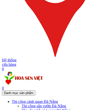
Hệ thống
cửa hàng
0
0
Danh mục sản phẩm
Thi công cảnh quan Đà Nẵng
Thi công sân vườn Đà Nẵng