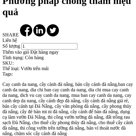
Phương pháp chống thấm hiệu
quả
SHARE
Liên hệ
Số lượng
Thêm vào giỏ
Đặt hàng ngay
Tình trạng:
Còn hàng
SKU:
Thể loại:
Vườn trên mái
Tags:
Cay canh da nang, cây cảnh đà nẵng, bán cây cảnh đà nẵng,ban cay
canh da nang, dia chi ban cay canh da nang, dia chi mua cay canh
da nang, dich vu cay canh da nang, mua ban cay canh da nang, cay
canh dep da nang, cây cảnh đẹp đà nẵng, cây cảnh đà nẵng giá rẻ,
bán cây cảnh tại Đà Nẵng, cây văn phòng đà nẵng, cây phong thủy
đà nẵng, cây đẻ bàn mi ni đà nẵng, cây cảnh để bàn đà nẵng, dụng
cụ làm vườn Đà Nẵng, thi công vườn tường đà nẵng, đất trồng rau
sạch Đà Nẵng, cho thuê cây phong thủy đà nẵng, cho thuê cây cảnh
đà nẵng, thi công vườn trên tường đà nẵng, bán vỉ thoát nước đà
nẵng, chăm sóc cây cảnh đà nẵng