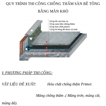
QUY TRÌNH THI CÔNG CHỐNG THẤM SÀN BÊ TÔNG
BẰNG MÀN KHÒ
I: PHƯƠNG PHÁP THI CÔNG:
VẬT LIỆU ĐỀ XUẤT: Hóa chất chống thấm Primer.
Màng chống thấm .( Màng trơn, màng cát,
màng đá).