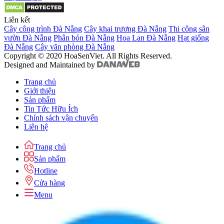
Liên kết
Cây công trình Đà Nẵng
Cây khai trương Đà Nẵng
Thi công sân
vườn Đà Nẵng
Phân bón Đà Nẵng
Hoa Lan Đà Nẵng
Hạt giống
Đà Nẵng
Cây văn phòng Đà Nẵng
Copyright © 2020 HoaSenViet. All Rights Reserved.
Designed and Maintained by
Trang chủ
Giới thiệu
Sản phẩm
Tin Tức Hữu Ích
Chính sách vận chuyển
Liên hệ
Trang chủ
Sản phẩm
Hotline
Cửa hàng
Menu