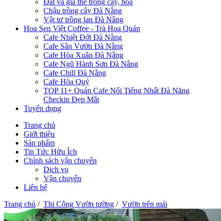
Đất và giá thể trồng cây, hoa
Chậu trồng cây Đà Nẵng
Vật tư trồng lan Đà Nẵng
Hoa Sen Việt Coffee - Trà Hoa Quán
Cafe Nhiệt Đới Đà Nẵng
Cafe Sân Vườn Đà Nẵng
Cafe Hòa Xuân Đà Nẵng
Cafe Ngũ Hành Sơn Đà Nẵng
Cafe Chill Đà Nẵng
Cafe Hòa Quý
TOP 11+ Quán Cafe Nổi Tiếng Nhất Đà Năng
Checkin Đẹp Mắt
Tuyển dụng
Trang chủ
Giới thiệu
Sản phẩm
Tin Tức Hữu Ích
Chính sách vận chuyển
Dịch vụ
Vận chuyển
Liên hệ
Trang chủ
/
Thi Công Vườn tường
/
Vườn trên mái