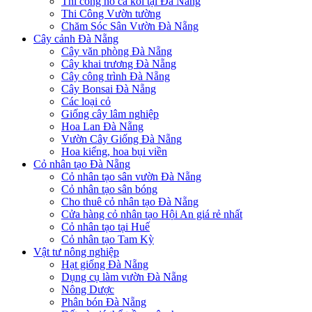
Thi công hồ cá koi tại Đà Nẵng
Thi Công Vườn tường
Chăm Sóc Sân Vườn Đà Nẵng
Cây cảnh Đà Nẵng
Cây văn phòng Đà Nẵng
Cây khai trương Đà Nẵng
Cây công trình Đà Nẵng
Cây Bonsai Đà Nẵng
Các loại cỏ
Giống cây lâm nghiệp
Hoa Lan Đà Nẵng
Vườn Cây Giống Đà Nẵng
Hoa kiểng, hoa bụi viền
Cỏ nhân tạo Đà Nẵng
Cỏ nhân tạo sân vườn Đà Nẵng
Cỏ nhân tạo sân bóng
Cho thuê cỏ nhân tạo Đà Nẵng
Cửa hàng cỏ nhân tạo Hội An giá rẻ nhất
Cỏ nhân tạo tại Huế
Cỏ nhân tạo Tam Kỳ
Vật tư nông nghiệp
Hạt giống Đà Nẵng
Dụng cụ làm vườn Đà Nẵng
Nông Dược
Phân bón Đà Nẵng