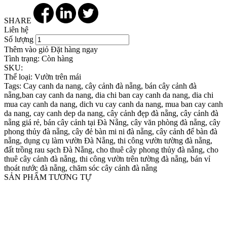
SHARE
Liên hệ
Số lượng
Thêm vào giỏ
Đặt hàng ngay
Tình trạng:
Còn hàng
SKU:
Thể loại:
Vườn trên mái
Tags:
Cay canh da nang, cây cảnh đà nẵng, bán cây cảnh đà
nẵng,ban cay canh da nang, dia chi ban cay canh da nang, dia chi
mua cay canh da nang, dich vu cay canh da nang, mua ban cay canh
da nang, cay canh dep da nang, cây cảnh đẹp đà nẵng, cây cảnh đà
nẵng giá rẻ, bán cây cảnh tại Đà Nẵng, cây văn phòng đà nẵng, cây
phong thủy đà nẵng, cây đẻ bàn mi ni đà nẵng, cây cảnh để bàn đà
nẵng, dụng cụ làm vườn Đà Nẵng, thi công vườn tường đà nẵng,
đất trồng rau sạch Đà Nẵng, cho thuê cây phong thủy đà nẵng, cho
thuê cây cảnh đà nẵng, thi công vườn trên tường đà nẵng, bán vỉ
thoát nước đà nẵng, chăm sóc cây cảnh đà nẵng
SẢN PHẨM TƯƠNG TỰ