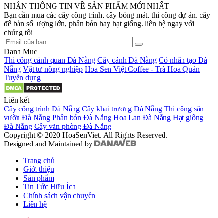
NHẬN THÔNG TIN VỀ SẢN PHẨM MỚI NHẤT
Bạn cần mua các cây công trình, cây bóng mát, thi công dự án, cây
để bàn số lượng lớn, phân bón hay hạt giống. liên hệ ngay với
chúng tôi
Danh Mục
Thi công cảnh quan Đà Nẵng
Cây cảnh Đà Nẵng
Cỏ nhân tạo Đà
Nẵng
Vật tư nông nghiệp
Hoa Sen Việt Coffee - Trà Hoa Quán
Tuyển dụng
Liên kết
Cây công trình Đà Nẵng
Cây khai trương Đà Nẵng
Thi công sân
vườn Đà Nẵng
Phân bón Đà Nẵng
Hoa Lan Đà Nẵng
Hạt giống
Đà Nẵng
Cây văn phòng Đà Nẵng
Copyright © 2020 HoaSenViet. All Rights Reserved.
Designed and Maintained by
Trang chủ
Giới thiệu
Sản phẩm
Tin Tức Hữu Ích
Chính sách vận chuyển
Liên hệ