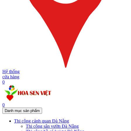
Hệ thống
cửa hàng
0
0
Danh mục sản phẩm
Thi công cảnh quan Đà Nẵng
Thi công sân vườn Đà Nẵng