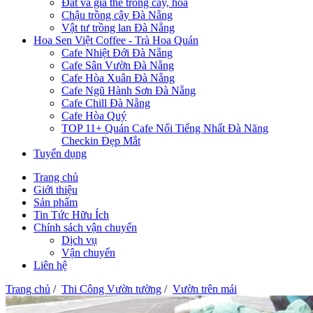
Đất và giá thể trồng cây, hoa
Chậu trồng cây Đà Nẵng
Vật tư trồng lan Đà Nẵng
Hoa Sen Việt Coffee - Trà Hoa Quán
Cafe Nhiệt Đới Đà Nẵng
Cafe Sân Vườn Đà Nẵng
Cafe Hòa Xuân Đà Nẵng
Cafe Ngũ Hành Sơn Đà Nẵng
Cafe Chill Đà Nẵng
Cafe Hòa Quý
TOP 11+ Quán Cafe Nổi Tiếng Nhất Đà Năng
Checkin Đẹp Mắt
Tuyển dụng
Trang chủ
Giới thiệu
Sản phẩm
Tin Tức Hữu Ích
Chính sách vận chuyển
Dịch vụ
Vận chuyển
Liên hệ
Trang chủ
/
Thi Công Vườn tường
/
Vườn trên mái