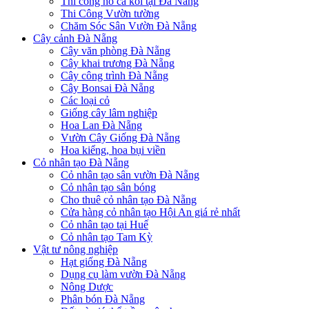
Thi công hồ cá koi tại Đà Nẵng
Thi Công Vườn tường
Chăm Sóc Sân Vườn Đà Nẵng
Cây cảnh Đà Nẵng
Cây văn phòng Đà Nẵng
Cây khai trương Đà Nẵng
Cây công trình Đà Nẵng
Cây Bonsai Đà Nẵng
Các loại cỏ
Giống cây lâm nghiệp
Hoa Lan Đà Nẵng
Vườn Cây Giống Đà Nẵng
Hoa kiểng, hoa bụi viền
Cỏ nhân tạo Đà Nẵng
Cỏ nhân tạo sân vườn Đà Nẵng
Cỏ nhân tạo sân bóng
Cho thuê cỏ nhân tạo Đà Nẵng
Cửa hàng cỏ nhân tạo Hội An giá rẻ nhất
Cỏ nhân tạo tại Huế
Cỏ nhân tạo Tam Kỳ
Vật tư nông nghiệp
Hạt giống Đà Nẵng
Dụng cụ làm vườn Đà Nẵng
Nông Dược
Phân bón Đà Nẵng