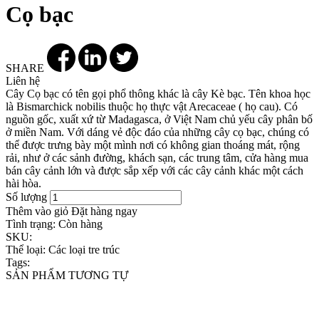
Cọ bạc
SHARE
Liên hệ
Cây Cọ bạc có tên gọi phổ thông khác là cây Kè bạc. Tên khoa học
là Bismarchick nobilis thuộc họ thực vật Arecaceae ( họ cau). Có
nguồn gốc, xuất xứ từ Madagasca, ở Việt Nam chủ yếu cây phân bố
ở miền Nam. Với dáng vẻ độc đáo của những cây cọ bạc, chúng có
thể được trưng bày một mình nơi có không gian thoáng mát, rộng
rải, như ở các sảnh đường, khách sạn, các trung tâm, cửa hàng mua
bán cây cảnh lớn và được sắp xếp với các cây cảnh khác một cách
hài hòa.
Số lượng
Thêm vào giỏ
Đặt hàng ngay
Tình trạng:
Còn hàng
SKU:
Thể loại:
Các loại tre trúc
Tags:
SẢN PHẨM TƯƠNG TỰ