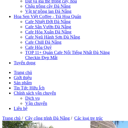
Đất và giá thể trồng cây, hoa
Chậu trồng cây Đà Nẵng
Vật tư trồng lan Đà Nẵng
Hoa Sen Việt Coffee - Trà Hoa Quán
Cafe Nhiệt Đới Đà Nẵng
Cafe Sân Vườn Đà Nẵng
Cafe Hòa Xuân Đà Nẵng
Cafe Ngũ Hành Sơn Đà Nẵng
Cafe Chill Đà Nẵng
Cafe Hòa Quý
TOP 11+ Quán Cafe Nổi Tiếng Nhất Đà Năng
Checkin Đẹp Mắt
Tuyển dụng
Trang chủ
Giới thiệu
Sản phẩm
Tin Tức Hữu Ích
Chính sách vận chuyển
Dịch vụ
Vận chuyển
Liên hệ
Trang chủ
/
Cây công trình Đà Nẵng
/
Các loại tre trúc