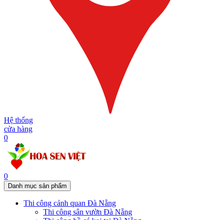
Hệ thống
cửa hàng
0
0
Danh mục sản phẩm
Thi công cảnh quan Đà Nẵng
Thi công sân vườn Đà Nẵng