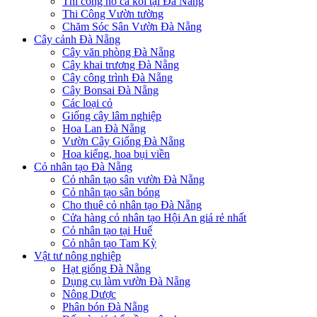
Thi công hồ cá koi tại Đà Nẵng
Thi Công Vườn tường
Chăm Sóc Sân Vườn Đà Nẵng
Cây cảnh Đà Nẵng
Cây văn phòng Đà Nẵng
Cây khai trương Đà Nẵng
Cây công trình Đà Nẵng
Cây Bonsai Đà Nẵng
Các loại cỏ
Giống cây lâm nghiệp
Hoa Lan Đà Nẵng
Vườn Cây Giống Đà Nẵng
Hoa kiểng, hoa bụi viền
Cỏ nhân tạo Đà Nẵng
Cỏ nhân tạo sân vườn Đà Nẵng
Cỏ nhân tạo sân bóng
Cho thuê cỏ nhân tạo Đà Nẵng
Cửa hàng cỏ nhân tạo Hội An giá rẻ nhất
Cỏ nhân tạo tại Huế
Cỏ nhân tạo Tam Kỳ
Vật tư nông nghiệp
Hạt giống Đà Nẵng
Dụng cụ làm vườn Đà Nẵng
Nông Dược
Phân bón Đà Nẵng