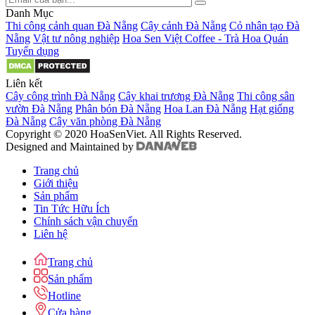
Danh Mục
Thi công cảnh quan Đà Nẵng
Cây cảnh Đà Nẵng
Cỏ nhân tạo Đà
Nẵng
Vật tư nông nghiệp
Hoa Sen Việt Coffee - Trà Hoa Quán
Tuyển dụng
Liên kết
Cây công trình Đà Nẵng
Cây khai trương Đà Nẵng
Thi công sân
vườn Đà Nẵng
Phân bón Đà Nẵng
Hoa Lan Đà Nẵng
Hạt giống
Đà Nẵng
Cây văn phòng Đà Nẵng
Copyright © 2020 HoaSenViet. All Rights Reserved.
Designed and Maintained by
Trang chủ
Giới thiệu
Sản phẩm
Tin Tức Hữu Ích
Chính sách vận chuyển
Liên hệ
Trang chủ
Sản phẩm
Hotline
Cửa hàng