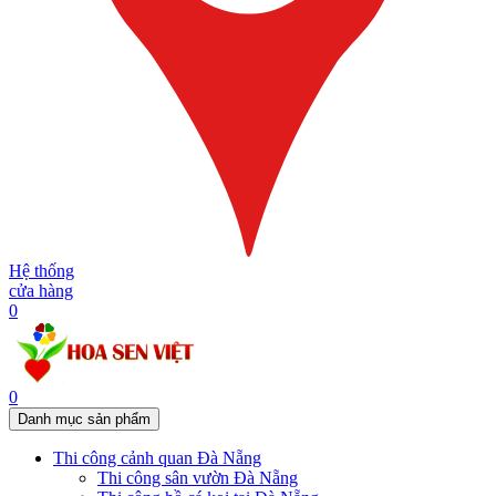
Hệ thống
cửa hàng
0
0
Danh mục sản phẩm
Thi công cảnh quan Đà Nẵng
Thi công sân vườn Đà Nẵng