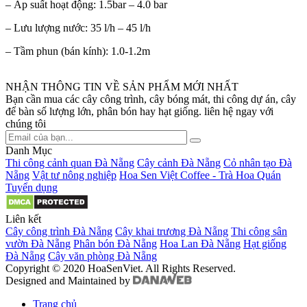
– Áp suất hoạt động: 1.5bar – 4.0 bar
– Lưu lượng nước: 35 l/h – 45 l/h
– Tầm phun (bán kính): 1.0-1.2m
NHẬN THÔNG TIN VỀ SẢN PHẨM MỚI NHẤT
Bạn cần mua các cây công trình, cây bóng mát, thi công dự án, cây
để bàn số lượng lớn, phân bón hay hạt giống. liên hệ ngay với
chúng tôi
Danh Mục
Thi công cảnh quan Đà Nẵng
Cây cảnh Đà Nẵng
Cỏ nhân tạo Đà
Nẵng
Vật tư nông nghiệp
Hoa Sen Việt Coffee - Trà Hoa Quán
Tuyển dụng
Liên kết
Cây công trình Đà Nẵng
Cây khai trương Đà Nẵng
Thi công sân
vườn Đà Nẵng
Phân bón Đà Nẵng
Hoa Lan Đà Nẵng
Hạt giống
Đà Nẵng
Cây văn phòng Đà Nẵng
Copyright © 2020 HoaSenViet. All Rights Reserved.
Designed and Maintained by
Trang chủ