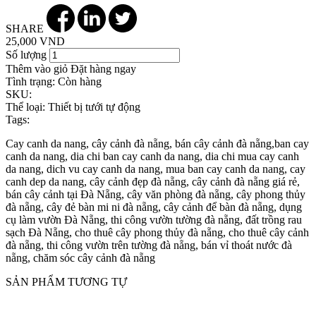
SHARE
25,000 VND
Số lượng
Thêm vào giỏ
Đặt hàng ngay
Tình trạng:
Còn hàng
SKU:
Thể loại:
Thiết bị tưới tự động
Tags:
Cay canh da nang, cây cảnh đà nẵng, bán cây cảnh đà nẵng,ban cay
canh da nang, dia chi ban cay canh da nang, dia chi mua cay canh
da nang, dich vu cay canh da nang, mua ban cay canh da nang, cay
canh dep da nang, cây cảnh đẹp đà nẵng, cây cảnh đà nẵng giá rẻ,
bán cây cảnh tại Đà Nẵng, cây văn phòng đà nẵng, cây phong thủy
đà nẵng, cây đẻ bàn mi ni đà nẵng, cây cảnh để bàn đà nẵng, dụng
cụ làm vườn Đà Nẵng, thi công vườn tường đà nẵng, đất trồng rau
sạch Đà Nẵng, cho thuê cây phong thủy đà nẵng, cho thuê cây cảnh
đà nẵng, thi công vườn trên tường đà nẵng, bán vỉ thoát nước đà
nẵng, chăm sóc cây cảnh đà nẵng
SẢN PHẨM TƯƠNG TỰ