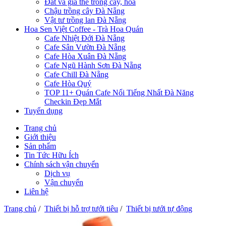
Đất và giá thể trồng cây, hoa
Chậu trồng cây Đà Nẵng
Vật tư trồng lan Đà Nẵng
Hoa Sen Việt Coffee - Trà Hoa Quán
Cafe Nhiệt Đới Đà Nẵng
Cafe Sân Vườn Đà Nẵng
Cafe Hòa Xuân Đà Nẵng
Cafe Ngũ Hành Sơn Đà Nẵng
Cafe Chill Đà Nẵng
Cafe Hòa Quý
TOP 11+ Quán Cafe Nổi Tiếng Nhất Đà Năng
Checkin Đẹp Mắt
Tuyển dụng
Trang chủ
Giới thiệu
Sản phẩm
Tin Tức Hữu Ích
Chính sách vận chuyển
Dịch vụ
Vận chuyển
Liên hệ
Trang chủ
/
Thiết bị hỗ trợ tưới tiêu
/
Thiết bị tưới tự động