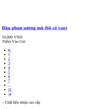
Đầu phun sương mù (bộ có van)
10,000 VND
Thêm Vào Giỏ
⇤
1
2
3
4
5
6
7
...
11
⇥
– Chất liệu nhựa cao cấp