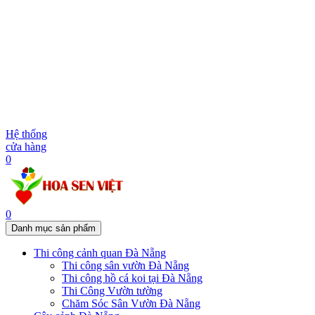
Hệ thống
cửa hàng
0
0
Danh mục sản phẩm
Thi công cảnh quan Đà Nẵng
Thi công sân vườn Đà Nẵng
Thi công hồ cá koi tại Đà Nẵng
Thi Công Vườn tường
Chăm Sóc Sân Vườn Đà Nẵng