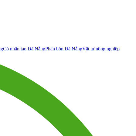
ng
Cỏ nhân tạo Đà Nẵng
Phân bón Đà Nẵng
Vật tư nông nghiệp