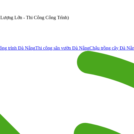
ố Lượng Lớn - Thi Công Công Trình)
ông trình Đà Nẵng
Thi công sân vườn Đà Nẵng
Chậu trồng cây Đà Nẵ