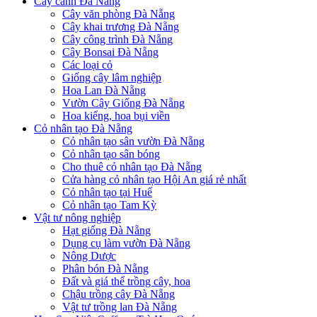
Cây cảnh Đà Nẵng
Cây văn phòng Đà Nẵng
Cây khai trương Đà Nẵng
Cây công trình Đà Nẵng
Cây Bonsai Đà Nẵng
Các loại cỏ
Giống cây lâm nghiệp
Hoa Lan Đà Nẵng
Vườn Cây Giống Đà Nẵng
Hoa kiểng, hoa bụi viền
Cỏ nhân tạo Đà Nẵng
Cỏ nhân tạo sân vườn Đà Nẵng
Cỏ nhân tạo sân bóng
Cho thuê cỏ nhân tạo Đà Nẵng
Cửa hàng cỏ nhân tạo Hội An giá rẻ nhất
Cỏ nhân tạo tại Huế
Cỏ nhân tạo Tam Kỳ
Vật tư nông nghiệp
Hạt giống Đà Nẵng
Dụng cụ làm vườn Đà Nẵng
Nông Dược
Phân bón Đà Nẵng
Đất và giá thể trồng cây, hoa
Chậu trồng cây Đà Nẵng
Vật tư trồng lan Đà Nẵng