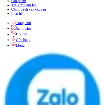
Sản phẩm
Tin Tức Hữu Ích
Chính sách vận chuyển
Liên hệ
Trang chủ
Sản phẩm
Hotline
Cửa hàng
Menu