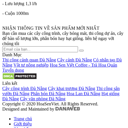
- Lưu lượng 1,3 l/h
- Cuộn 1000m
NHẬN THÔNG TIN VỀ SẢN PHẨM MỚI NHẤT
Bạn cần mua các cây công trình, cây bóng mát, thi công dự án, cây
để bàn số lượng lớn, phân bón hay hạt giống. liên hệ ngay với
chúng tôi
Danh Mục
Thi công cảnh quan Đà Nẵng
Cây cảnh Đà Nẵng
Cỏ nhân tạo Đà
Nẵng
Vật tư nông nghiệp
Hoa Sen Việt Coffee - Trà Hoa Quán
Tuyển dụng
Liên kết
Cây công trình Đà Nẵng
Cây khai trương Đà Nẵng
Thi công sân
vườn Đà Nẵng
Phân bón Đà Nẵng
Hoa Lan Đà Nẵng
Hạt giống
Đà Nẵng
Cây văn phòng Đà Nẵng
Copyright © 2020 HoaSenViet. All Rights Reserved.
Designed and Maintained by
Trang chủ
Giới thiệu