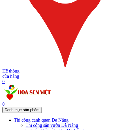
Hệ thống
cửa hàng
0
0
Danh mục sản phẩm
Thi công cảnh quan Đà Nẵng
Thi công sân vườn Đà Nẵng