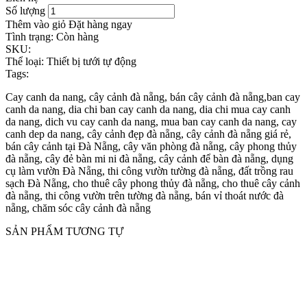
Số lượng
Thêm vào giỏ
Đặt hàng ngay
Tình trạng:
Còn hàng
SKU:
Thể loại:
Thiết bị tưới tự động
Tags:
Cay canh da nang, cây cảnh đà nẵng, bán cây cảnh đà nẵng,ban cay
canh da nang, dia chi ban cay canh da nang, dia chi mua cay canh
da nang, dich vu cay canh da nang, mua ban cay canh da nang, cay
canh dep da nang, cây cảnh đẹp đà nẵng, cây cảnh đà nẵng giá rẻ,
bán cây cảnh tại Đà Nẵng, cây văn phòng đà nẵng, cây phong thủy
đà nẵng, cây đẻ bàn mi ni đà nẵng, cây cảnh để bàn đà nẵng, dụng
cụ làm vườn Đà Nẵng, thi công vườn tường đà nẵng, đất trồng rau
sạch Đà Nẵng, cho thuê cây phong thủy đà nẵng, cho thuê cây cảnh
đà nẵng, thi công vườn trên tường đà nẵng, bán vỉ thoát nước đà
nẵng, chăm sóc cây cảnh đà nẵng
SẢN PHẨM TƯƠNG TỰ