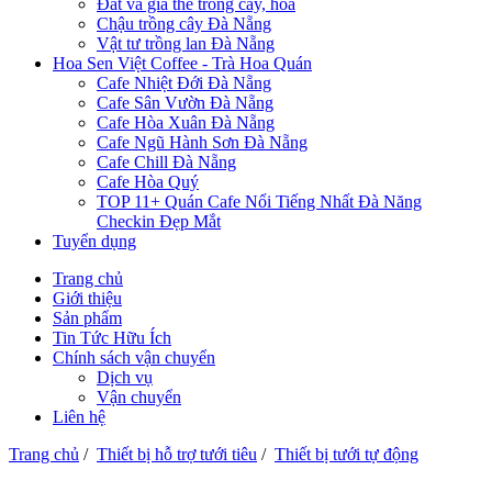
Đất và giá thể trồng cây, hoa
Chậu trồng cây Đà Nẵng
Vật tư trồng lan Đà Nẵng
Hoa Sen Việt Coffee - Trà Hoa Quán
Cafe Nhiệt Đới Đà Nẵng
Cafe Sân Vườn Đà Nẵng
Cafe Hòa Xuân Đà Nẵng
Cafe Ngũ Hành Sơn Đà Nẵng
Cafe Chill Đà Nẵng
Cafe Hòa Quý
TOP 11+ Quán Cafe Nổi Tiếng Nhất Đà Năng
Checkin Đẹp Mắt
Tuyển dụng
Trang chủ
Giới thiệu
Sản phẩm
Tin Tức Hữu Ích
Chính sách vận chuyển
Dịch vụ
Vận chuyển
Liên hệ
Trang chủ
/
Thiết bị hỗ trợ tưới tiêu
/
Thiết bị tưới tự động