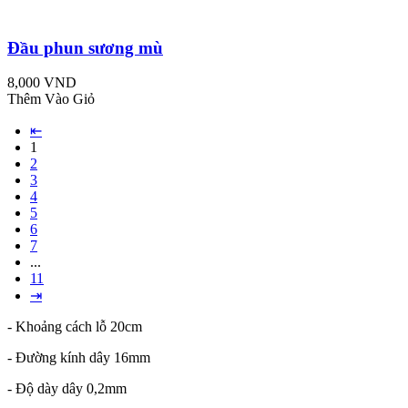
Đầu phun sương mù
8,000 VND
Thêm Vào Giỏ
⇤
1
2
3
4
5
6
7
...
11
⇥
- Khoảng cách lỗ 20cm
- Đường kính dây 16mm
- Độ dày dây 0,2mm