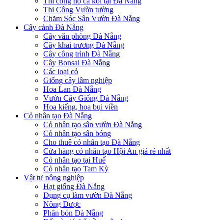
Thi công hồ cá koi tại Đà Nẵng
Thi Công Vườn tường
Chăm Sóc Sân Vườn Đà Nẵng
Cây cảnh Đà Nẵng
Cây văn phòng Đà Nẵng
Cây khai trương Đà Nẵng
Cây công trình Đà Nẵng
Cây Bonsai Đà Nẵng
Các loại cỏ
Giống cây lâm nghiệp
Hoa Lan Đà Nẵng
Vườn Cây Giống Đà Nẵng
Hoa kiểng, hoa bụi viền
Cỏ nhân tạo Đà Nẵng
Cỏ nhân tạo sân vườn Đà Nẵng
Cỏ nhân tạo sân bóng
Cho thuê cỏ nhân tạo Đà Nẵng
Cửa hàng cỏ nhân tạo Hội An giá rẻ nhất
Cỏ nhân tạo tại Huế
Cỏ nhân tạo Tam Kỳ
Vật tư nông nghiệp
Hạt giống Đà Nẵng
Dụng cụ làm vườn Đà Nẵng
Nông Dược
Phân bón Đà Nẵng