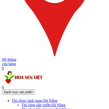
Hệ thống
cửa hàng
0
0
Danh mục sản phẩm
Thi công cảnh quan Đà Nẵng
Thi công sân vườn Đà Nẵng