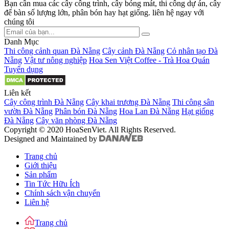
Bạn cần mua các cây công trình, cây bóng mát, thi công dự án, cây
để bàn số lượng lớn, phân bón hay hạt giống. liên hệ ngay với
chúng tôi
Danh Mục
Thi công cảnh quan Đà Nẵng
Cây cảnh Đà Nẵng
Cỏ nhân tạo Đà
Nẵng
Vật tư nông nghiệp
Hoa Sen Việt Coffee - Trà Hoa Quán
Tuyển dụng
Liên kết
Cây công trình Đà Nẵng
Cây khai trương Đà Nẵng
Thi công sân
vườn Đà Nẵng
Phân bón Đà Nẵng
Hoa Lan Đà Nẵng
Hạt giống
Đà Nẵng
Cây văn phòng Đà Nẵng
Copyright © 2020 HoaSenViet. All Rights Reserved.
Designed and Maintained by
Trang chủ
Giới thiệu
Sản phẩm
Tin Tức Hữu Ích
Chính sách vận chuyển
Liên hệ
Trang chủ