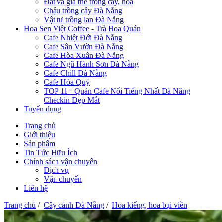
Đất và giá thể trồng cây, hoa
Chậu trồng cây Đà Nẵng
Vật tư trồng lan Đà Nẵng
Hoa Sen Việt Coffee - Trà Hoa Quán
Cafe Nhiệt Đới Đà Nẵng
Cafe Sân Vườn Đà Nẵng
Cafe Hòa Xuân Đà Nẵng
Cafe Ngũ Hành Sơn Đà Nẵng
Cafe Chill Đà Nẵng
Cafe Hòa Quý
TOP 11+ Quán Cafe Nổi Tiếng Nhất Đà Năng
Checkin Đẹp Mắt
Tuyển dụng
Trang chủ
Giới thiệu
Sản phẩm
Tin Tức Hữu Ích
Chính sách vận chuyển
Dịch vụ
Vận chuyển
Liên hệ
Trang chủ
/
Cây cảnh Đà Nẵng
/
Hoa kiểng, hoa bụi viền