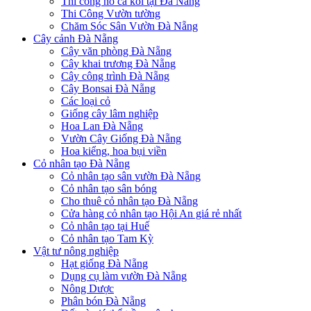
Thi công hồ cá koi tại Đà Nẵng
Thi Công Vườn tường
Chăm Sóc Sân Vườn Đà Nẵng
Cây cảnh Đà Nẵng
Cây văn phòng Đà Nẵng
Cây khai trương Đà Nẵng
Cây công trình Đà Nẵng
Cây Bonsai Đà Nẵng
Các loại cỏ
Giống cây lâm nghiệp
Hoa Lan Đà Nẵng
Vườn Cây Giống Đà Nẵng
Hoa kiểng, hoa bụi viền
Cỏ nhân tạo Đà Nẵng
Cỏ nhân tạo sân vườn Đà Nẵng
Cỏ nhân tạo sân bóng
Cho thuê cỏ nhân tạo Đà Nẵng
Cửa hàng cỏ nhân tạo Hội An giá rẻ nhất
Cỏ nhân tạo tại Huế
Cỏ nhân tạo Tam Kỳ
Vật tư nông nghiệp
Hạt giống Đà Nẵng
Dụng cụ làm vườn Đà Nẵng
Nông Dược
Phân bón Đà Nẵng