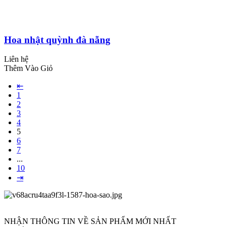
Hoa nhật quỳnh đà nẵng
Liên hệ
Thêm Vào Giỏ
⇤
1
2
3
4
5
6
7
...
10
⇥
NHẬN THÔNG TIN VỀ SẢN PHẨM MỚI NHẤT