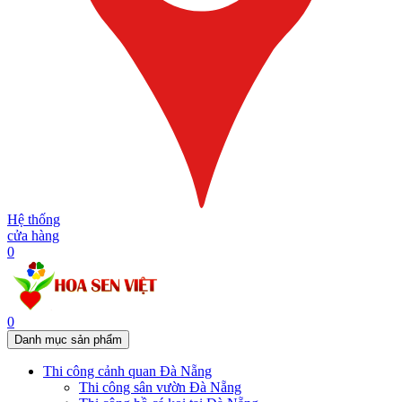
Hệ thống
cửa hàng
0
0
Danh mục sản phẩm
Thi công cảnh quan Đà Nẵng
Thi công sân vườn Đà Nẵng