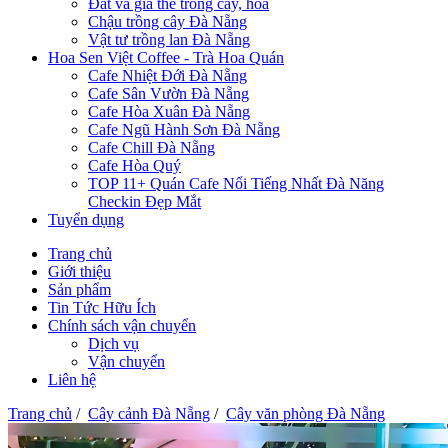
Đất và giá thể trồng cây, hoa
Chậu trồng cây Đà Nẵng
Vật tư trồng lan Đà Nẵng
Hoa Sen Việt Coffee - Trà Hoa Quán
Cafe Nhiệt Đới Đà Nẵng
Cafe Sân Vườn Đà Nẵng
Cafe Hòa Xuân Đà Nẵng
Cafe Ngũ Hành Sơn Đà Nẵng
Cafe Chill Đà Nẵng
Cafe Hòa Quý
TOP 11+ Quán Cafe Nổi Tiếng Nhất Đà Năng
Checkin Đẹp Mắt
Tuyển dụng
Trang chủ
Giới thiệu
Sản phẩm
Tin Tức Hữu Ích
Chính sách vận chuyển
Dịch vụ
Vận chuyển
Liên hệ
Trang chủ
/
Cây cảnh Đà Nẵng
/
Cây văn phòng Đà Nẵng