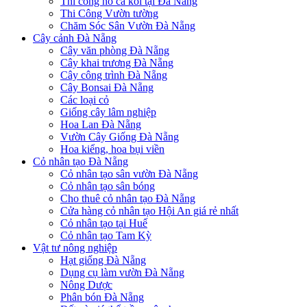
Thi công hồ cá koi tại Đà Nẵng
Thi Công Vườn tường
Chăm Sóc Sân Vườn Đà Nẵng
Cây cảnh Đà Nẵng
Cây văn phòng Đà Nẵng
Cây khai trương Đà Nẵng
Cây công trình Đà Nẵng
Cây Bonsai Đà Nẵng
Các loại cỏ
Giống cây lâm nghiệp
Hoa Lan Đà Nẵng
Vườn Cây Giống Đà Nẵng
Hoa kiểng, hoa bụi viền
Cỏ nhân tạo Đà Nẵng
Cỏ nhân tạo sân vườn Đà Nẵng
Cỏ nhân tạo sân bóng
Cho thuê cỏ nhân tạo Đà Nẵng
Cửa hàng cỏ nhân tạo Hội An giá rẻ nhất
Cỏ nhân tạo tại Huế
Cỏ nhân tạo Tam Kỳ
Vật tư nông nghiệp
Hạt giống Đà Nẵng
Dụng cụ làm vườn Đà Nẵng
Nông Dược
Phân bón Đà Nẵng