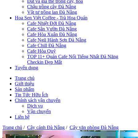
Đất và giá thể trồng cây, hoa
Chậu trồng cây Đà Nẵng
Vật tư trồng lan Đà Nẵng
Hoa Sen Việt Coffee - Trà Hoa Quán
Cafe Nhiệt Đới Đà Nẵng
Cafe Sân Vườn Đà Nẵng
Cafe Hòa Xuân Đà Nẵng
Cafe Ngũ Hành Sơn Đà Nẵng
Cafe Chill Đà Nẵng
Cafe Hòa Quý
TOP 11+ Quán Cafe Nổi Tiếng Nhất Đà Năng
Checkin Đẹp Mắt
Tuyển dụng
Trang chủ
Giới thiệu
Sản phẩm
Tin Tức Hữu Ích
Chính sách vận chuyển
Dịch vụ
Vận chuyển
Liên hệ
Trang chủ
/
Cây cảnh Đà Nẵng
/
Cây văn phòng Đà Nẵng