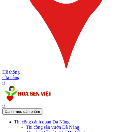
Hệ thống
cửa hàng
0
0
Danh mục sản phẩm
Thi công cảnh quan Đà Nẵng
Thi công sân vườn Đà Nẵng