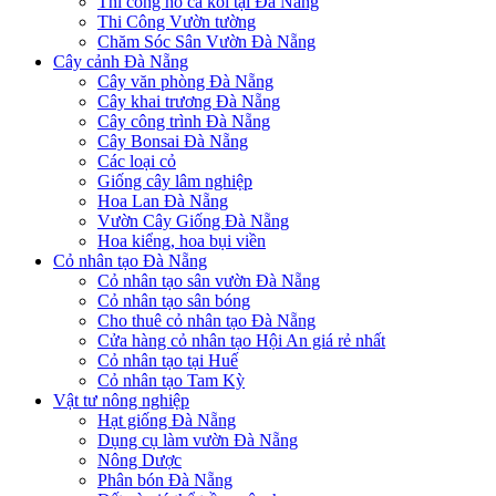
Thi công hồ cá koi tại Đà Nẵng
Thi Công Vườn tường
Chăm Sóc Sân Vườn Đà Nẵng
Cây cảnh Đà Nẵng
Cây văn phòng Đà Nẵng
Cây khai trương Đà Nẵng
Cây công trình Đà Nẵng
Cây Bonsai Đà Nẵng
Các loại cỏ
Giống cây lâm nghiệp
Hoa Lan Đà Nẵng
Vườn Cây Giống Đà Nẵng
Hoa kiểng, hoa bụi viền
Cỏ nhân tạo Đà Nẵng
Cỏ nhân tạo sân vườn Đà Nẵng
Cỏ nhân tạo sân bóng
Cho thuê cỏ nhân tạo Đà Nẵng
Cửa hàng cỏ nhân tạo Hội An giá rẻ nhất
Cỏ nhân tạo tại Huế
Cỏ nhân tạo Tam Kỳ
Vật tư nông nghiệp
Hạt giống Đà Nẵng
Dụng cụ làm vườn Đà Nẵng
Nông Dược
Phân bón Đà Nẵng