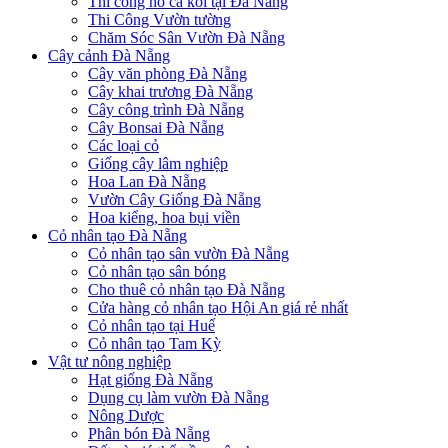
Thi công hồ cá koi tại Đà Nẵng
Thi Công Vườn tường
Chăm Sóc Sân Vườn Đà Nẵng
Cây cảnh Đà Nẵng
Cây văn phòng Đà Nẵng
Cây khai trương Đà Nẵng
Cây công trình Đà Nẵng
Cây Bonsai Đà Nẵng
Các loại cỏ
Giống cây lâm nghiệp
Hoa Lan Đà Nẵng
Vườn Cây Giống Đà Nẵng
Hoa kiểng, hoa bụi viền
Cỏ nhân tạo Đà Nẵng
Cỏ nhân tạo sân vườn Đà Nẵng
Cỏ nhân tạo sân bóng
Cho thuê cỏ nhân tạo Đà Nẵng
Cửa hàng cỏ nhân tạo Hội An giá rẻ nhất
Cỏ nhân tạo tại Huế
Cỏ nhân tạo Tam Kỳ
Vật tư nông nghiệp
Hạt giống Đà Nẵng
Dụng cụ làm vườn Đà Nẵng
Nông Dược
Phân bón Đà Nẵng