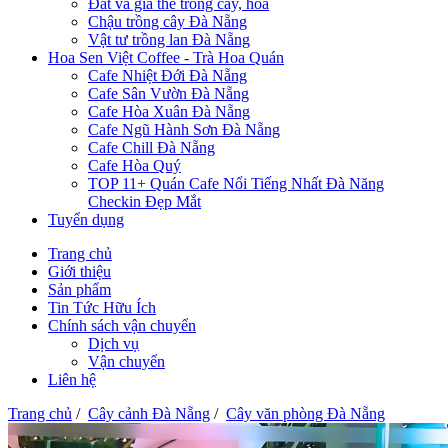
Đất và giá thể trồng cây, hoa
Chậu trồng cây Đà Nẵng
Vật tư trồng lan Đà Nẵng
Hoa Sen Việt Coffee - Trà Hoa Quán
Cafe Nhiệt Đới Đà Nẵng
Cafe Sân Vườn Đà Nẵng
Cafe Hòa Xuân Đà Nẵng
Cafe Ngũ Hành Sơn Đà Nẵng
Cafe Chill Đà Nẵng
Cafe Hòa Quý
TOP 11+ Quán Cafe Nổi Tiếng Nhất Đà Năng
Checkin Đẹp Mắt
Tuyển dụng
Trang chủ
Giới thiệu
Sản phẩm
Tin Tức Hữu Ích
Chính sách vận chuyển
Dịch vụ
Vận chuyển
Liên hệ
Trang chủ
/
Cây cảnh Đà Nẵng
/
Cây văn phòng Đà Nẵng