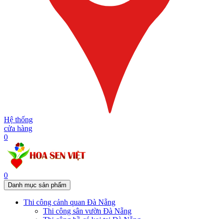
Hệ thống
cửa hàng
0
0
Danh mục sản phẩm
Thi công cảnh quan Đà Nẵng
Thi công sân vườn Đà Nẵng