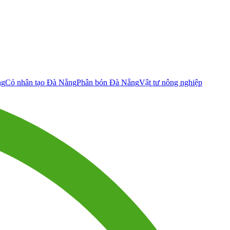
ng
Cỏ nhân tạo Đà Nẵng
Phân bón Đà Nẵng
Vật tư nông nghiệp