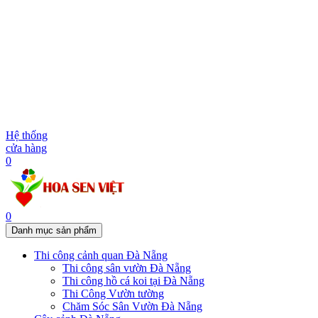
Hệ thống
cửa hàng
0
0
Danh mục sản phẩm
Thi công cảnh quan Đà Nẵng
Thi công sân vườn Đà Nẵng
Thi công hồ cá koi tại Đà Nẵng
Thi Công Vườn tường
Chăm Sóc Sân Vườn Đà Nẵng