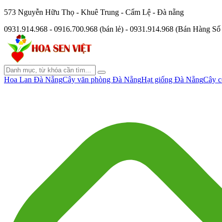
573 Nguyễn Hữu Thọ - Khuê Trung - Cẩm Lệ - Đà nẵng
0931.914.968 - 0916.700.968 (bán lẻ) - 0931.914.968 (Bán Hàng S
Hoa Lan Đà Nẵng
Cây văn phòng Đà Nẵng
Hạt giống Đà Nẵng
Cây c