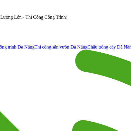
ố Lượng Lớn - Thi Công Công Trình)
ông trình Đà Nẵng
Thi công sân vườn Đà Nẵng
Chậu trồng cây Đà Nẵ