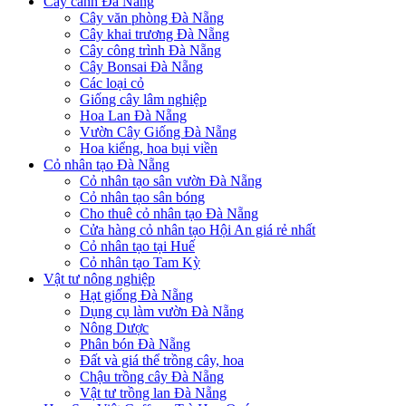
Cây cảnh Đà Nẵng
Cây văn phòng Đà Nẵng
Cây khai trương Đà Nẵng
Cây công trình Đà Nẵng
Cây Bonsai Đà Nẵng
Các loại cỏ
Giống cây lâm nghiệp
Hoa Lan Đà Nẵng
Vườn Cây Giống Đà Nẵng
Hoa kiểng, hoa bụi viền
Cỏ nhân tạo Đà Nẵng
Cỏ nhân tạo sân vườn Đà Nẵng
Cỏ nhân tạo sân bóng
Cho thuê cỏ nhân tạo Đà Nẵng
Cửa hàng cỏ nhân tạo Hội An giá rẻ nhất
Cỏ nhân tạo tại Huế
Cỏ nhân tạo Tam Kỳ
Vật tư nông nghiệp
Hạt giống Đà Nẵng
Dụng cụ làm vườn Đà Nẵng
Nông Dược
Phân bón Đà Nẵng
Đất và giá thể trồng cây, hoa
Chậu trồng cây Đà Nẵng
Vật tư trồng lan Đà Nẵng