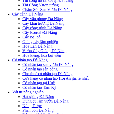
Thi công hồ cá koi tại Đà Nẵng
Thi Công Vườn tường
Chăm Sóc Sân Vườn Đà Nẵng
Cây cảnh Đà Nẵng
Cây văn phòng Đà Nẵng
Cây khai trương Đà Nẵng
Cây công trình Đà Nẵng
Cây Bonsai Đà Nẵng
Các loại cỏ
Giống cây lâm nghiệp
Hoa Lan Đà Nẵng
Vườn Cây Giống Đà Nẵng
Hoa kiểng, hoa bụi viền
Cỏ nhân tạo Đà Nẵng
Cỏ nhân tạo sân vườn Đà Nẵng
Cỏ nhân tạo sân bóng
Cho thuê cỏ nhân tạo Đà Nẵng
Cửa hàng cỏ nhân tạo Hội An giá rẻ nhất
Cỏ nhân tạo tại Huế
Cỏ nhân tạo Tam Kỳ
Vật tư nông nghiệp
Hạt giống Đà Nẵng
Dụng cụ làm vườn Đà Nẵng
Nông Dược
Phân bón Đà Nẵng