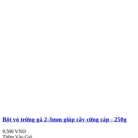
Bột vỏ trứng gà 2-3mm giúp cây cứng cáp - 250g
9,500 VND
Thêm Vào Giỏ