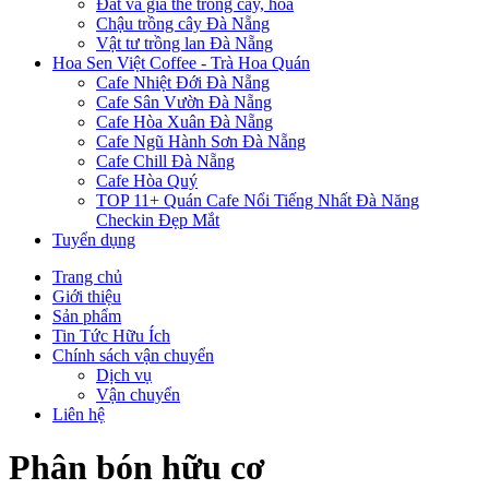
Đất và giá thể trồng cây, hoa
Chậu trồng cây Đà Nẵng
Vật tư trồng lan Đà Nẵng
Hoa Sen Việt Coffee - Trà Hoa Quán
Cafe Nhiệt Đới Đà Nẵng
Cafe Sân Vườn Đà Nẵng
Cafe Hòa Xuân Đà Nẵng
Cafe Ngũ Hành Sơn Đà Nẵng
Cafe Chill Đà Nẵng
Cafe Hòa Quý
TOP 11+ Quán Cafe Nổi Tiếng Nhất Đà Năng
Checkin Đẹp Mắt
Tuyển dụng
Trang chủ
Giới thiệu
Sản phẩm
Tin Tức Hữu Ích
Chính sách vận chuyển
Dịch vụ
Vận chuyển
Liên hệ
Phân bón hữu cơ