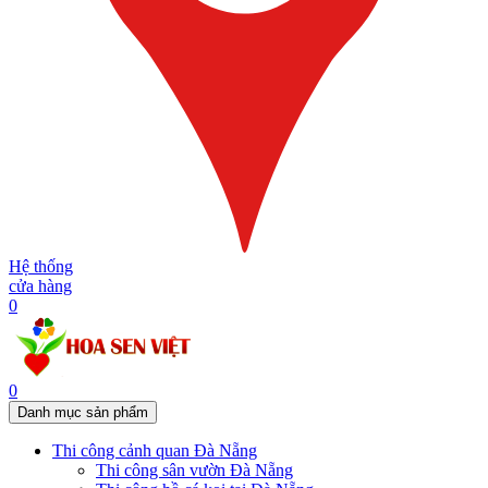
Hệ thống
cửa hàng
0
0
Danh mục sản phẩm
Thi công cảnh quan Đà Nẵng
Thi công sân vườn Đà Nẵng