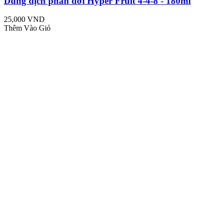
Dung dịch phân dơi Hyper Fruit 4-4-8 - 180ml
25,000 VND
Thêm Vào Giỏ