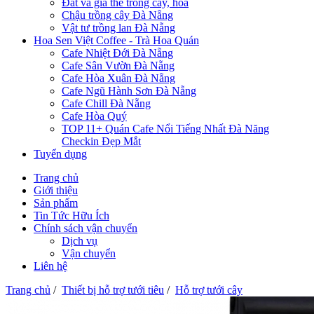
Đất và giá thể trồng cây, hoa
Chậu trồng cây Đà Nẵng
Vật tư trồng lan Đà Nẵng
Hoa Sen Việt Coffee - Trà Hoa Quán
Cafe Nhiệt Đới Đà Nẵng
Cafe Sân Vườn Đà Nẵng
Cafe Hòa Xuân Đà Nẵng
Cafe Ngũ Hành Sơn Đà Nẵng
Cafe Chill Đà Nẵng
Cafe Hòa Quý
TOP 11+ Quán Cafe Nổi Tiếng Nhất Đà Năng
Checkin Đẹp Mắt
Tuyển dụng
Trang chủ
Giới thiệu
Sản phẩm
Tin Tức Hữu Ích
Chính sách vận chuyển
Dịch vụ
Vận chuyển
Liên hệ
Trang chủ
/
Thiết bị hỗ trợ tưới tiêu
/
Hỗ trợ tưới cây