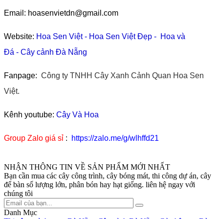
Email: hoasenvietdn@gmail.com
Website:
Hoa Sen Việt
-
Hoa Sen Việt Đẹp
-
Hoa và
Đá
-
Cây cảnh Đà Nẵng
Fanpage:
Công ty TNHH Cây Xanh Cảnh Quan Hoa Sen
Việt.
Kênh youtube:
Cây Và Hoa
Group Zalo giá sỉ
:
https://zalo.me/g/wlhffd21
NHẬN THÔNG TIN VỀ SẢN PHẨM MỚI NHẤT
Bạn cần mua các cây công trình, cây bóng mát, thi công dự án, cây
để bàn số lượng lớn, phân bón hay hạt giống. liên hệ ngay với
chúng tôi
Danh Mục