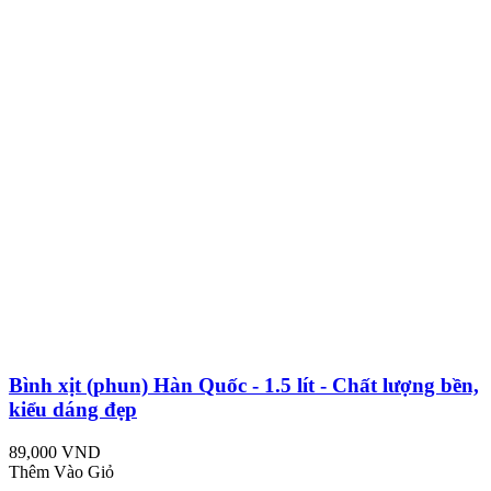
Bình xịt (phun) Hàn Quốc - 1.5 lít - Chất lượng bền,
kiểu dáng đẹp
89,000 VND
Thêm Vào Giỏ