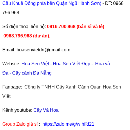
Cầu Khuê Đông phía bên Quận Ngũ Hành Sơn)
- ĐT:
0968
796 968
​Số điện thoại liên hệ:
0916.700.968 (bán sỉ và lẻ) –
0968.796.968
(
dự án).
Email: hoasenvietdn@gmail.com
Website:
Hoa Sen Việt
-
Hoa Sen Việt Đẹp
-
Hoa và
Đá
-
Cây cảnh Đà Nẵng
Fanpage:
Công ty TNHH Cây Xanh Cảnh Quan Hoa Sen
Việt.
Kênh youtube:
Cây Và Hoa
Group Zalo giá sỉ
:
https://zalo.me/g/wlhffd21