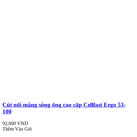
Cút nối măng sông ống cao cấp Cellfast Ergo 53-
100
92,000 VND
Thêm Vào Giỏ