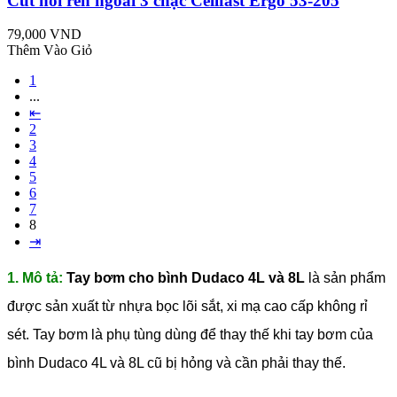
Cút nối ren ngoài 3 chạc Cellfast Ergo 53-205
79,000 VND
Thêm Vào Giỏ
1
...
⇤
2
3
4
5
6
7
8
⇥
1. Mô tả:
Tay bơm cho bình Dudaco 4L và 8L
là sản phẩm
được sản xuất từ nhựa bọc lõi sắt, xi mạ cao cấp không rỉ
sét. Tay bơm là phụ tùng dùng để thay thế khi tay bơm của
bình Dudaco 4L và 8L cũ bị hỏng và cần phải thay thế.