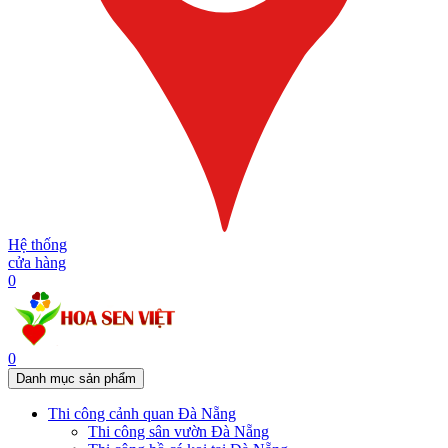
Hệ thống
cửa hàng
0
0
Danh mục sản phẩm
Thi công cảnh quan Đà Nẵng
Thi công sân vườn Đà Nẵng