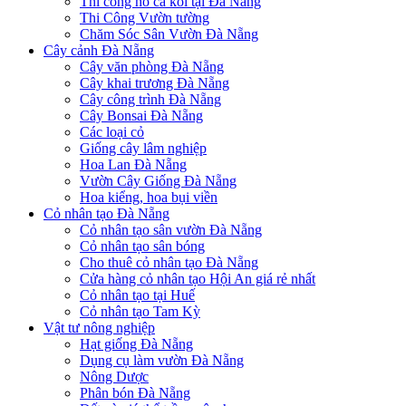
Thi công hồ cá koi tại Đà Nẵng
Thi Công Vườn tường
Chăm Sóc Sân Vườn Đà Nẵng
Cây cảnh Đà Nẵng
Cây văn phòng Đà Nẵng
Cây khai trương Đà Nẵng
Cây công trình Đà Nẵng
Cây Bonsai Đà Nẵng
Các loại cỏ
Giống cây lâm nghiệp
Hoa Lan Đà Nẵng
Vườn Cây Giống Đà Nẵng
Hoa kiểng, hoa bụi viền
Cỏ nhân tạo Đà Nẵng
Cỏ nhân tạo sân vườn Đà Nẵng
Cỏ nhân tạo sân bóng
Cho thuê cỏ nhân tạo Đà Nẵng
Cửa hàng cỏ nhân tạo Hội An giá rẻ nhất
Cỏ nhân tạo tại Huế
Cỏ nhân tạo Tam Kỳ
Vật tư nông nghiệp
Hạt giống Đà Nẵng
Dụng cụ làm vườn Đà Nẵng
Nông Dược
Phân bón Đà Nẵng