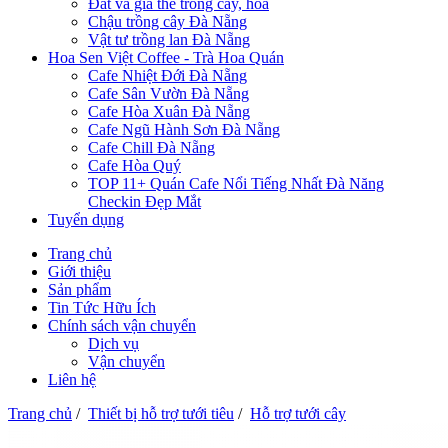
Đất và giá thể trồng cây, hoa
Chậu trồng cây Đà Nẵng
Vật tư trồng lan Đà Nẵng
Hoa Sen Việt Coffee - Trà Hoa Quán
Cafe Nhiệt Đới Đà Nẵng
Cafe Sân Vườn Đà Nẵng
Cafe Hòa Xuân Đà Nẵng
Cafe Ngũ Hành Sơn Đà Nẵng
Cafe Chill Đà Nẵng
Cafe Hòa Quý
TOP 11+ Quán Cafe Nổi Tiếng Nhất Đà Năng
Checkin Đẹp Mắt
Tuyển dụng
Trang chủ
Giới thiệu
Sản phẩm
Tin Tức Hữu Ích
Chính sách vận chuyển
Dịch vụ
Vận chuyển
Liên hệ
Trang chủ
/
Thiết bị hỗ trợ tưới tiêu
/
Hỗ trợ tưới cây