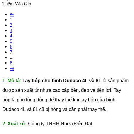
Thêm Vào Giỏ
⇤
1
2
3
4
5
6
7
...
8
⇥
1. Mô tả:
Tay bóp cho bình Dudaco 4L và 8L
là sản phẩm
được sản xuất từ nhựa cao cấp bền, đẹp và tiện lợi. Tay
bóp là phụ tùng dùng để thay thế khi tay bóp của bình
Dudaco 4L và 8L cũ bị hỏng và cần phải thay thế.
2. Xuất xứ:
Công ty TNHH Nhựa Đức Đạt.