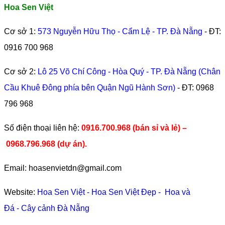
Hoa Sen Việt
Cơ sở 1:
573 Nguyễn Hữu Thọ - Cẩm Lệ - TP. Đà Nẵng
- ĐT:
0916 700 968
Cơ sở 2:
Lô 25 Võ Chí Công - Hòa Quý - TP. Đà Nẵng (Chân
Cầu Khuê Đông phía bên Quận Ngũ Hành Sơn)
- ĐT:
0968
796 968
​Số điện thoại liên hệ:
0916.700.968 (bán sỉ và lẻ) –
0968.796.968
(
dự án).
Email: hoasenvietdn@gmail.com
Website:
Hoa Sen Việt
-
Hoa Sen Việt Đẹp
-
Hoa và
Đá
-
Cây cảnh Đà Nẵng