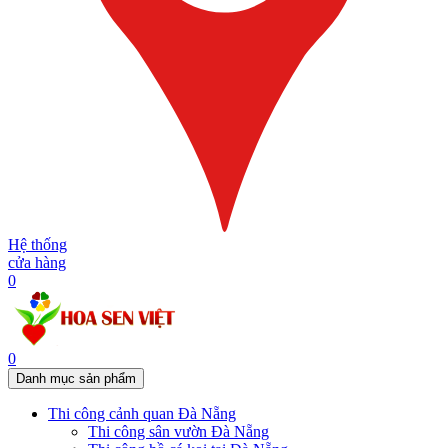
Hệ thống
cửa hàng
0
0
Danh mục sản phẩm
Thi công cảnh quan Đà Nẵng
Thi công sân vườn Đà Nẵng