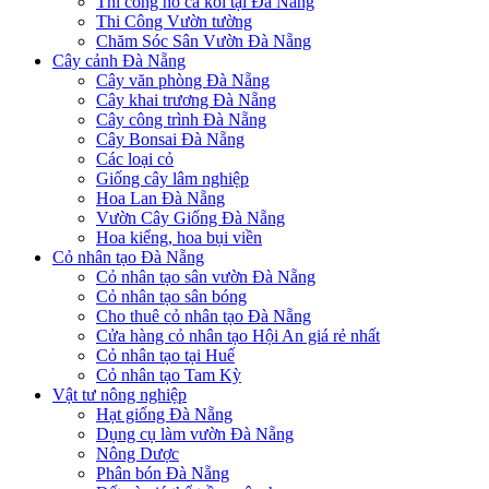
Thi công hồ cá koi tại Đà Nẵng
Thi Công Vườn tường
Chăm Sóc Sân Vườn Đà Nẵng
Cây cảnh Đà Nẵng
Cây văn phòng Đà Nẵng
Cây khai trương Đà Nẵng
Cây công trình Đà Nẵng
Cây Bonsai Đà Nẵng
Các loại cỏ
Giống cây lâm nghiệp
Hoa Lan Đà Nẵng
Vườn Cây Giống Đà Nẵng
Hoa kiểng, hoa bụi viền
Cỏ nhân tạo Đà Nẵng
Cỏ nhân tạo sân vườn Đà Nẵng
Cỏ nhân tạo sân bóng
Cho thuê cỏ nhân tạo Đà Nẵng
Cửa hàng cỏ nhân tạo Hội An giá rẻ nhất
Cỏ nhân tạo tại Huế
Cỏ nhân tạo Tam Kỳ
Vật tư nông nghiệp
Hạt giống Đà Nẵng
Dụng cụ làm vườn Đà Nẵng
Nông Dược
Phân bón Đà Nẵng