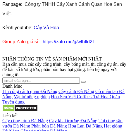
Fanpage:
Công ty TNHH Cây Xanh Cảnh Quan Hoa Sen
Việt.
Kênh youtube:
Cây Và Hoa
Group Zalo giá sỉ
:
https://zalo.me/g/wlhffd21
NHẬN THÔNG TIN VỀ SẢN PHẨM MỚI NHẤT
Bạn cần mua các cây công trình, cây bóng mát, thi công dự án, cây
để bàn số lượng lớn, phân bón hay hạt giống. liên hệ ngay với
chúng tôi
Danh Mục
Thi công cảnh quan Đà Nẵng
Cây cảnh Đà Nẵng
Cỏ nhân tạo Đà
Nẵng
Vật tư nông nghiệp
Hoa Sen Việt Coffee - Trà Hoa Quán
Tuyển dụng
Liên kết
Cây công trình Đà Nẵng
Cây khai trương Đà Nẵng
Thi công sân
vườn Đà Nẵng
Phân bón Đà Nẵng
Hoa Lan Đà Nẵng
Hạt giống