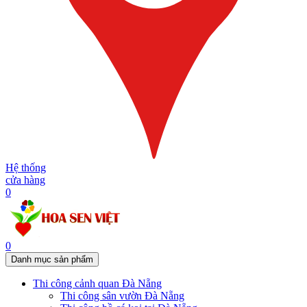
Hệ thống
cửa hàng
0
0
Danh mục sản phẩm
Thi công cảnh quan Đà Nẵng
Thi công sân vườn Đà Nẵng