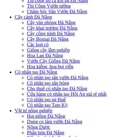
Thi công hồ cá koi tại Đà Nẵng
Thi Công Vườn tường
Chăm Sóc Sân Vườn Đà Nẵng
Cây cảnh Đà Nẵng
Cây văn phòng Đà Nẵng
Cây khai trương Đà Nẵng
Cây công trình Đà Nẵng
Cây Bonsai Đà Nẵng
Các loại cỏ
Giống cây lâm nghiệp
Hoa Lan Đà Nẵng
Vườn Cây Giống Đà Nẵng
Hoa kiểng, hoa bụi viền
Cỏ nhân tạo Đà Nẵng
Cỏ nhân tạo sân vườn Đà Nẵng
Cỏ nhân tạo sân bóng
Cho thuê cỏ nhân tạo Đà Nẵng
Cửa hàng cỏ nhân tạo Hội An giá rẻ nhất
Cỏ nhân tạo tại Huế
Cỏ nhân tạo Tam Kỳ
Vật tư nông nghiệp
Hạt giống Đà Nẵng
Dụng cụ làm vườn Đà Nẵng
Nông Dược
Phân bón Đà Nẵng