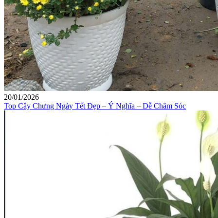
20/01/2026
Top Cây Chưng Ngày Tết Đẹp – Ý Nghĩa – Dễ Chăm Sóc