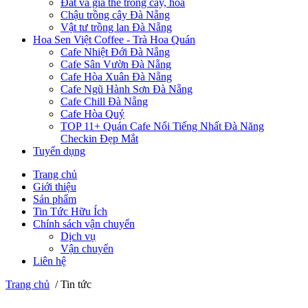
Đất và giá thể trồng cây, hoa
Chậu trồng cây Đà Nẵng
Vật tư trồng lan Đà Nẵng
Hoa Sen Việt Coffee - Trà Hoa Quán
Cafe Nhiệt Đới Đà Nẵng
Cafe Sân Vườn Đà Nẵng
Cafe Hòa Xuân Đà Nẵng
Cafe Ngũ Hành Sơn Đà Nẵng
Cafe Chill Đà Nẵng
Cafe Hòa Quý
TOP 11+ Quán Cafe Nổi Tiếng Nhất Đà Năng
Checkin Đẹp Mắt
Tuyển dụng
Trang chủ
Giới thiệu
Sản phẩm
Tin Tức Hữu Ích
Chính sách vận chuyển
Dịch vụ
Vận chuyển
Liên hệ
Trang chủ
/
Tin tức