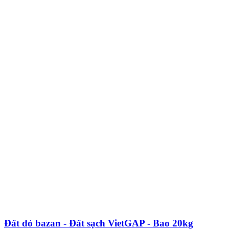
Đất đỏ bazan - Đất sạch VietGAP - Bao 20kg