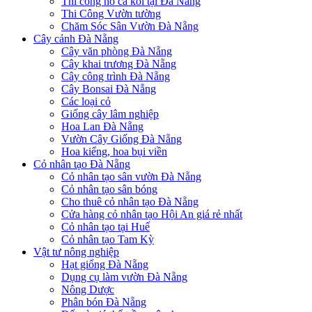
Thi công hồ cá koi tại Đà Nẵng
Thi Công Vườn tường
Chăm Sóc Sân Vườn Đà Nẵng
Cây cảnh Đà Nẵng
Cây văn phòng Đà Nẵng
Cây khai trương Đà Nẵng
Cây công trình Đà Nẵng
Cây Bonsai Đà Nẵng
Các loại cỏ
Giống cây lâm nghiệp
Hoa Lan Đà Nẵng
Vườn Cây Giống Đà Nẵng
Hoa kiểng, hoa bụi viền
Cỏ nhân tạo Đà Nẵng
Cỏ nhân tạo sân vườn Đà Nẵng
Cỏ nhân tạo sân bóng
Cho thuê cỏ nhân tạo Đà Nẵng
Cửa hàng cỏ nhân tạo Hội An giá rẻ nhất
Cỏ nhân tạo tại Huế
Cỏ nhân tạo Tam Kỳ
Vật tư nông nghiệp
Hạt giống Đà Nẵng
Dụng cụ làm vườn Đà Nẵng
Nông Dược
Phân bón Đà Nẵng