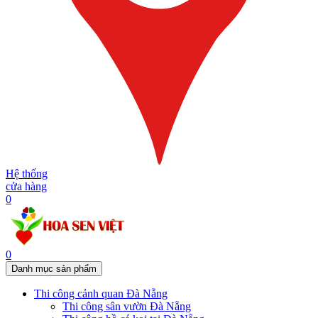
Hệ thống
cửa hàng
0
0
Danh mục sản phẩm
Thi công cảnh quan Đà Nẵng
Thi công sân vườn Đà Nẵng