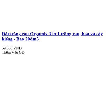
Đất trồng rau Orgamix 3 in 1 trồng rau, hoa và cây
kiểng - Bao 20dm3
59,000 VND
Thêm Vào Giỏ