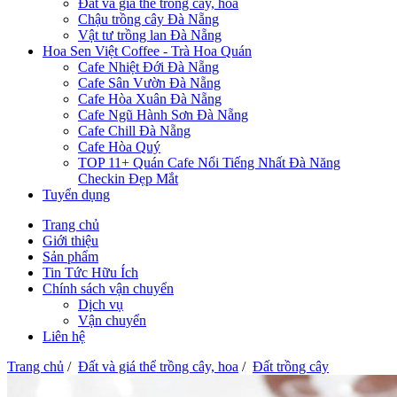
Đất và giá thể trồng cây, hoa
Chậu trồng cây Đà Nẵng
Vật tư trồng lan Đà Nẵng
Hoa Sen Việt Coffee - Trà Hoa Quán
Cafe Nhiệt Đới Đà Nẵng
Cafe Sân Vườn Đà Nẵng
Cafe Hòa Xuân Đà Nẵng
Cafe Ngũ Hành Sơn Đà Nẵng
Cafe Chill Đà Nẵng
Cafe Hòa Quý
TOP 11+ Quán Cafe Nổi Tiếng Nhất Đà Năng
Checkin Đẹp Mắt
Tuyển dụng
Trang chủ
Giới thiệu
Sản phẩm
Tin Tức Hữu Ích
Chính sách vận chuyển
Dịch vụ
Vận chuyển
Liên hệ
Trang chủ
/
Đất và giá thể trồng cây, hoa
/
Đất trồng cây