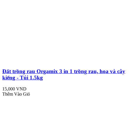
Đất trồng rau Orgamix 3 in 1 trồng rau, hoa và cây
kiểng - Túi 1.5kg
15,000 VND
Thêm Vào Giỏ