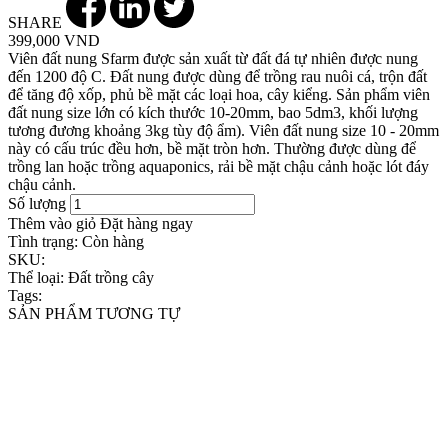
SHARE
399,000 VND
Viên đất nung Sfarm được sản xuất từ đất đá tự nhiên được nung
đến 1200 độ C. Đất nung được dùng để trồng rau nuôi cá, trộn đất
để tăng độ xốp, phủ bề mặt các loại hoa, cây kiểng. Sản phẩm viên
đất nung size lớn có kích thước 10-20mm, bao 5dm3, khối lượng
tương đương khoảng 3kg tùy độ ẩm). Viên đất nung size 10 - 20mm
này có cấu trúc đều hơn, bề mặt tròn hơn. Thường được dùng để
trồng lan hoặc trồng aquaponics, rải bề mặt chậu cảnh hoặc lót đáy
chậu cảnh.
Số lượng
Thêm vào giỏ
Đặt hàng ngay
Tình trạng:
Còn hàng
SKU:
Thể loại:
Đất trồng cây
Tags:
SẢN PHẨM TƯƠNG TỰ