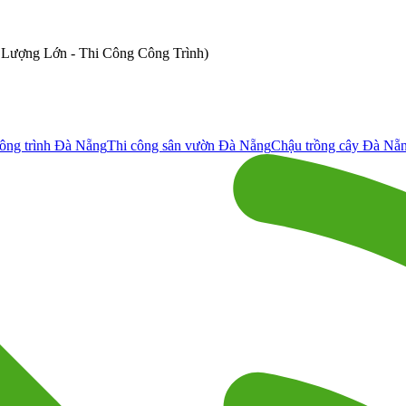
ố Lượng Lớn - Thi Công Công Trình)
ông trình Đà Nẵng
Thi công sân vườn Đà Nẵng
Chậu trồng cây Đà Nẵ