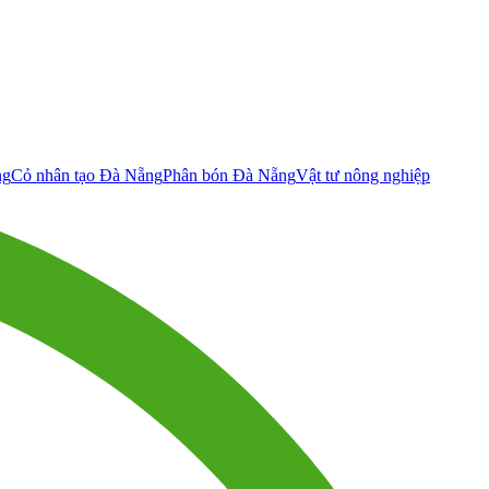
ng
Cỏ nhân tạo Đà Nẵng
Phân bón Đà Nẵng
Vật tư nông nghiệp