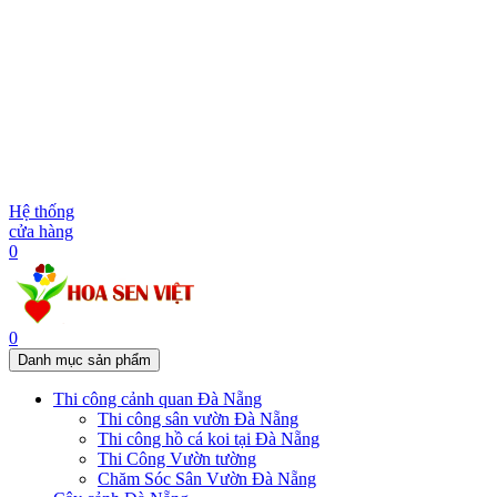
Hệ thống
cửa hàng
0
0
Danh mục sản phẩm
Thi công cảnh quan Đà Nẵng
Thi công sân vườn Đà Nẵng
Thi công hồ cá koi tại Đà Nẵng
Thi Công Vườn tường
Chăm Sóc Sân Vườn Đà Nẵng