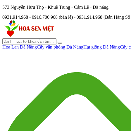
573 Nguyễn Hữu Thọ - Khuê Trung - Cẩm Lệ - Đà nẵng
0931.914.968 - 0916.700.968 (bán lẻ) - 0931.914.968 (Bán Hàng S
Hoa Lan Đà Nẵng
Cây văn phòng Đà Nẵng
Hạt giống Đà Nẵng
Cây c