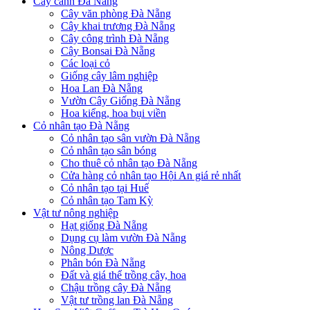
Cây cảnh Đà Nẵng
Cây văn phòng Đà Nẵng
Cây khai trương Đà Nẵng
Cây công trình Đà Nẵng
Cây Bonsai Đà Nẵng
Các loại cỏ
Giống cây lâm nghiệp
Hoa Lan Đà Nẵng
Vườn Cây Giống Đà Nẵng
Hoa kiểng, hoa bụi viền
Cỏ nhân tạo Đà Nẵng
Cỏ nhân tạo sân vườn Đà Nẵng
Cỏ nhân tạo sân bóng
Cho thuê cỏ nhân tạo Đà Nẵng
Cửa hàng cỏ nhân tạo Hội An giá rẻ nhất
Cỏ nhân tạo tại Huế
Cỏ nhân tạo Tam Kỳ
Vật tư nông nghiệp
Hạt giống Đà Nẵng
Dụng cụ làm vườn Đà Nẵng
Nông Dược
Phân bón Đà Nẵng
Đất và giá thể trồng cây, hoa
Chậu trồng cây Đà Nẵng
Vật tư trồng lan Đà Nẵng