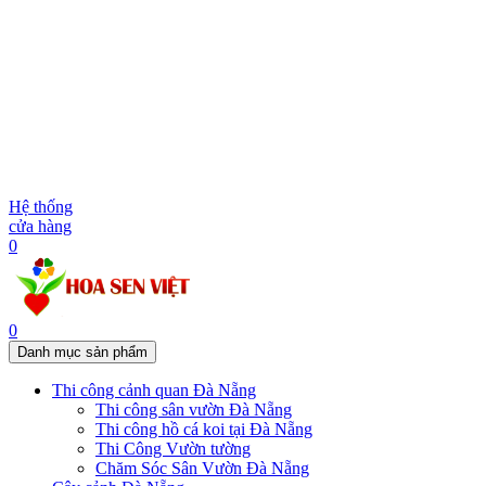
Hệ thống
cửa hàng
0
0
Danh mục sản phẩm
Thi công cảnh quan Đà Nẵng
Thi công sân vườn Đà Nẵng
Thi công hồ cá koi tại Đà Nẵng
Thi Công Vườn tường
Chăm Sóc Sân Vườn Đà Nẵng