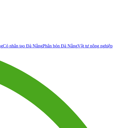
ng
Cỏ nhân tạo Đà Nẵng
Phân bón Đà Nẵng
Vật tư nông nghiệp