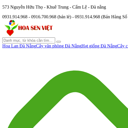
573 Nguyễn Hữu Thọ - Khuê Trung - Cẩm Lệ - Đà nẵng
0931.914.968 - 0916.700.968 (bán lẻ) - 0931.914.968 (Bán Hàng S
Hoa Lan Đà Nẵng
Cây văn phòng Đà Nẵng
Hạt giống Đà Nẵng
Cây c