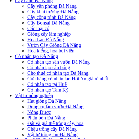
Cây cảnh Đà Nẵng
Cây văn phòng Đà Nẵng
Cây khai trương Đà Nẵng
Cây công trình Đà Nẵng
Cây Bonsai Đà Nẵng
Các loại cỏ
Giống cây lâm nghiệp
Hoa Lan Đà Nẵng
Vườn Cây Giống Đà Nẵng
Hoa kiểng, hoa bụi viền
Cỏ nhân tạo Đà Nẵng
Cỏ nhân tạo sân vườn Đà Nẵng
Cỏ nhân tạo sân bóng
Cho thuê cỏ nhân tạo Đà Nẵng
Cửa hàng cỏ nhân tạo Hội An giá rẻ nhất
Cỏ nhân tạo tại Huế
Cỏ nhân tạo Tam Kỳ
Vật tư nông nghiệp
Hạt giống Đà Nẵng
Dụng cụ làm vườn Đà Nẵng
Nông Dược
Phân bón Đà Nẵng
Đất và giá thể trồng cây, hoa
Chậu trồng cây Đà Nẵng
Vật tư trồng lan Đà Nẵng