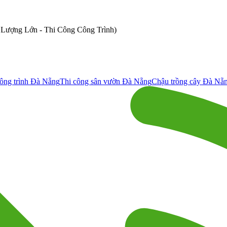
ố Lượng Lớn - Thi Công Công Trình)
ông trình Đà Nẵng
Thi công sân vườn Đà Nẵng
Chậu trồng cây Đà Nẵ