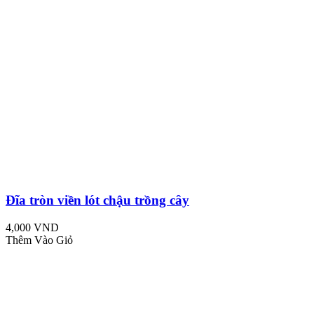
Đĩa tròn viền lót chậu trồng cây
4,000 VND
Thêm Vào Giỏ