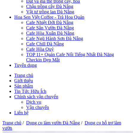
Đất và giá thể trồng cây, hoa
Chậu trồng cây Đà Nẵng
Vật tư trồng lan Đà Nẵng
Hoa Sen Việt Coffee - Trà Hoa Quán
Cafe Nhiệt Đới Đà Nẵng
Cafe Sân Vườn Đà Nẵng
Cafe Hòa Xuân Đà Nẵng
Cafe Ngũ Hành Sơn Đà Nẵng
Cafe Chill Đà Nẵng
Cafe Hòa Quý
TOP 11+ Quán Cafe Nổi Tiếng Nhất Đà Năng
Checkin Đẹp Mắt
Tuyển dụng
Trang chủ
Giới thiệu
Sản phẩm
Tin Tức Hữu Ích
Chính sách vận chuyển
Dịch vụ
Vận chuyển
Liên hệ
Trang chủ
/
Dụng cụ làm vườn Đà Nẵng
/
Dụng cụ hỗ trợ làm
vườn