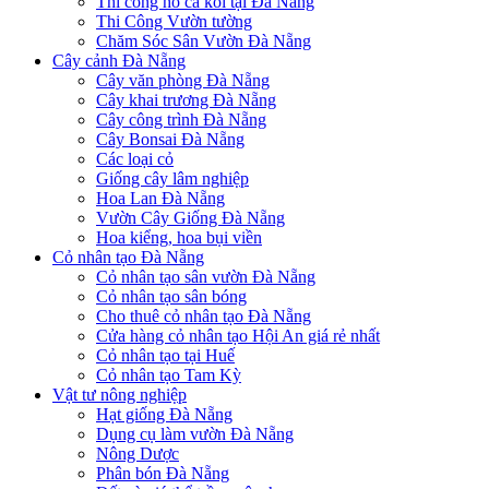
Thi công hồ cá koi tại Đà Nẵng
Thi Công Vườn tường
Chăm Sóc Sân Vườn Đà Nẵng
Cây cảnh Đà Nẵng
Cây văn phòng Đà Nẵng
Cây khai trương Đà Nẵng
Cây công trình Đà Nẵng
Cây Bonsai Đà Nẵng
Các loại cỏ
Giống cây lâm nghiệp
Hoa Lan Đà Nẵng
Vườn Cây Giống Đà Nẵng
Hoa kiểng, hoa bụi viền
Cỏ nhân tạo Đà Nẵng
Cỏ nhân tạo sân vườn Đà Nẵng
Cỏ nhân tạo sân bóng
Cho thuê cỏ nhân tạo Đà Nẵng
Cửa hàng cỏ nhân tạo Hội An giá rẻ nhất
Cỏ nhân tạo tại Huế
Cỏ nhân tạo Tam Kỳ
Vật tư nông nghiệp
Hạt giống Đà Nẵng
Dụng cụ làm vườn Đà Nẵng
Nông Dược
Phân bón Đà Nẵng