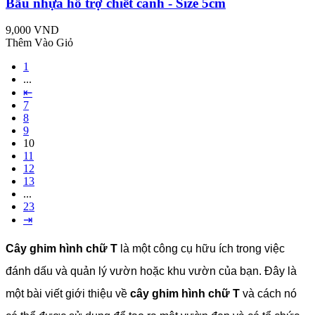
Bầu nhựa hỗ trợ chiết cành - Size 5cm
9,000 VND
Thêm Vào Giỏ
1
...
⇤
7
8
9
10
11
12
13
...
23
⇥
Cây ghim hình chữ T
là một công cụ hữu ích trong việc
đánh dấu và quản lý vườn hoặc khu vườn của bạn. Đây là
một bài viết giới thiệu về
cây ghim hình chữ T
và cách nó