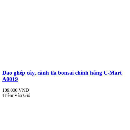
Dao ghép cây, cành tỉa bonsai chính hãng C-Mart
A0019
109,000 VND
Thêm Vào Giỏ