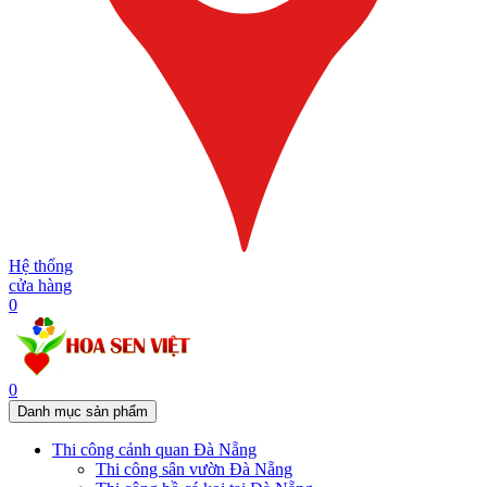
Hệ thống
cửa hàng
0
0
Danh mục sản phẩm
Thi công cảnh quan Đà Nẵng
Thi công sân vườn Đà Nẵng