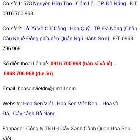
Cơ sở 1:
573 Nguyễn Hữu Thọ - Cẩm Lệ - TP. Đà Nẵng
- ĐT:
0916 700 968
Cơ sở 2:
Lô 25 Võ Chí Công - Hòa Quý - TP. Đà Nẵng (Chân
Cầu Khuê Đông phía bên Quận Ngũ Hành Sơn)
- ĐT:
0968
796 968
​Số điện thoại liên hệ:
0916.700.968 (bán sỉ và lẻ) –
0968.796.968
(
dự án).
Email: hoasenvietdn@gmail.com
Website:
Hoa Sen Việt
-
Hoa Sen Việt Đẹp
-
Hoa và
Đá
-
Cây cảnh Đà Nẵng
Fanpage:
Công ty TNHH Cây Xanh Cảnh Quan Hoa Sen
Việt.