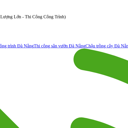
ố Lượng Lớn - Thi Công Công Trình)
ông trình Đà Nẵng
Thi công sân vườn Đà Nẵng
Chậu trồng cây Đà Nẵ