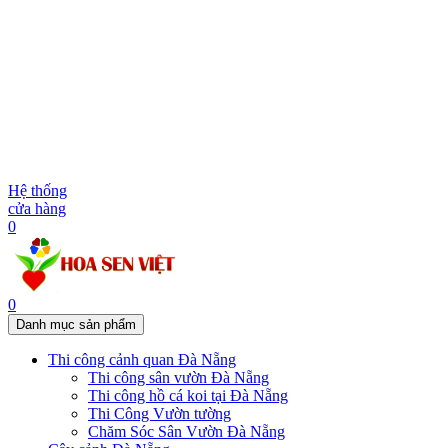
Hệ thống
cửa hàng
0
0
Danh mục sản phẩm
Thi công cảnh quan Đà Nẵng
Thi công sân vườn Đà Nẵng
Thi công hồ cá koi tại Đà Nẵng
Thi Công Vườn tường
Chăm Sóc Sân Vườn Đà Nẵng