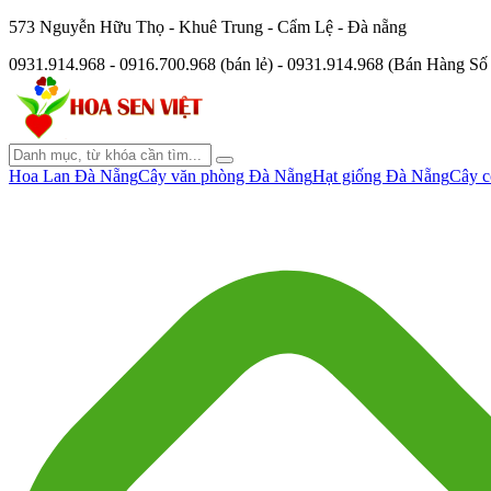
573 Nguyễn Hữu Thọ - Khuê Trung - Cẩm Lệ - Đà nẵng
0931.914.968 - 0916.700.968 (bán lẻ) - 0931.914.968 (Bán Hàng S
Hoa Lan Đà Nẵng
Cây văn phòng Đà Nẵng
Hạt giống Đà Nẵng
Cây c