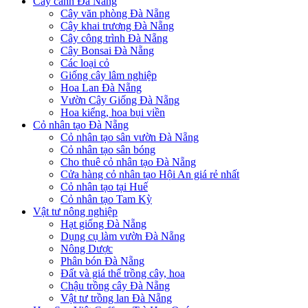
Cây cảnh Đà Nẵng
Cây văn phòng Đà Nẵng
Cây khai trương Đà Nẵng
Cây công trình Đà Nẵng
Cây Bonsai Đà Nẵng
Các loại cỏ
Giống cây lâm nghiệp
Hoa Lan Đà Nẵng
Vườn Cây Giống Đà Nẵng
Hoa kiểng, hoa bụi viền
Cỏ nhân tạo Đà Nẵng
Cỏ nhân tạo sân vườn Đà Nẵng
Cỏ nhân tạo sân bóng
Cho thuê cỏ nhân tạo Đà Nẵng
Cửa hàng cỏ nhân tạo Hội An giá rẻ nhất
Cỏ nhân tạo tại Huế
Cỏ nhân tạo Tam Kỳ
Vật tư nông nghiệp
Hạt giống Đà Nẵng
Dụng cụ làm vườn Đà Nẵng
Nông Dược
Phân bón Đà Nẵng
Đất và giá thể trồng cây, hoa
Chậu trồng cây Đà Nẵng
Vật tư trồng lan Đà Nẵng