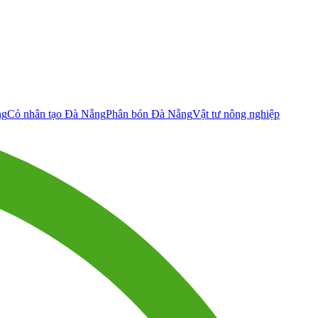
ng
Cỏ nhân tạo Đà Nẵng
Phân bón Đà Nẵng
Vật tư nông nghiệp