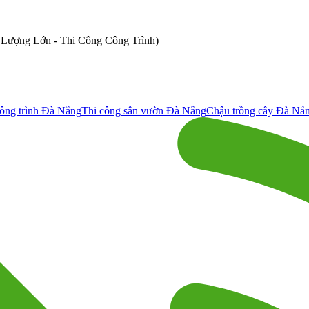
ố Lượng Lớn - Thi Công Công Trình)
ông trình Đà Nẵng
Thi công sân vườn Đà Nẵng
Chậu trồng cây Đà Nẵ