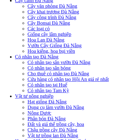
Cây cảnh Đà Nẵng
Cây văn phòng Đà Nẵng
Cây khai trương Đà Nẵng
Cây công trình Đà Nẵng
Cây Bonsai Đà Nẵng
Các loại cỏ
Giống cây lâm nghiệp
Hoa Lan Đà Nẵng
Vườn Cây Giống Đà Nẵng
Hoa kiểng, hoa bụi viền
Cỏ nhân tạo Đà Nẵng
Cỏ nhân tạo sân vườn Đà Nẵng
Cỏ nhân tạo sân bóng
Cho thuê cỏ nhân tạo Đà Nẵng
Cửa hàng cỏ nhân tạo Hội An giá rẻ nhất
Cỏ nhân tạo tại Huế
Cỏ nhân tạo Tam Kỳ
Vật tư nông nghiệp
Hạt giống Đà Nẵng
Dụng cụ làm vườn Đà Nẵng
Nông Dược
Phân bón Đà Nẵng
Đất và giá thể trồng cây, hoa
Chậu trồng cây Đà Nẵng
Vật tư trồng lan Đà Nẵng