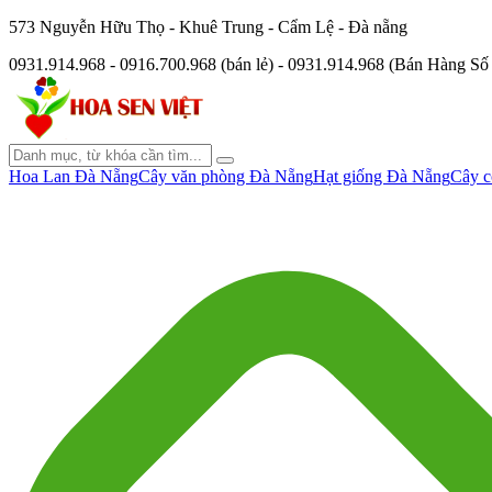
573 Nguyễn Hữu Thọ - Khuê Trung - Cẩm Lệ - Đà nẵng
0931.914.968 - 0916.700.968 (bán lẻ) - 0931.914.968 (Bán Hàng S
Hoa Lan Đà Nẵng
Cây văn phòng Đà Nẵng
Hạt giống Đà Nẵng
Cây c