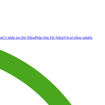
ng
Cỏ nhân tạo Đà Nẵng
Phân bón Đà Nẵng
Vật tư nông nghiệp