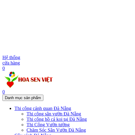
Hệ thống
cửa hàng
0
0
Danh mục sản phẩm
Thi công cảnh quan Đà Nẵng
Thi công sân vườn Đà Nẵng
Thi công hồ cá koi tại Đà Nẵng
Thi Công Vườn tường
Chăm Sóc Sân Vườn Đà Nẵng