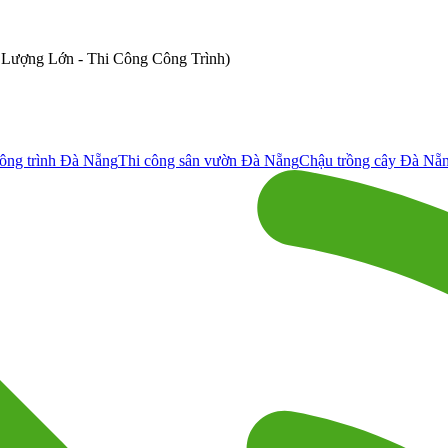
ố Lượng Lớn - Thi Công Công Trình)
ông trình Đà Nẵng
Thi công sân vườn Đà Nẵng
Chậu trồng cây Đà Nẵ