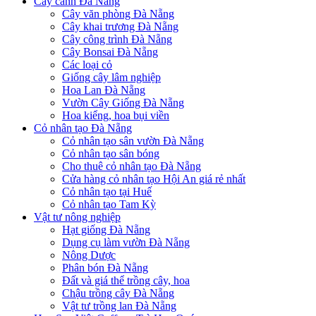
Cây cảnh Đà Nẵng
Cây văn phòng Đà Nẵng
Cây khai trương Đà Nẵng
Cây công trình Đà Nẵng
Cây Bonsai Đà Nẵng
Các loại cỏ
Giống cây lâm nghiệp
Hoa Lan Đà Nẵng
Vườn Cây Giống Đà Nẵng
Hoa kiểng, hoa bụi viền
Cỏ nhân tạo Đà Nẵng
Cỏ nhân tạo sân vườn Đà Nẵng
Cỏ nhân tạo sân bóng
Cho thuê cỏ nhân tạo Đà Nẵng
Cửa hàng cỏ nhân tạo Hội An giá rẻ nhất
Cỏ nhân tạo tại Huế
Cỏ nhân tạo Tam Kỳ
Vật tư nông nghiệp
Hạt giống Đà Nẵng
Dụng cụ làm vườn Đà Nẵng
Nông Dược
Phân bón Đà Nẵng
Đất và giá thể trồng cây, hoa
Chậu trồng cây Đà Nẵng
Vật tư trồng lan Đà Nẵng