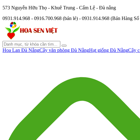
573 Nguyễn Hữu Thọ - Khuê Trung - Cẩm Lệ - Đà nẵng
0931.914.968 - 0916.700.968 (bán lẻ) - 0931.914.968 (Bán Hàng S
Hoa Lan Đà Nẵng
Cây văn phòng Đà Nẵng
Hạt giống Đà Nẵng
Cây c