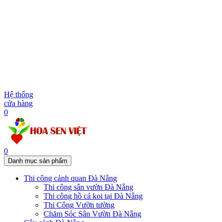
Hệ thống
cửa hàng
0
0
Danh mục sản phẩm
Thi công cảnh quan Đà Nẵng
Thi công sân vườn Đà Nẵng
Thi công hồ cá koi tại Đà Nẵng
Thi Công Vườn tường
Chăm Sóc Sân Vườn Đà Nẵng