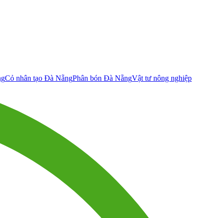
ng
Cỏ nhân tạo Đà Nẵng
Phân bón Đà Nẵng
Vật tư nông nghiệp