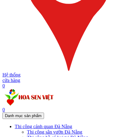
Hệ thống
cửa hàng
0
0
Danh mục sản phẩm
Thi công cảnh quan Đà Nẵng
Thi công sân vườn Đà Nẵng