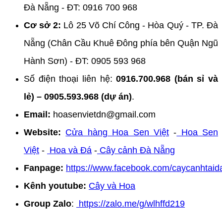
Đà Nẵng - ĐT: 0916 700 968
Cơ sở 2:
Lô 25 Võ Chí Công - Hòa Quý - TP. Đà
Nẵng (Chân Cầu Khuê Đông phía bên Quận Ngũ
Hành Sơn) - ĐT: 0905 593 968
Số điện thoại liên hệ:
0916.700.968 (bán sỉ và
lẻ) – 0905.593.968 (dự án)
.
Email:
hoasenvietdn@gmail.com
Website:
Cửa hàng Hoa Sen Việt
-
Hoa Sen
Việt
-
Hoa và Đá
-
Cây cảnh Đà Nẵng
Fanpage:
https://www.facebook.com/caycanhtai
Kênh youtube:
Cây và Hoa
Group Zalo
:
https://zalo.me/g/wlhffd219