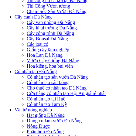
Thi công hồ cá koi tại Đà Nẵng
Thi Công Vườn tường
Chăm Sóc Sân Vườn Đà Nẵng
Cây cảnh Đà Nẵng
Cây văn phòng Đà Nẵng
Cây khai trương Đà Nẵng
Cây công trình Đà Nẵng
Cây Bonsai Đà Nẵng
Các loại cỏ
Giống cây lâm nghiệp
Hoa Lan Đà Nẵng
Vườn Cây Giống Đà Nẵng
Hoa kiểng, hoa bụi viền
Cỏ nhân tạo Đà Nẵng
Cỏ nhân tạo sân vườn Đà Nẵng
Cỏ nhân tạo sân bóng
Cho thuê cỏ nhân tạo Đà Nẵng
Cửa hàng cỏ nhân tạo Hội An giá rẻ nhất
Cỏ nhân tạo tại Huế
Cỏ nhân tạo Tam Kỳ
Vật tư nông nghiệp
Hạt giống Đà Nẵng
Dụng cụ làm vườn Đà Nẵng
Nông Dược
Phân bón Đà Nẵng