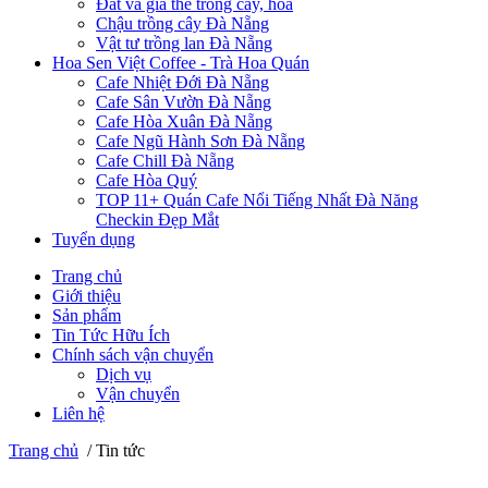
Đất và giá thể trồng cây, hoa
Chậu trồng cây Đà Nẵng
Vật tư trồng lan Đà Nẵng
Hoa Sen Việt Coffee - Trà Hoa Quán
Cafe Nhiệt Đới Đà Nẵng
Cafe Sân Vườn Đà Nẵng
Cafe Hòa Xuân Đà Nẵng
Cafe Ngũ Hành Sơn Đà Nẵng
Cafe Chill Đà Nẵng
Cafe Hòa Quý
TOP 11+ Quán Cafe Nổi Tiếng Nhất Đà Năng
Checkin Đẹp Mắt
Tuyển dụng
Trang chủ
Giới thiệu
Sản phẩm
Tin Tức Hữu Ích
Chính sách vận chuyển
Dịch vụ
Vận chuyển
Liên hệ
Trang chủ
/
Tin tức