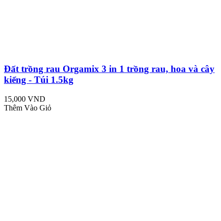
Đất trồng rau Orgamix 3 in 1 trồng rau, hoa và cây
kiểng - Túi 1.5kg
15,000 VND
Thêm Vào Giỏ