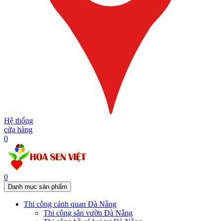
Hệ thống
cửa hàng
0
0
Danh mục sản phẩm
Thi công cảnh quan Đà Nẵng
Thi công sân vườn Đà Nẵng