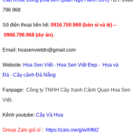
796 968
​Số điện thoại liên hệ:
0916.700.968 (bán sỉ và lẻ) –
0968.796.968
(
dự án).
Email: hoasenvietdn@gmail.com
Website:
Hoa Sen Việt
-
Hoa Sen Việt Đẹp
-
Hoa và
Đá
-
Cây cảnh Đà Nẵng
Fanpage:
Công ty TNHH Cây Xanh Cảnh Quan Hoa Sen
Việt.
Kênh youtube:
Cây Và Hoa
Group Zalo giá sỉ
:
https://zalo.me/g/wlhffd2