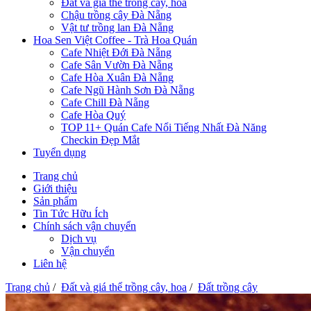
Đất và giá thể trồng cây, hoa
Chậu trồng cây Đà Nẵng
Vật tư trồng lan Đà Nẵng
Hoa Sen Việt Coffee - Trà Hoa Quán
Cafe Nhiệt Đới Đà Nẵng
Cafe Sân Vườn Đà Nẵng
Cafe Hòa Xuân Đà Nẵng
Cafe Ngũ Hành Sơn Đà Nẵng
Cafe Chill Đà Nẵng
Cafe Hòa Quý
TOP 11+ Quán Cafe Nổi Tiếng Nhất Đà Năng
Checkin Đẹp Mắt
Tuyển dụng
Trang chủ
Giới thiệu
Sản phẩm
Tin Tức Hữu Ích
Chính sách vận chuyển
Dịch vụ
Vận chuyển
Liên hệ
Trang chủ
/
Đất và giá thể trồng cây, hoa
/
Đất trồng cây