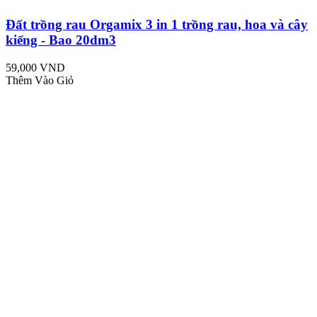
Đất trồng rau Orgamix 3 in 1 trồng rau, hoa và cây
kiểng - Bao 20dm3
59,000 VND
Thêm Vào Giỏ