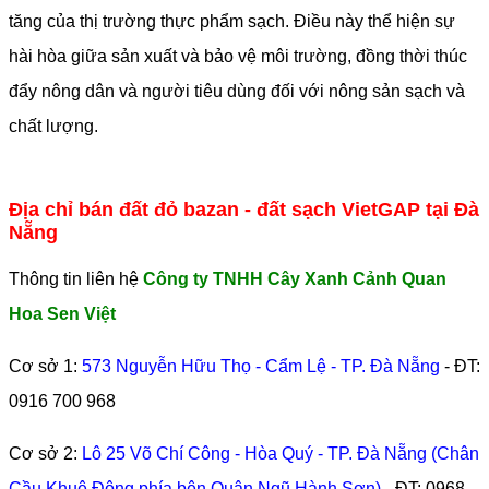
tăng của thị trường thực phẩm sạch. Điều này thể hiện sự
hài hòa giữa sản xuất và bảo vệ môi trường, đồng thời thúc
đẩy nông dân và người tiêu dùng đối với nông sản sạch và
chất lượng.
Địa chỉ bán đất đỏ bazan - đất sạch VietGAP tại Đà
Nẵng
Thông tin liên hệ
Công ty TNHH Cây Xanh Cảnh Quan
Hoa Sen Việt
Cơ sở 1:
573 Nguyễn Hữu Thọ - Cẩm Lệ - TP. Đà Nẵng
- ĐT:
0916 700 968
Cơ sở 2:
Lô 25 Võ Chí Công - Hòa Quý - TP. Đà Nẵng (Chân
Cầu Khuê Đông phía bên Quận Ngũ Hành Sơn)
- ĐT:
0968