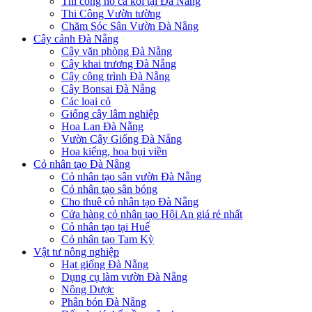
Thi công hồ cá koi tại Đà Nẵng
Thi Công Vườn tường
Chăm Sóc Sân Vườn Đà Nẵng
Cây cảnh Đà Nẵng
Cây văn phòng Đà Nẵng
Cây khai trương Đà Nẵng
Cây công trình Đà Nẵng
Cây Bonsai Đà Nẵng
Các loại cỏ
Giống cây lâm nghiệp
Hoa Lan Đà Nẵng
Vườn Cây Giống Đà Nẵng
Hoa kiểng, hoa bụi viền
Cỏ nhân tạo Đà Nẵng
Cỏ nhân tạo sân vườn Đà Nẵng
Cỏ nhân tạo sân bóng
Cho thuê cỏ nhân tạo Đà Nẵng
Cửa hàng cỏ nhân tạo Hội An giá rẻ nhất
Cỏ nhân tạo tại Huế
Cỏ nhân tạo Tam Kỳ
Vật tư nông nghiệp
Hạt giống Đà Nẵng
Dụng cụ làm vườn Đà Nẵng
Nông Dược
Phân bón Đà Nẵng