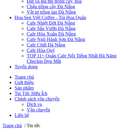
Đất và giá thể trồng cây, hoa
Chậu trồng cây Đà Nẵng
Vật tư trồng lan Đà Nẵng
Hoa Sen Việt Coffee - Trà Hoa Quán
Cafe Nhiệt Đới Đà Nẵng
Cafe Sân Vườn Đà Nẵng
Cafe Hòa Xuân Đà Nẵng
Cafe Ngũ Hành Sơn Đà Nẵng
Cafe Chill Đà Nẵng
Cafe Hòa Quý
TOP 11+ Quán Cafe Nổi Tiếng Nhất Đà Năng
Checkin Đẹp Mắt
Tuyển dụng
Trang chủ
Giới thiệu
Sản phẩm
Tin Tức Hữu Ích
Chính sách vận chuyển
Dịch vụ
Vận chuyển
Liên hệ
Trang chủ
/
Tin tức