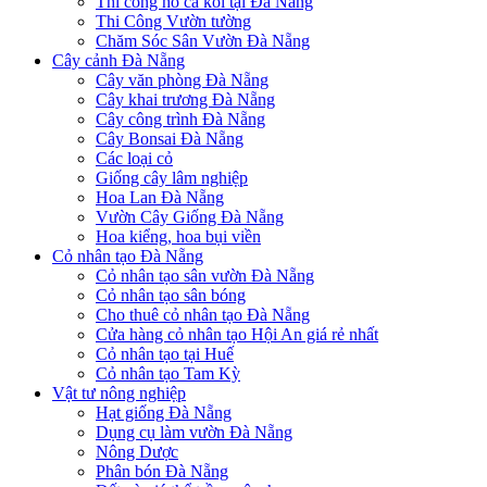
Thi công hồ cá koi tại Đà Nẵng
Thi Công Vườn tường
Chăm Sóc Sân Vườn Đà Nẵng
Cây cảnh Đà Nẵng
Cây văn phòng Đà Nẵng
Cây khai trương Đà Nẵng
Cây công trình Đà Nẵng
Cây Bonsai Đà Nẵng
Các loại cỏ
Giống cây lâm nghiệp
Hoa Lan Đà Nẵng
Vườn Cây Giống Đà Nẵng
Hoa kiểng, hoa bụi viền
Cỏ nhân tạo Đà Nẵng
Cỏ nhân tạo sân vườn Đà Nẵng
Cỏ nhân tạo sân bóng
Cho thuê cỏ nhân tạo Đà Nẵng
Cửa hàng cỏ nhân tạo Hội An giá rẻ nhất
Cỏ nhân tạo tại Huế
Cỏ nhân tạo Tam Kỳ
Vật tư nông nghiệp
Hạt giống Đà Nẵng
Dụng cụ làm vườn Đà Nẵng
Nông Dược
Phân bón Đà Nẵng