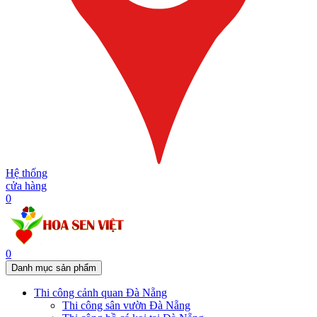
Hệ thống
cửa hàng
0
0
Danh mục sản phẩm
Thi công cảnh quan Đà Nẵng
Thi công sân vườn Đà Nẵng