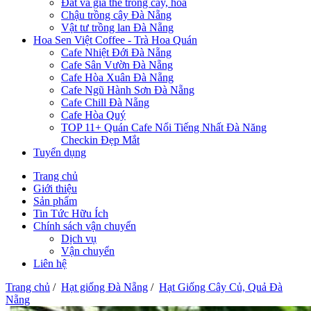
Đất và giá thể trồng cây, hoa
Chậu trồng cây Đà Nẵng
Vật tư trồng lan Đà Nẵng
Hoa Sen Việt Coffee - Trà Hoa Quán
Cafe Nhiệt Đới Đà Nẵng
Cafe Sân Vườn Đà Nẵng
Cafe Hòa Xuân Đà Nẵng
Cafe Ngũ Hành Sơn Đà Nẵng
Cafe Chill Đà Nẵng
Cafe Hòa Quý
TOP 11+ Quán Cafe Nổi Tiếng Nhất Đà Năng
Checkin Đẹp Mắt
Tuyển dụng
Trang chủ
Giới thiệu
Sản phẩm
Tin Tức Hữu Ích
Chính sách vận chuyển
Dịch vụ
Vận chuyển
Liên hệ
Trang chủ
/
Hạt giống Đà Nẵng
/
Hạt Giống Cây Củ, Quả Đà
Nẵng