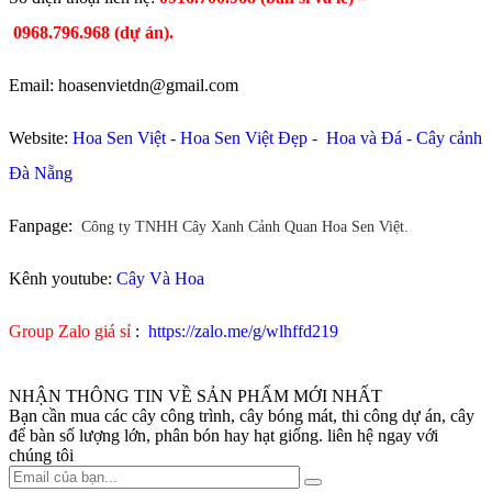
0968.796.968
(
dự án).
Email: hoasenvietdn@gmail.com
Website:
Hoa Sen Việt
-
Hoa Sen Việt Đẹp
-
Hoa và Đá
-
Cây cảnh
Đà Nẵng
Fanpage:
Công ty TNHH Cây Xanh Cảnh Quan Hoa Sen Việt.
Kênh youtube:
Cây Và Hoa
Group Zalo giá sỉ
:
https://zalo.me/g/wlhffd219
NHẬN THÔNG TIN VỀ SẢN PHẨM MỚI NHẤT
Bạn cần mua các cây công trình, cây bóng mát, thi công dự án, cây
để bàn số lượng lớn, phân bón hay hạt giống. liên hệ ngay với
chúng tôi