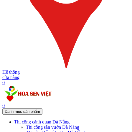
Hệ thống
cửa hàng
0
0
Danh mục sản phẩm
Thi công cảnh quan Đà Nẵng
Thi công sân vườn Đà Nẵng