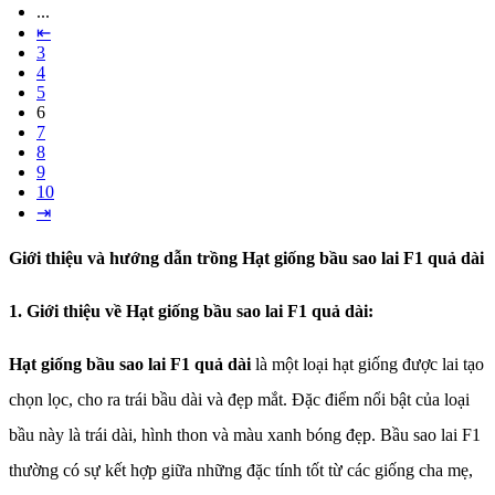
...
⇤
3
4
5
6
7
8
9
10
⇥
Giới thiệu và hướng dẫn trồng Hạt giống bầu sao lai F1 quả dài
1. Giới thiệu về Hạt giống bầu sao lai F1 quả dài:
Hạt giống bầu sao lai F1 quả dài
là một loại hạt giống được lai tạo
chọn lọc, cho ra trái bầu dài và đẹp mắt. Đặc điểm nổi bật của loại
bầu này là trái dài, hình thon và màu xanh bóng đẹp. Bầu sao lai F1
thường có sự kết hợp giữa những đặc tính tốt từ các giống cha mẹ,