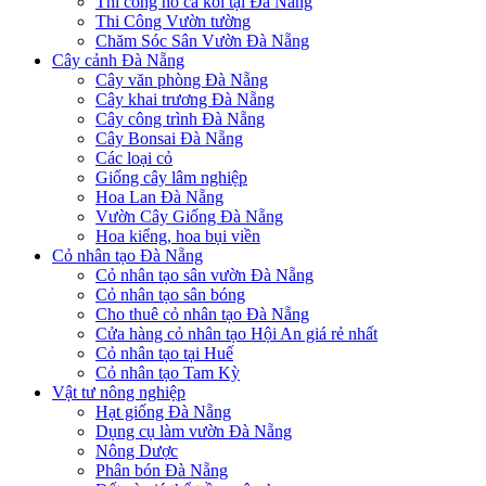
Thi công hồ cá koi tại Đà Nẵng
Thi Công Vườn tường
Chăm Sóc Sân Vườn Đà Nẵng
Cây cảnh Đà Nẵng
Cây văn phòng Đà Nẵng
Cây khai trương Đà Nẵng
Cây công trình Đà Nẵng
Cây Bonsai Đà Nẵng
Các loại cỏ
Giống cây lâm nghiệp
Hoa Lan Đà Nẵng
Vườn Cây Giống Đà Nẵng
Hoa kiểng, hoa bụi viền
Cỏ nhân tạo Đà Nẵng
Cỏ nhân tạo sân vườn Đà Nẵng
Cỏ nhân tạo sân bóng
Cho thuê cỏ nhân tạo Đà Nẵng
Cửa hàng cỏ nhân tạo Hội An giá rẻ nhất
Cỏ nhân tạo tại Huế
Cỏ nhân tạo Tam Kỳ
Vật tư nông nghiệp
Hạt giống Đà Nẵng
Dụng cụ làm vườn Đà Nẵng
Nông Dược
Phân bón Đà Nẵng