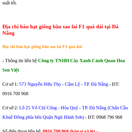
suất tốt.
Địa chỉ bán hạt giống bầu sao lai F1 quả dài tại Đà
Nẵng
Địa chỉ bán hạt giống bầu sao lai F1 quả dài
- Thông tin liên hệ
Công ty TNHH Cây Xanh Cảnh Quan Hoa
Sen Việt
Cơ sở 1:
573 Nguyễn Hữu Thọ - Cẩm Lệ - TP. Đà Nẵng
- ĐT:
0916 700 968
Cơ sở 2:
Lô 25 Võ Chí Công - Hòa Quý - TP. Đà Nẵng (Chân Cầu
Khuê Đông phía bên Quận Ngũ Hành Sơn)
- ĐT:
0968 796 968
​Số điện thoại liên hệ:
0916.700.968 (bán sỉ và lẻ) –