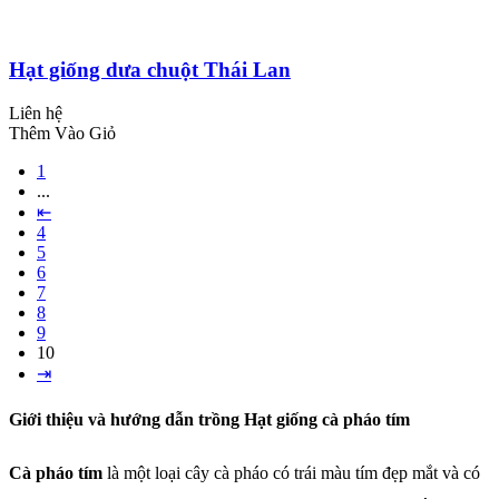
Hạt giống dưa chuột Thái Lan
Liên hệ
Thêm Vào Giỏ
1
...
⇤
4
5
6
7
8
9
10
⇥
Giới thiệu và hướng dẫn trồng Hạt giống cà pháo tím
Cà pháo tím
là một loại cây cà pháo có trái màu tím đẹp mắt và có