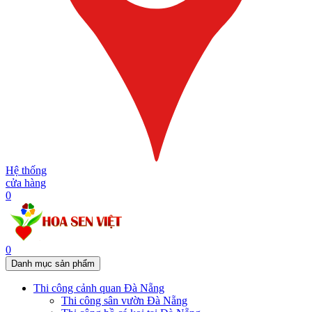
Hệ thống
cửa hàng
0
0
Danh mục sản phẩm
Thi công cảnh quan Đà Nẵng
Thi công sân vườn Đà Nẵng