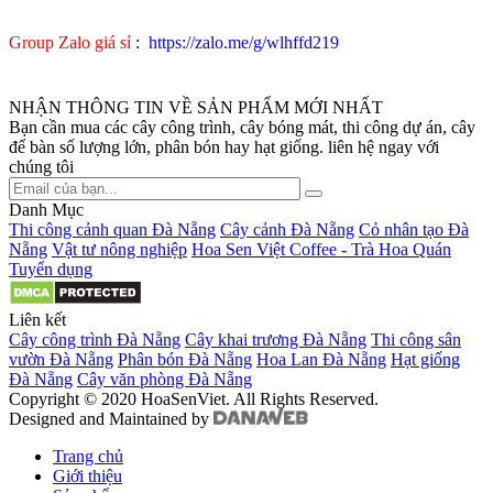
Group Zalo giá sỉ
:
https://zalo.me/g/wlhffd219
NHẬN THÔNG TIN VỀ SẢN PHẨM MỚI NHẤT
Bạn cần mua các cây công trình, cây bóng mát, thi công dự án, cây
để bàn số lượng lớn, phân bón hay hạt giống. liên hệ ngay với
chúng tôi
Danh Mục
Thi công cảnh quan Đà Nẵng
Cây cảnh Đà Nẵng
Cỏ nhân tạo Đà
Nẵng
Vật tư nông nghiệp
Hoa Sen Việt Coffee - Trà Hoa Quán
Tuyển dụng
Liên kết
Cây công trình Đà Nẵng
Cây khai trương Đà Nẵng
Thi công sân
vườn Đà Nẵng
Phân bón Đà Nẵng
Hoa Lan Đà Nẵng
Hạt giống
Đà Nẵng
Cây văn phòng Đà Nẵng
Copyright © 2020 HoaSenViet. All Rights Reserved.
Designed and Maintained by
Trang chủ
Giới thiệu