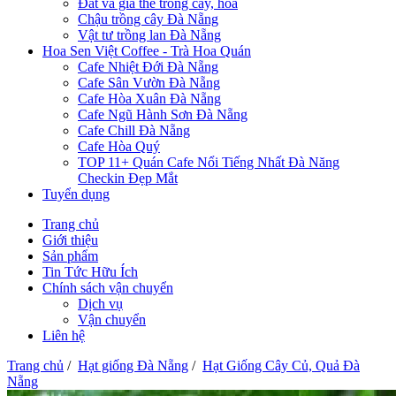
Đất và giá thể trồng cây, hoa
Chậu trồng cây Đà Nẵng
Vật tư trồng lan Đà Nẵng
Hoa Sen Việt Coffee - Trà Hoa Quán
Cafe Nhiệt Đới Đà Nẵng
Cafe Sân Vườn Đà Nẵng
Cafe Hòa Xuân Đà Nẵng
Cafe Ngũ Hành Sơn Đà Nẵng
Cafe Chill Đà Nẵng
Cafe Hòa Quý
TOP 11+ Quán Cafe Nổi Tiếng Nhất Đà Năng
Checkin Đẹp Mắt
Tuyển dụng
Trang chủ
Giới thiệu
Sản phẩm
Tin Tức Hữu Ích
Chính sách vận chuyển
Dịch vụ
Vận chuyển
Liên hệ
Trang chủ
/
Hạt giống Đà Nẵng
/
Hạt Giống Cây Củ, Quả Đà
Nẵng