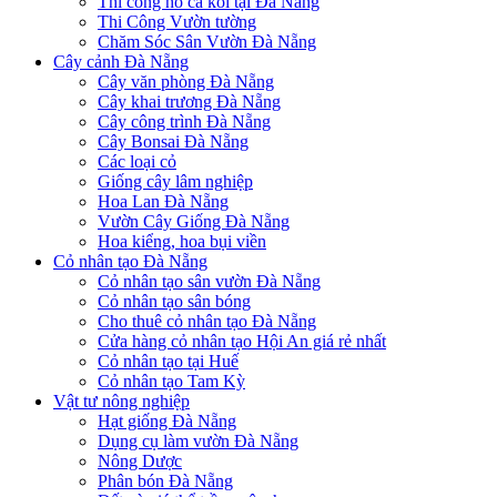
Thi công hồ cá koi tại Đà Nẵng
Thi Công Vườn tường
Chăm Sóc Sân Vườn Đà Nẵng
Cây cảnh Đà Nẵng
Cây văn phòng Đà Nẵng
Cây khai trương Đà Nẵng
Cây công trình Đà Nẵng
Cây Bonsai Đà Nẵng
Các loại cỏ
Giống cây lâm nghiệp
Hoa Lan Đà Nẵng
Vườn Cây Giống Đà Nẵng
Hoa kiểng, hoa bụi viền
Cỏ nhân tạo Đà Nẵng
Cỏ nhân tạo sân vườn Đà Nẵng
Cỏ nhân tạo sân bóng
Cho thuê cỏ nhân tạo Đà Nẵng
Cửa hàng cỏ nhân tạo Hội An giá rẻ nhất
Cỏ nhân tạo tại Huế
Cỏ nhân tạo Tam Kỳ
Vật tư nông nghiệp
Hạt giống Đà Nẵng
Dụng cụ làm vườn Đà Nẵng
Nông Dược
Phân bón Đà Nẵng