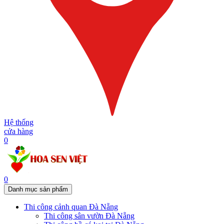
Hệ thống
cửa hàng
0
0
Danh mục sản phẩm
Thi công cảnh quan Đà Nẵng
Thi công sân vườn Đà Nẵng