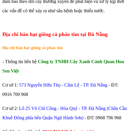
đảm bảo theo dõi cây thường xuyên để phát hiện và xử lý kịp thời
các vấn đề có thể xảy ra như sâu bệnh hoặc thiếu nước.
Địa chỉ bán hạt giống cà pháo tím tại Đà Nẵng
Địa chỉ bán hạt giống cà pháo tím
- Thông tin liên hệ
Công ty TNHH Cây Xanh Cảnh Quan Hoa
Sen Việt
Cơ sở 1:
573 Nguyễn Hữu Thọ - Cẩm Lệ - TP. Đà Nẵng
- ĐT:
0916 700 968
Cơ sở 2:
Lô 25 Võ Chí Công - Hòa Quý - TP. Đà Nẵng (Chân Cầu
Khuê Đông phía bên Quận Ngũ Hành Sơn)
- ĐT:
0968 796 968