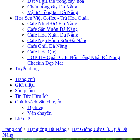
Đất và giá thể trồng cây, hoa
Chậu trồng cây Đà Nẵng
Vật tư trồng lan Đà Nẵng
Hoa Sen Việt Coffee - Trà Hoa Quán
Cafe Nhiệt Đới Đà Nẵng
Cafe Sân Vườn Đà Nẵng
Cafe Hòa Xuân Đà Nẵng
Cafe Ngũ Hành Sơn Đà Nẵng
Cafe Chill Đà Nẵng
Cafe Hòa Quý
TOP 11+ Quán Cafe Nổi Tiếng Nhất Đà Năng
Checkin Đẹp Mắt
Tuyển dụng
Trang chủ
Giới thiệu
Sản phẩm
Tin Tức Hữu Ích
Chính sách vận chuyển
Dịch vụ
Vận chuyển
Liên hệ
Trang chủ
/
Hạt giống Đà Nẵng
/
Hạt Giống Cây Củ, Quả Đà
Nẵng