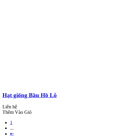
Hạt giống Bầu Hồ Lô
Liên hệ
Thêm Vào Giỏ
1
...
⇤