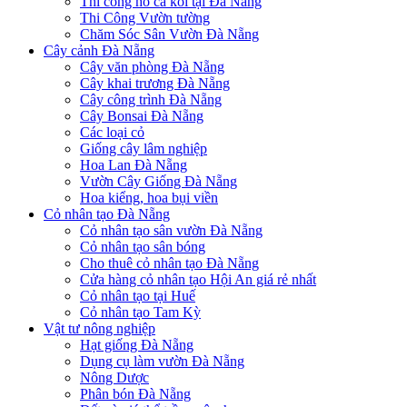
Thi công hồ cá koi tại Đà Nẵng
Thi Công Vườn tường
Chăm Sóc Sân Vườn Đà Nẵng
Cây cảnh Đà Nẵng
Cây văn phòng Đà Nẵng
Cây khai trương Đà Nẵng
Cây công trình Đà Nẵng
Cây Bonsai Đà Nẵng
Các loại cỏ
Giống cây lâm nghiệp
Hoa Lan Đà Nẵng
Vườn Cây Giống Đà Nẵng
Hoa kiểng, hoa bụi viền
Cỏ nhân tạo Đà Nẵng
Cỏ nhân tạo sân vườn Đà Nẵng
Cỏ nhân tạo sân bóng
Cho thuê cỏ nhân tạo Đà Nẵng
Cửa hàng cỏ nhân tạo Hội An giá rẻ nhất
Cỏ nhân tạo tại Huế
Cỏ nhân tạo Tam Kỳ
Vật tư nông nghiệp
Hạt giống Đà Nẵng
Dụng cụ làm vườn Đà Nẵng
Nông Dược
Phân bón Đà Nẵng