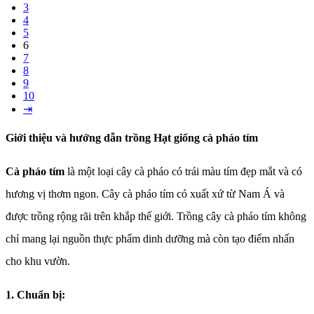
3
4
5
6
7
8
9
10
⇥
Giới thiệu và hướng dẫn trồng Hạt giống cà pháo tím
Cà pháo tím
là một loại cây cà pháo có trái màu tím đẹp mắt và có
hương vị thơm ngon. Cây cà pháo tím có xuất xứ từ Nam Á và
được trồng rộng rãi trên khắp thế giới. Trồng cây cà pháo tím không
chỉ mang lại nguồn thực phẩm dinh dưỡng mà còn tạo điểm nhấn
cho khu vườn.
1. Chuẩn bị: