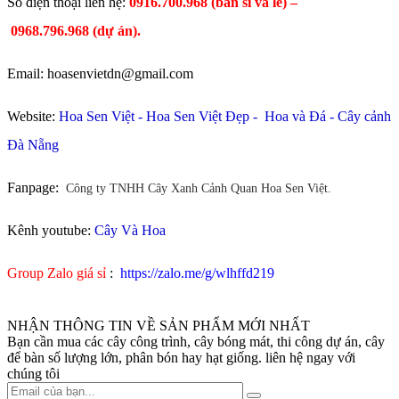
​Số điện thoại liên hệ:
0916.700.968 (bán sỉ và lẻ) –
0968.796.968
(
dự án).
Email: hoasenvietdn@gmail.com
Website:
Hoa Sen Việt
-
Hoa Sen Việt Đẹp
-
Hoa và Đá
-
Cây cảnh
Đà Nẵng
Fanpage:
Công ty TNHH Cây Xanh Cảnh Quan Hoa Sen Việt.
Kênh youtube:
Cây Và Hoa
Group Zalo giá sỉ
:
https://zalo.me/g/wlhffd219
NHẬN THÔNG TIN VỀ SẢN PHẨM MỚI NHẤT
Bạn cần mua các cây công trình, cây bóng mát, thi công dự án, cây
để bàn số lượng lớn, phân bón hay hạt giống. liên hệ ngay với
chúng tôi