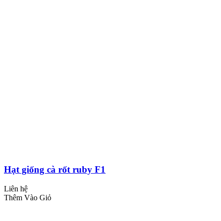
Hạt giống cà rốt ruby F1
Liên hệ
Thêm Vào Giỏ