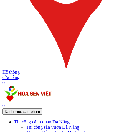
Hệ thống
cửa hàng
0
0
Danh mục sản phẩm
Thi công cảnh quan Đà Nẵng
Thi công sân vườn Đà Nẵng