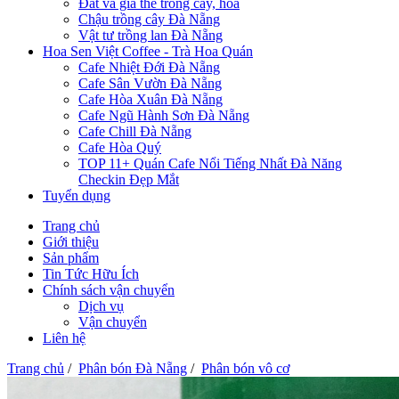
Đất và giá thể trồng cây, hoa
Chậu trồng cây Đà Nẵng
Vật tư trồng lan Đà Nẵng
Hoa Sen Việt Coffee - Trà Hoa Quán
Cafe Nhiệt Đới Đà Nẵng
Cafe Sân Vườn Đà Nẵng
Cafe Hòa Xuân Đà Nẵng
Cafe Ngũ Hành Sơn Đà Nẵng
Cafe Chill Đà Nẵng
Cafe Hòa Quý
TOP 11+ Quán Cafe Nổi Tiếng Nhất Đà Năng
Checkin Đẹp Mắt
Tuyển dụng
Trang chủ
Giới thiệu
Sản phẩm
Tin Tức Hữu Ích
Chính sách vận chuyển
Dịch vụ
Vận chuyển
Liên hệ
Trang chủ
/
Phân bón Đà Nẵng
/
Phân bón vô cơ