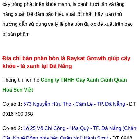
cây trồng phát triển khỏe mạnh, lá xanh tươi tắn và tăng
năng suất. Để đảm bảo hiệu suất tốt nhất, hãy tuân thủ
hướng dẫn sử dụng và tỷ lệ pha trộn được đề xuất trên bao
bì sản phẩm.
Địa chỉ bán phân bón lá Raykat Growth giúp cây
khỏe - lá xanh tại Đà Nẵng
Thông tin liên hệ
Công ty TNHH Cây Xanh Cảnh Quan
Hoa Sen Việt
Cơ sở 1:
573 Nguyễn Hữu Thọ - Cẩm Lệ - TP. Đà Nẵng
- ĐT:
0916 700 968
Cơ sở 2:
Lô 25 Võ Chí Công - Hòa Quý - TP. Đà Nẵng (Chân
Cầu Khuê Đông phía bên Quận Ngũ Hành Sơn)
- ĐT:
0968