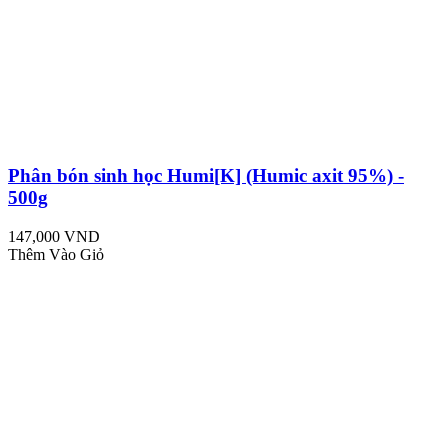
Phân bón sinh học Humi[K] (Humic axit 95%) -
500g
147,000 VND
Thêm Vào Giỏ