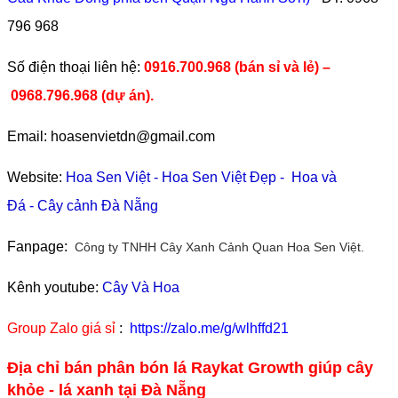
796 968
​Số điện thoại liên hệ:
0916.700.968 (bán sỉ và lẻ) –
0968.796.968
(
dự án).
Email: hoasenvietdn@gmail.com
Website:
Hoa Sen Việt
-
Hoa Sen Việt Đẹp
-
Hoa và
Đá
-
Cây cảnh Đà Nẵng
Fanpage:
Công ty TNHH Cây Xanh Cảnh Quan Hoa Sen Việt.
Kênh youtube:
Cây Và Hoa
Group Zalo giá sỉ
:
https://zalo.me/g/wlhffd21
Địa chỉ bán phân bón lá Raykat Growth giúp cây
khỏe - lá xanh tại Đà Nẵng