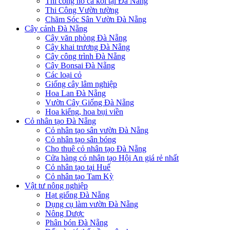
Thi công hồ cá koi tại Đà Nẵng
Thi Công Vườn tường
Chăm Sóc Sân Vườn Đà Nẵng
Cây cảnh Đà Nẵng
Cây văn phòng Đà Nẵng
Cây khai trương Đà Nẵng
Cây công trình Đà Nẵng
Cây Bonsai Đà Nẵng
Các loại cỏ
Giống cây lâm nghiệp
Hoa Lan Đà Nẵng
Vườn Cây Giống Đà Nẵng
Hoa kiểng, hoa bụi viền
Cỏ nhân tạo Đà Nẵng
Cỏ nhân tạo sân vườn Đà Nẵng
Cỏ nhân tạo sân bóng
Cho thuê cỏ nhân tạo Đà Nẵng
Cửa hàng cỏ nhân tạo Hội An giá rẻ nhất
Cỏ nhân tạo tại Huế
Cỏ nhân tạo Tam Kỳ
Vật tư nông nghiệp
Hạt giống Đà Nẵng
Dụng cụ làm vườn Đà Nẵng
Nông Dược
Phân bón Đà Nẵng