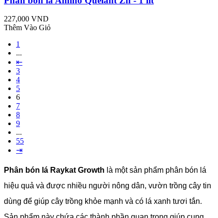
Phân bón lá Amino Quelant Zn - 1 lít
227,000 VND
Thêm Vào Giỏ
1
...
⇤
3
4
5
6
7
8
9
...
55
⇥
Phân bón lá Raykat Growth
là một sản phẩm phân bón lá
hiệu quả và được nhiều người nông dân, vườn trồng cây tin
dùng để giúp cây trồng khỏe mạnh và có lá xanh tươi tắn.
Sản phẩm này chứa các thành phần quan trọng giúp cung