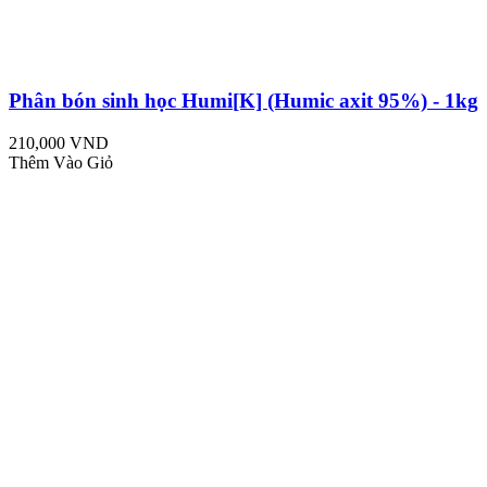
Phân bón sinh học Humi[K] (Humic axit 95%) - 1kg
210,000 VND
Thêm Vào Giỏ