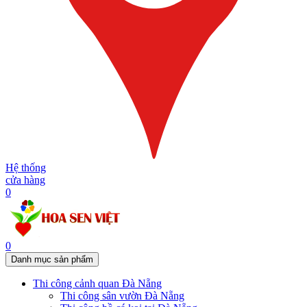
Hệ thống
cửa hàng
0
0
Danh mục sản phẩm
Thi công cảnh quan Đà Nẵng
Thi công sân vườn Đà Nẵng