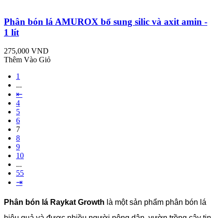
Phân bón lá AMUROX bổ sung silic và axit amin -
1 lít
275,000 VND
Thêm Vào Giỏ
1
...
⇤
4
5
6
7
8
9
10
...
55
⇥
Phân bón lá Raykat Growth
là một sản phẩm phân bón lá
hiệu quả và được nhiều người nông dân, vườn trồng cây tin