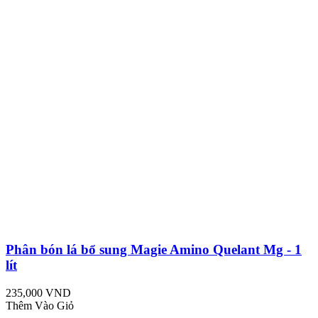
Phân bón lá bổ sung Magie Amino Quelant Mg - 1
lít
235,000 VND
Thêm Vào Giỏ