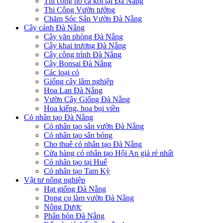
Thi công hồ cá koi tại Đà Nẵng
Thi Công Vườn tường
Chăm Sóc Sân Vườn Đà Nẵng
Cây cảnh Đà Nẵng
Cây văn phòng Đà Nẵng
Cây khai trương Đà Nẵng
Cây công trình Đà Nẵng
Cây Bonsai Đà Nẵng
Các loại cỏ
Giống cây lâm nghiệp
Hoa Lan Đà Nẵng
Vườn Cây Giống Đà Nẵng
Hoa kiểng, hoa bụi viền
Cỏ nhân tạo Đà Nẵng
Cỏ nhân tạo sân vườn Đà Nẵng
Cỏ nhân tạo sân bóng
Cho thuê cỏ nhân tạo Đà Nẵng
Cửa hàng cỏ nhân tạo Hội An giá rẻ nhất
Cỏ nhân tạo tại Huế
Cỏ nhân tạo Tam Kỳ
Vật tư nông nghiệp
Hạt giống Đà Nẵng
Dụng cụ làm vườn Đà Nẵng
Nông Dược
Phân bón Đà Nẵng