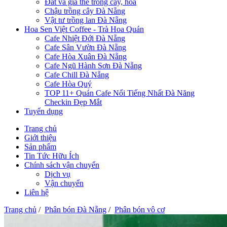
Đất và giá thể trồng cây, hoa
Chậu trồng cây Đà Nẵng
Vật tư trồng lan Đà Nẵng
Hoa Sen Việt Coffee - Trà Hoa Quán
Cafe Nhiệt Đới Đà Nẵng
Cafe Sân Vườn Đà Nẵng
Cafe Hòa Xuân Đà Nẵng
Cafe Ngũ Hành Sơn Đà Nẵng
Cafe Chill Đà Nẵng
Cafe Hòa Quý
TOP 11+ Quán Cafe Nổi Tiếng Nhất Đà Năng
Checkin Đẹp Mắt
Tuyển dụng
Trang chủ
Giới thiệu
Sản phẩm
Tin Tức Hữu Ích
Chính sách vận chuyển
Dịch vụ
Vận chuyển
Liên hệ
Trang chủ
/
Phân bón Đà Nẵng
/
Phân bón vô cơ