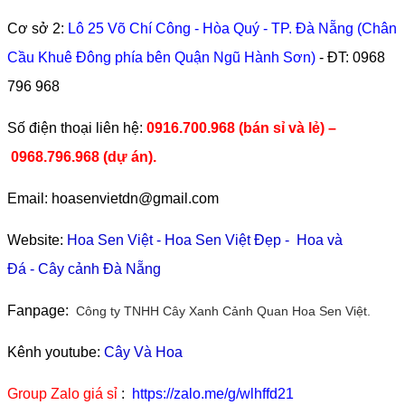
Cơ sở 2:
Lô 25 Võ Chí Công - Hòa Quý - TP. Đà Nẵng (Chân
Cầu Khuê Đông phía bên Quận Ngũ Hành Sơn)
- ĐT:
0968
796 968
​Số điện thoại liên hệ:
0916.700.968 (bán sỉ và lẻ) –
0968.796.968
(
dự án).
Email: hoasenvietdn@gmail.com
Website:
Hoa Sen Việt
-
Hoa Sen Việt Đẹp
-
Hoa và
Đá
-
Cây cảnh Đà Nẵng
Fanpage:
Công ty TNHH Cây Xanh Cảnh Quan Hoa Sen Việt.
Kênh youtube:
Cây Và Hoa
Group Zalo giá sỉ
:
https://zalo.me/g/wlhffd21