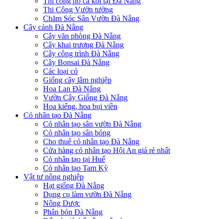
Thi công hồ cá koi tại Đà Nẵng
Thi Công Vườn tường
Chăm Sóc Sân Vườn Đà Nẵng
Cây cảnh Đà Nẵng
Cây văn phòng Đà Nẵng
Cây khai trương Đà Nẵng
Cây công trình Đà Nẵng
Cây Bonsai Đà Nẵng
Các loại cỏ
Giống cây lâm nghiệp
Hoa Lan Đà Nẵng
Vườn Cây Giống Đà Nẵng
Hoa kiểng, hoa bụi viền
Cỏ nhân tạo Đà Nẵng
Cỏ nhân tạo sân vườn Đà Nẵng
Cỏ nhân tạo sân bóng
Cho thuê cỏ nhân tạo Đà Nẵng
Cửa hàng cỏ nhân tạo Hội An giá rẻ nhất
Cỏ nhân tạo tại Huế
Cỏ nhân tạo Tam Kỳ
Vật tư nông nghiệp
Hạt giống Đà Nẵng
Dụng cụ làm vườn Đà Nẵng
Nông Dược
Phân bón Đà Nẵng