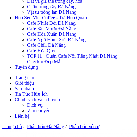
Đất và giá thể trồng cây, hoa
Chậu trồng cây Đà Nẵng
Vật tư trồng lan Đà Nẵng
Hoa Sen Việt Coffee - Trà Hoa Quán
Cafe Nhiệt Đới Đà Nẵng
Cafe Sân Vườn Đà Nẵng
Cafe Hòa Xuân Đà Nẵng
Cafe Ngũ Hành Sơn Đà Nẵng
Cafe Chill Đà Nẵng
Cafe Hòa Quý
TOP 11+ Quán Cafe Nổi Tiếng Nhất Đà Năng
Checkin Đẹp Mắt
Tuyển dụng
Trang chủ
Giới thiệu
Sản phẩm
Tin Tức Hữu Ích
Chính sách vận chuyển
Dịch vụ
Vận chuyển
Liên hệ
Trang chủ
/
Phân bón Đà Nẵng
/
Phân bón vô cơ