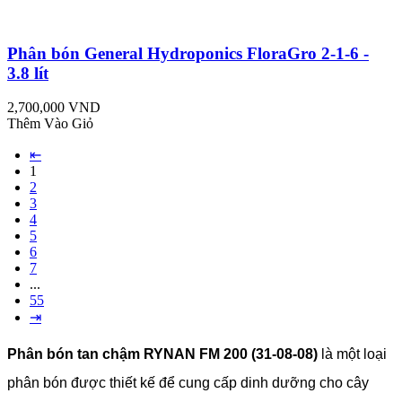
Phân bón General Hydroponics FloraGro 2-1-6 -
3.8 lít
2,700,000 VND
Thêm Vào Giỏ
⇤
1
2
3
4
5
6
7
...
55
⇥
Phân bón tan chậm RYNAN FM 200 (31-08-08)
là một loại
phân bón được thiết kế để cung cấp dinh dưỡng cho cây