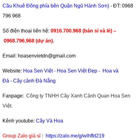
Cầu Khuê Đông phía bên Quận Ngũ Hành Sơn)
- ĐT:
0968
796 968
​Số điện thoại liên hệ:
0916.700.968 (bán sỉ và lẻ) –
0968.796.968
(
dự án).
Email: hoasenvietdn@gmail.com
Website:
Hoa Sen Việt
-
Hoa Sen Việt Đẹp
-
Hoa và
Đá
-
Cây cảnh Đà Nẵng
Fanpage:
Công ty TNHH Cây Xanh Cảnh Quan Hoa Sen
Việt.
Kênh youtube:
Cây Và Hoa
Group Zalo giá sỉ
:
https://zalo.me/g/wlhffd219