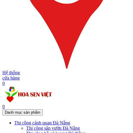
Hệ thống
cửa hàng
0
0
Danh mục sản phẩm
Thi công cảnh quan Đà Nẵng
Thi công sân vườn Đà Nẵng