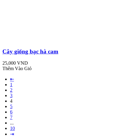
Cây giống bạc hà cam
25,000 VND
Thêm Vào Giỏ
⇤
1
2
3
4
5
6
7
...
10
⇥