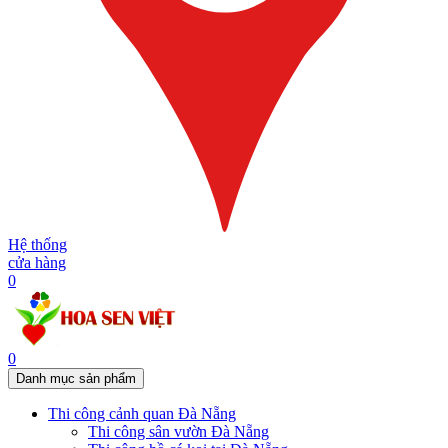
Hệ thống
cửa hàng
0
0
Danh mục sản phẩm
Thi công cảnh quan Đà Nẵng
Thi công sân vườn Đà Nẵng