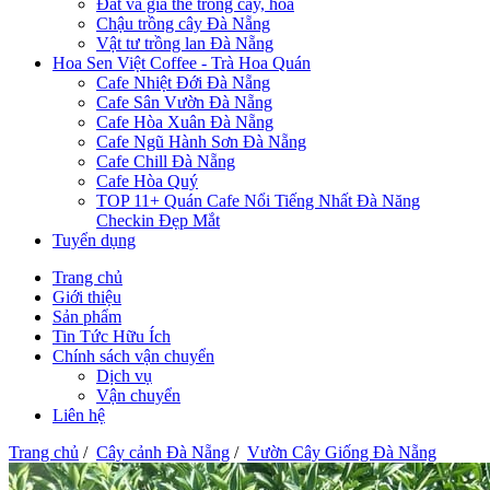
Đất và giá thể trồng cây, hoa
Chậu trồng cây Đà Nẵng
Vật tư trồng lan Đà Nẵng
Hoa Sen Việt Coffee - Trà Hoa Quán
Cafe Nhiệt Đới Đà Nẵng
Cafe Sân Vườn Đà Nẵng
Cafe Hòa Xuân Đà Nẵng
Cafe Ngũ Hành Sơn Đà Nẵng
Cafe Chill Đà Nẵng
Cafe Hòa Quý
TOP 11+ Quán Cafe Nổi Tiếng Nhất Đà Năng
Checkin Đẹp Mắt
Tuyển dụng
Trang chủ
Giới thiệu
Sản phẩm
Tin Tức Hữu Ích
Chính sách vận chuyển
Dịch vụ
Vận chuyển
Liên hệ
Trang chủ
/
Cây cảnh Đà Nẵng
/
Vườn Cây Giống Đà Nẵng