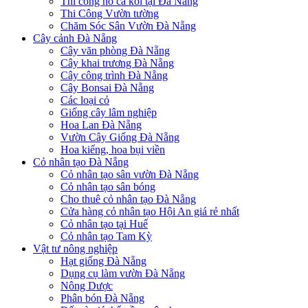
Thi công hồ cá koi tại Đà Nẵng
Thi Công Vườn tường
Chăm Sóc Sân Vườn Đà Nẵng
Cây cảnh Đà Nẵng
Cây văn phòng Đà Nẵng
Cây khai trương Đà Nẵng
Cây công trình Đà Nẵng
Cây Bonsai Đà Nẵng
Các loại cỏ
Giống cây lâm nghiệp
Hoa Lan Đà Nẵng
Vườn Cây Giống Đà Nẵng
Hoa kiểng, hoa bụi viền
Cỏ nhân tạo Đà Nẵng
Cỏ nhân tạo sân vườn Đà Nẵng
Cỏ nhân tạo sân bóng
Cho thuê cỏ nhân tạo Đà Nẵng
Cửa hàng cỏ nhân tạo Hội An giá rẻ nhất
Cỏ nhân tạo tại Huế
Cỏ nhân tạo Tam Kỳ
Vật tư nông nghiệp
Hạt giống Đà Nẵng
Dụng cụ làm vườn Đà Nẵng
Nông Dược
Phân bón Đà Nẵng