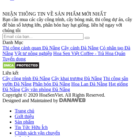
NHẬN THÔNG TIN VỀ SẢN PHẨM MỚI NHẤT
Bạn cần mua các cây công trình, cây bóng mát, thi công dự án, cây
để bàn số lượng lớn, phân bón hay hạt giống. liên hệ ngay với
chúng tôi
Danh Mục
Thi công cảnh quan Đà Nẵng
Cây cảnh Đà Nẵng
Cỏ nhân tạo Đà
Nẵng
Vật tư nông nghiệp
Hoa Sen Việt Coffee - Trà Hoa Quán
Tuyển dụng
Liên kết
Cây công trình Đà Nẵng
Cây khai trương Đà Nẵng
Thi công sân
vườn Đà Nẵng
Phân bón Đà Nẵng
Hoa Lan Đà Nẵng
Hạt giống
Đà Nẵng
Cây văn phòng Đà Nẵng
Copyright © 2020 HoaSenViet. All Rights Reserved.
Designed and Maintained by
Trang chủ
Giới thiệu
Sản phẩm
Tin Tức Hữu Ích
Chính sách vận chuyển