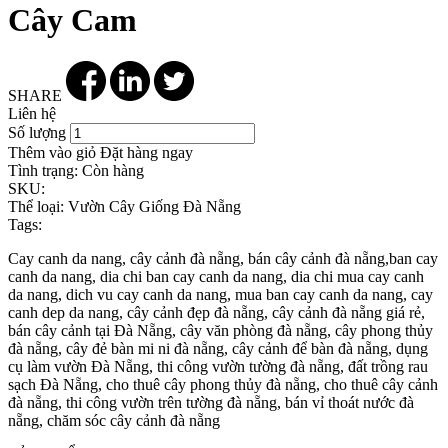
Cây Cam
SHARE
Liên hệ
Số lượng
Thêm vào giỏ
Đặt hàng ngay
Tình trạng:
Còn hàng
SKU:
Thể loại:
Vườn Cây Giống Đà Nẵng
Tags:
Cay canh da nang, cây cảnh đà nẵng, bán cây cảnh đà nẵng,ban cay
canh da nang, dia chi ban cay canh da nang, dia chi mua cay canh
da nang, dich vu cay canh da nang, mua ban cay canh da nang, cay
canh dep da nang, cây cảnh đẹp đà nẵng, cây cảnh đà nẵng giá rẻ,
bán cây cảnh tại Đà Nẵng, cây văn phòng đà nẵng, cây phong thủy
đà nẵng, cây đẻ bàn mi ni đà nẵng, cây cảnh để bàn đà nẵng, dụng
cụ làm vườn Đà Nẵng, thi công vườn tường đà nẵng, đất trồng rau
sạch Đà Nẵng, cho thuê cây phong thủy đà nẵng, cho thuê cây cảnh
đà nẵng, thi công vườn trên tường đà nẵng, bán vỉ thoát nước đà
nẵng, chăm sóc cây cảnh đà nẵng