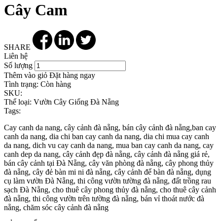
Cây Cam
SHARE
Liên hệ
Số lượng
Thêm vào giỏ
Đặt hàng ngay
Tình trạng:
Còn hàng
SKU:
Thể loại:
Vườn Cây Giống Đà Nẵng
Tags:
Cay canh da nang, cây cảnh đà nẵng, bán cây cảnh đà nẵng,ban cay
canh da nang, dia chi ban cay canh da nang, dia chi mua cay canh
da nang, dich vu cay canh da nang, mua ban cay canh da nang, cay
canh dep da nang, cây cảnh đẹp đà nẵng, cây cảnh đà nẵng giá rẻ,
bán cây cảnh tại Đà Nẵng, cây văn phòng đà nẵng, cây phong thủy
đà nẵng, cây đẻ bàn mi ni đà nẵng, cây cảnh để bàn đà nẵng, dụng
cụ làm vườn Đà Nẵng, thi công vườn tường đà nẵng, đất trồng rau
sạch Đà Nẵng, cho thuê cây phong thủy đà nẵng, cho thuê cây cảnh
đà nẵng, thi công vườn trên tường đà nẵng, bán vỉ thoát nước đà
nẵng, chăm sóc cây cảnh đà nẵng