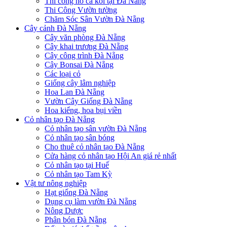
Thi công hồ cá koi tại Đà Nẵng
Thi Công Vườn tường
Chăm Sóc Sân Vườn Đà Nẵng
Cây cảnh Đà Nẵng
Cây văn phòng Đà Nẵng
Cây khai trương Đà Nẵng
Cây công trình Đà Nẵng
Cây Bonsai Đà Nẵng
Các loại cỏ
Giống cây lâm nghiệp
Hoa Lan Đà Nẵng
Vườn Cây Giống Đà Nẵng
Hoa kiểng, hoa bụi viền
Cỏ nhân tạo Đà Nẵng
Cỏ nhân tạo sân vườn Đà Nẵng
Cỏ nhân tạo sân bóng
Cho thuê cỏ nhân tạo Đà Nẵng
Cửa hàng cỏ nhân tạo Hội An giá rẻ nhất
Cỏ nhân tạo tại Huế
Cỏ nhân tạo Tam Kỳ
Vật tư nông nghiệp
Hạt giống Đà Nẵng
Dụng cụ làm vườn Đà Nẵng
Nông Dược
Phân bón Đà Nẵng