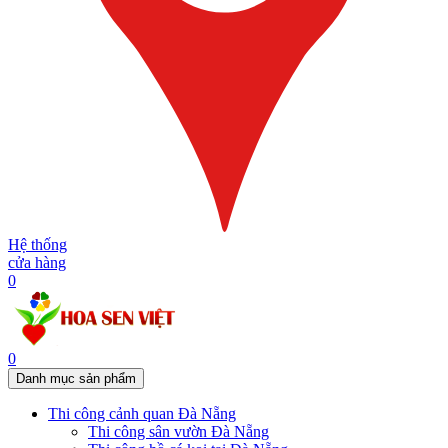
Hệ thống
cửa hàng
0
0
Danh mục sản phẩm
Thi công cảnh quan Đà Nẵng
Thi công sân vườn Đà Nẵng