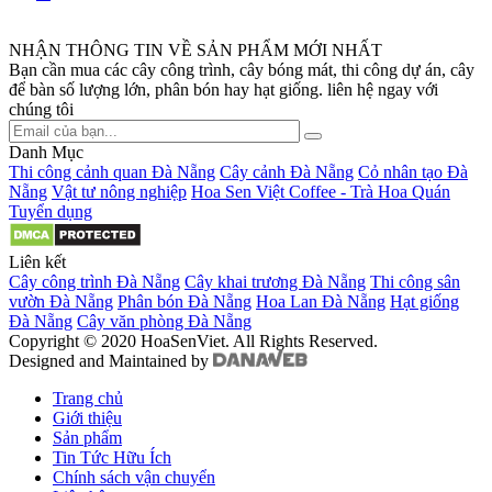
NHẬN THÔNG TIN VỀ SẢN PHẨM MỚI NHẤT
Bạn cần mua các cây công trình, cây bóng mát, thi công dự án, cây
để bàn số lượng lớn, phân bón hay hạt giống. liên hệ ngay với
chúng tôi
Danh Mục
Thi công cảnh quan Đà Nẵng
Cây cảnh Đà Nẵng
Cỏ nhân tạo Đà
Nẵng
Vật tư nông nghiệp
Hoa Sen Việt Coffee - Trà Hoa Quán
Tuyển dụng
Liên kết
Cây công trình Đà Nẵng
Cây khai trương Đà Nẵng
Thi công sân
vườn Đà Nẵng
Phân bón Đà Nẵng
Hoa Lan Đà Nẵng
Hạt giống
Đà Nẵng
Cây văn phòng Đà Nẵng
Copyright © 2020 HoaSenViet. All Rights Reserved.
Designed and Maintained by
Trang chủ
Giới thiệu
Sản phẩm
Tin Tức Hữu Ích
Chính sách vận chuyển