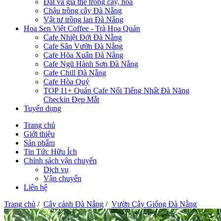
Đất và giá thể trồng cây, hoa
Chậu trồng cây Đà Nẵng
Vật tư trồng lan Đà Nẵng
Hoa Sen Việt Coffee - Trà Hoa Quán
Cafe Nhiệt Đới Đà Nẵng
Cafe Sân Vườn Đà Nẵng
Cafe Hòa Xuân Đà Nẵng
Cafe Ngũ Hành Sơn Đà Nẵng
Cafe Chill Đà Nẵng
Cafe Hòa Quý
TOP 11+ Quán Cafe Nổi Tiếng Nhất Đà Năng
Checkin Đẹp Mắt
Tuyển dụng
Trang chủ
Giới thiệu
Sản phẩm
Tin Tức Hữu Ích
Chính sách vận chuyển
Dịch vụ
Vận chuyển
Liên hệ
Trang chủ
/
Cây cảnh Đà Nẵng
/
Vườn Cây Giống Đà Nẵng