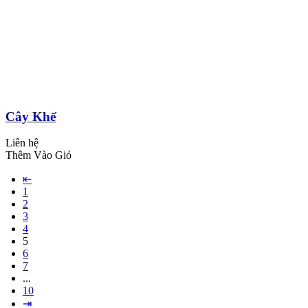
Cây Khế
Liên hệ
Thêm Vào Giỏ
⇤
1
2
3
4
5
6
7
...
10
⇥