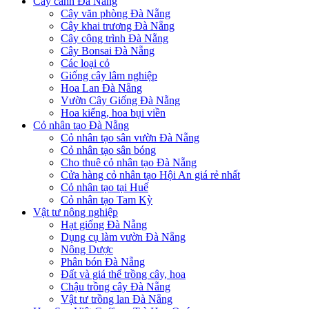
Cây cảnh Đà Nẵng
Cây văn phòng Đà Nẵng
Cây khai trương Đà Nẵng
Cây công trình Đà Nẵng
Cây Bonsai Đà Nẵng
Các loại cỏ
Giống cây lâm nghiệp
Hoa Lan Đà Nẵng
Vườn Cây Giống Đà Nẵng
Hoa kiểng, hoa bụi viền
Cỏ nhân tạo Đà Nẵng
Cỏ nhân tạo sân vườn Đà Nẵng
Cỏ nhân tạo sân bóng
Cho thuê cỏ nhân tạo Đà Nẵng
Cửa hàng cỏ nhân tạo Hội An giá rẻ nhất
Cỏ nhân tạo tại Huế
Cỏ nhân tạo Tam Kỳ
Vật tư nông nghiệp
Hạt giống Đà Nẵng
Dụng cụ làm vườn Đà Nẵng
Nông Dược
Phân bón Đà Nẵng
Đất và giá thể trồng cây, hoa
Chậu trồng cây Đà Nẵng
Vật tư trồng lan Đà Nẵng