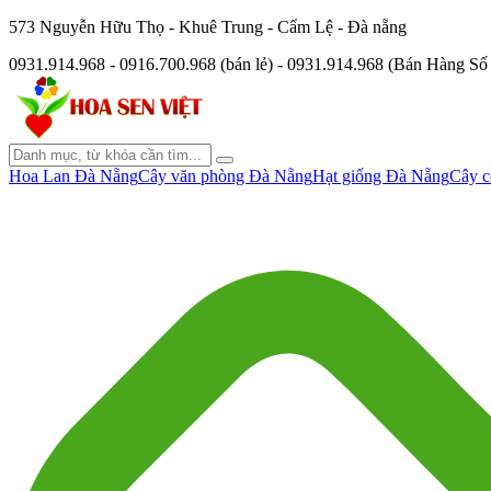
573 Nguyễn Hữu Thọ - Khuê Trung - Cẩm Lệ - Đà nẵng
0931.914.968 - 0916.700.968 (bán lẻ) - 0931.914.968 (Bán Hàng S
Hoa Lan Đà Nẵng
Cây văn phòng Đà Nẵng
Hạt giống Đà Nẵng
Cây c