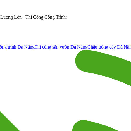
ố Lượng Lớn - Thi Công Công Trình)
ông trình Đà Nẵng
Thi công sân vườn Đà Nẵng
Chậu trồng cây Đà Nẵ