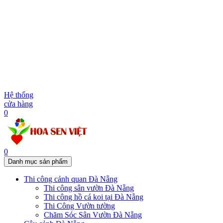
Hệ thống
cửa hàng
0
0
Danh mục sản phẩm
Thi công cảnh quan Đà Nẵng
Thi công sân vườn Đà Nẵng
Thi công hồ cá koi tại Đà Nẵng
Thi Công Vườn tường
Chăm Sóc Sân Vườn Đà Nẵng