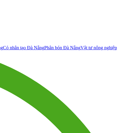
ng
Cỏ nhân tạo Đà Nẵng
Phân bón Đà Nẵng
Vật tư nông nghiệp