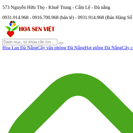
573 Nguyễn Hữu Thọ - Khuê Trung - Cẩm Lệ - Đà nẵng
0931.914.968 - 0916.700.968 (bán lẻ) - 0931.914.968 (Bán Hàng S
Hoa Lan Đà Nẵng
Cây văn phòng Đà Nẵng
Hạt giống Đà Nẵng
Cây c