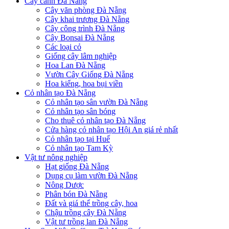
Cây cảnh Đà Nẵng
Cây văn phòng Đà Nẵng
Cây khai trương Đà Nẵng
Cây công trình Đà Nẵng
Cây Bonsai Đà Nẵng
Các loại cỏ
Giống cây lâm nghiệp
Hoa Lan Đà Nẵng
Vườn Cây Giống Đà Nẵng
Hoa kiểng, hoa bụi viền
Cỏ nhân tạo Đà Nẵng
Cỏ nhân tạo sân vườn Đà Nẵng
Cỏ nhân tạo sân bóng
Cho thuê cỏ nhân tạo Đà Nẵng
Cửa hàng cỏ nhân tạo Hội An giá rẻ nhất
Cỏ nhân tạo tại Huế
Cỏ nhân tạo Tam Kỳ
Vật tư nông nghiệp
Hạt giống Đà Nẵng
Dụng cụ làm vườn Đà Nẵng
Nông Dược
Phân bón Đà Nẵng
Đất và giá thể trồng cây, hoa
Chậu trồng cây Đà Nẵng
Vật tư trồng lan Đà Nẵng