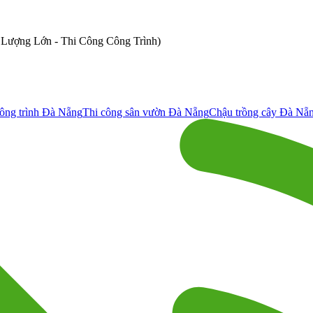
ố Lượng Lớn - Thi Công Công Trình)
ông trình Đà Nẵng
Thi công sân vườn Đà Nẵng
Chậu trồng cây Đà Nẵ