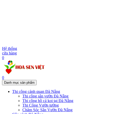
Hệ thống
cửa hàng
0
0
Danh mục sản phẩm
Thi công cảnh quan Đà Nẵng
Thi công sân vườn Đà Nẵng
Thi công hồ cá koi tại Đà Nẵng
Thi Công Vườn tường
Chăm Sóc Sân Vườn Đà Nẵng