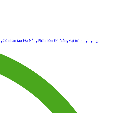
ng
Cỏ nhân tạo Đà Nẵng
Phân bón Đà Nẵng
Vật tư nông nghiệp