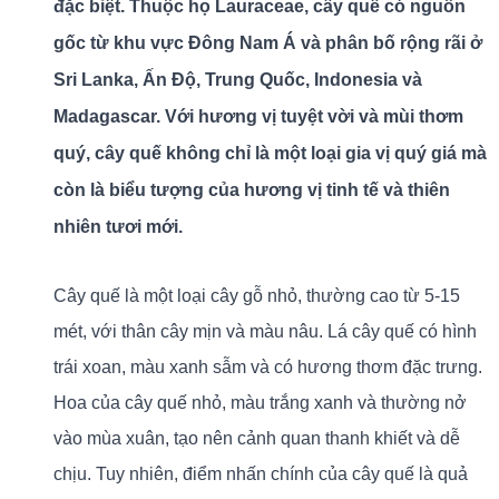
đặc biệt. Thuộc họ Lauraceae, cây quế có nguồn
gốc từ khu vực Đông Nam Á và phân bố rộng rãi ở
Sri Lanka, Ấn Độ, Trung Quốc, Indonesia và
Madagascar. Với hương vị tuyệt vời và mùi thơm
quý, cây quế không chỉ là một loại gia vị quý giá mà
còn là biểu tượng của hương vị tinh tế và thiên
nhiên tươi mới.
Cây quế là một loại cây gỗ nhỏ, thường cao từ 5-15
mét, với thân cây mịn và màu nâu. Lá cây quế có hình
trái xoan, màu xanh sẫm và có hương thơm đặc trưng.
Hoa của cây quế nhỏ, màu trắng xanh và thường nở
vào mùa xuân, tạo nên cảnh quan thanh khiết và dễ
chịu. Tuy nhiên, điểm nhấn chính của cây quế là quả