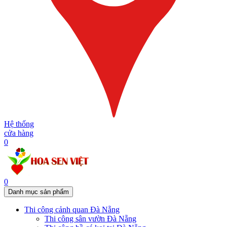
Hệ thống
cửa hàng
0
0
Danh mục sản phẩm
Thi công cảnh quan Đà Nẵng
Thi công sân vườn Đà Nẵng