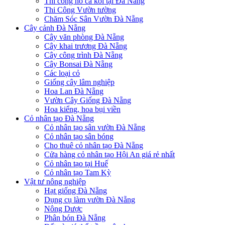
Thi công hồ cá koi tại Đà Nẵng
Thi Công Vườn tường
Chăm Sóc Sân Vườn Đà Nẵng
Cây cảnh Đà Nẵng
Cây văn phòng Đà Nẵng
Cây khai trương Đà Nẵng
Cây công trình Đà Nẵng
Cây Bonsai Đà Nẵng
Các loại cỏ
Giống cây lâm nghiệp
Hoa Lan Đà Nẵng
Vườn Cây Giống Đà Nẵng
Hoa kiểng, hoa bụi viền
Cỏ nhân tạo Đà Nẵng
Cỏ nhân tạo sân vườn Đà Nẵng
Cỏ nhân tạo sân bóng
Cho thuê cỏ nhân tạo Đà Nẵng
Cửa hàng cỏ nhân tạo Hội An giá rẻ nhất
Cỏ nhân tạo tại Huế
Cỏ nhân tạo Tam Kỳ
Vật tư nông nghiệp
Hạt giống Đà Nẵng
Dụng cụ làm vườn Đà Nẵng
Nông Dược
Phân bón Đà Nẵng