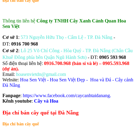
Địa chỉ bán cây quế
Thông tin liên hệ
Công ty TNHH Cây Xanh Cảnh Quan Hoa
Sen Việt
Cơ sở 1
:
573 Nguyễn Hữu Thọ - Cẩm Lệ - TP. Đà Nẵng
-
ĐT:
0916 700 968
Cơ sở 2
:
Lô 25 Võ Chí Công - Hòa Quý - TP. Đà Nẵng (Chân Cầu
Khuê Đông phía bên Quận Ngũ Hành Sơn)
- ĐT:
0905 593 968
​Số điện thoại liên hệ:
0916.700.968 (bán sỉ và lẻ) – 0905.593.968
(dự án).
Email:
hoasenvietdn@gmail.com
Website:
Hoa Sen Việt
-
Hoa Sen Việt Đẹp
-
Hoa và Đá
-
Cây cảnh
Đà Nẵng
Fanpage
:
https://www.facebook.com/caycanhtaidanang.
Kênh youtube
:
Cây và Hoa
Địa chỉ bán cây quế tại Đà Nẵng
Địa chỉ bán cây quế