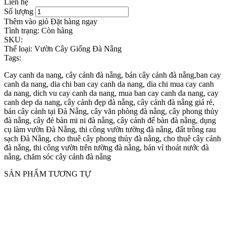
Liên hệ
Số lượng
Thêm vào giỏ
Đặt hàng ngay
Tình trạng:
Còn hàng
SKU:
Thể loại:
Vườn Cây Giống Đà Nẵng
Tags:
Cay canh da nang, cây cảnh đà nẵng, bán cây cảnh đà nẵng,ban cay
canh da nang, dia chi ban cay canh da nang, dia chi mua cay canh
da nang, dich vu cay canh da nang, mua ban cay canh da nang, cay
canh dep da nang, cây cảnh đẹp đà nẵng, cây cảnh đà nẵng giá rẻ,
bán cây cảnh tại Đà Nẵng, cây văn phòng đà nẵng, cây phong thủy
đà nẵng, cây đẻ bàn mi ni đà nẵng, cây cảnh để bàn đà nẵng, dụng
cụ làm vườn Đà Nẵng, thi công vườn tường đà nẵng, đất trồng rau
sạch Đà Nẵng, cho thuê cây phong thủy đà nẵng, cho thuê cây cảnh
đà nẵng, thi công vườn trên tường đà nẵng, bán vỉ thoát nước đà
nẵng, chăm sóc cây cảnh đà nẵng
SẢN PHẨM TƯƠNG TỰ