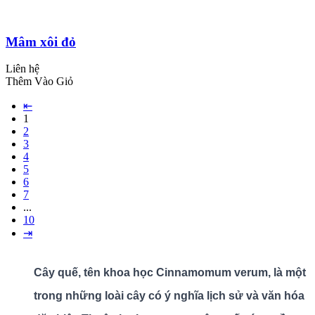
Mâm xôi đỏ
Liên hệ
Thêm Vào Giỏ
⇤
1
2
3
4
5
6
7
...
10
⇥
Cây quế, tên khoa học Cinnamomum verum, là một
trong những loài cây có ý nghĩa lịch sử và văn hóa