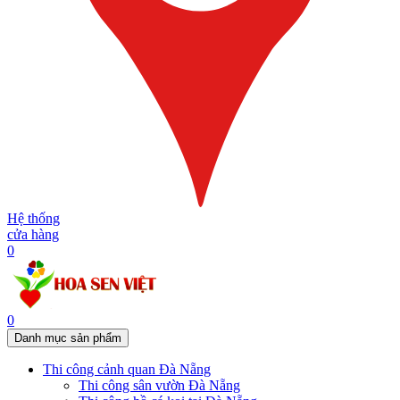
Hệ thống
cửa hàng
0
0
Danh mục sản phẩm
Thi công cảnh quan Đà Nẵng
Thi công sân vườn Đà Nẵng