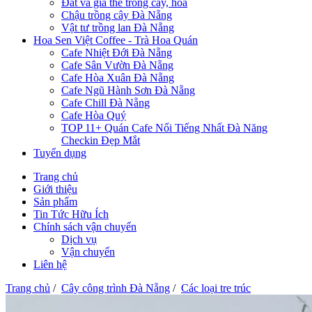
Đất và giá thể trồng cây, hoa
Chậu trồng cây Đà Nẵng
Vật tư trồng lan Đà Nẵng
Hoa Sen Việt Coffee - Trà Hoa Quán
Cafe Nhiệt Đới Đà Nẵng
Cafe Sân Vườn Đà Nẵng
Cafe Hòa Xuân Đà Nẵng
Cafe Ngũ Hành Sơn Đà Nẵng
Cafe Chill Đà Nẵng
Cafe Hòa Quý
TOP 11+ Quán Cafe Nổi Tiếng Nhất Đà Năng
Checkin Đẹp Mắt
Tuyển dụng
Trang chủ
Giới thiệu
Sản phẩm
Tin Tức Hữu Ích
Chính sách vận chuyển
Dịch vụ
Vận chuyển
Liên hệ
Trang chủ
/
Cây công trình Đà Nẵng
/
Các loại tre trúc