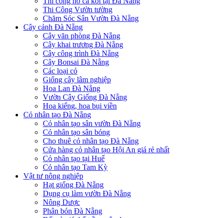
Thi công hồ cá koi tại Đà Nẵng
Thi Công Vườn tường
Chăm Sóc Sân Vườn Đà Nẵng
Cây cảnh Đà Nẵng
Cây văn phòng Đà Nẵng
Cây khai trương Đà Nẵng
Cây công trình Đà Nẵng
Cây Bonsai Đà Nẵng
Các loại cỏ
Giống cây lâm nghiệp
Hoa Lan Đà Nẵng
Vườn Cây Giống Đà Nẵng
Hoa kiểng, hoa bụi viền
Cỏ nhân tạo Đà Nẵng
Cỏ nhân tạo sân vườn Đà Nẵng
Cỏ nhân tạo sân bóng
Cho thuê cỏ nhân tạo Đà Nẵng
Cửa hàng cỏ nhân tạo Hội An giá rẻ nhất
Cỏ nhân tạo tại Huế
Cỏ nhân tạo Tam Kỳ
Vật tư nông nghiệp
Hạt giống Đà Nẵng
Dụng cụ làm vườn Đà Nẵng
Nông Dược
Phân bón Đà Nẵng