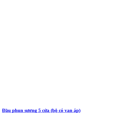
Đầu phun sương 5 cửa (bộ có van áp)