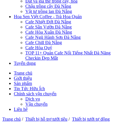
Đất và giá thể trồng cây, hoa
Chậu trồng cây Đà Nẵng
Vật tư trồng lan Đà Nẵng
Hoa Sen Việt Coffee - Trà Hoa Quán
Cafe Nhiệt Đới Đà Nẵng
Cafe Sân Vườn Đà Nẵng
Cafe Hòa Xuân Đà Nẵng
Cafe Ngũ Hành Sơn Đà Nẵng
Cafe Chill Đà Nẵng
Cafe Hòa Quý
TOP 11+ Quán Cafe Nổi Tiếng Nhất Đà Năng
Checkin Đẹp Mắt
Tuyển dụng
Trang chủ
Giới thiệu
Sản phẩm
Tin Tức Hữu Ích
Chính sách vận chuyển
Dịch vụ
Vận chuyển
Liên hệ
Trang chủ
/
Thiết bị hỗ trợ tưới tiêu
/
Thiết bị tưới tự động