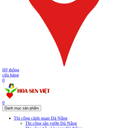
Hệ thống
cửa hàng
0
0
Danh mục sản phẩm
Thi công cảnh quan Đà Nẵng
Thi công sân vườn Đà Nẵng