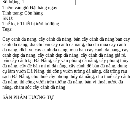
Số lượng
Thêm vào giỏ
Đặt hàng ngay
Tình trạng:
Còn hàng
SKU:
Thể loại:
Thiết bị tưới tự động
Tags:
Cay canh da nang, cây cảnh đà nẵng, bán cây cảnh đà nẵng,ban cay
canh da nang, dia chi ban cay canh da nang, dia chi mua cay canh
da nang, dich vu cay canh da nang, mua ban cay canh da nang, cay
canh dep da nang, cây cảnh đẹp đà nẵng, cây cảnh đà nẵng giá rẻ,
bán cây cảnh tại Đà Nẵng, cây văn phòng đà nẵng, cây phong thủy
đà nẵng, cây đẻ bàn mi ni đà nẵng, cây cảnh để bàn đà nẵng, dụng
cụ làm vườn Đà Nẵng, thi công vườn tường đà nẵng, đất trồng rau
sạch Đà Nẵng, cho thuê cây phong thủy đà nẵng, cho thuê cây cảnh
đà nẵng, thi công vườn trên tường đà nẵng, bán vỉ thoát nước đà
nẵng, chăm sóc cây cảnh đà nẵng
SẢN PHẨM TƯƠNG TỰ