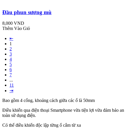
Đầu phun sương mù
8,000 VND
Thêm Vào Giỏ
⇤
1
2
3
4
5
6
7
...
11
⇥
Bao gồm 4 cổng, khoảng cách giữa các ổ là 50mm
Điều khiển qua điện thoại Smartphone vừa tiện lợi vừa đảm bảo an
toàn sử dụng điện.
Có thể điều khiển độc lập từng ổ cắm từ xa