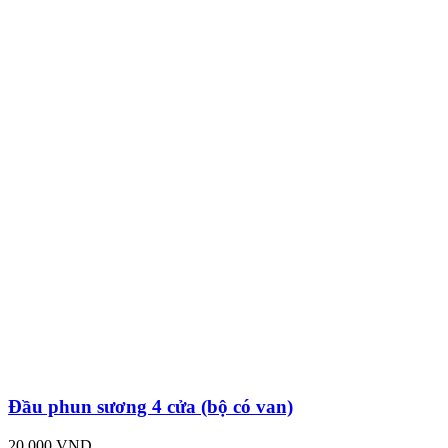
Đầu phun sương 4 cửa (bộ có van)
20,000 VND