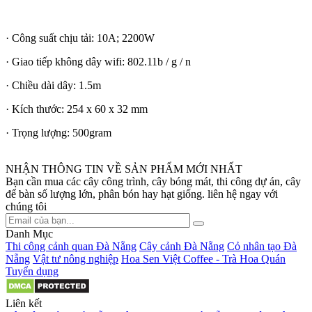
· Công suất chịu tải: 10A; 2200W
· Giao tiếp không dây wifi: 802.11b / g / n
· Chiều dài dây: 1.5m
· Kích thước: 254 x 60 x 32 mm
· Trọng lượng: 500gram
NHẬN THÔNG TIN VỀ SẢN PHẨM MỚI NHẤT
Bạn cần mua các cây công trình, cây bóng mát, thi công dự án, cây
để bàn số lượng lớn, phân bón hay hạt giống. liên hệ ngay với
chúng tôi
Danh Mục
Thi công cảnh quan Đà Nẵng
Cây cảnh Đà Nẵng
Cỏ nhân tạo Đà
Nẵng
Vật tư nông nghiệp
Hoa Sen Việt Coffee - Trà Hoa Quán
Tuyển dụng
Liên kết