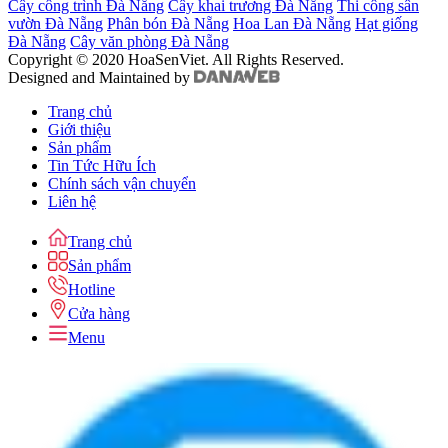
Cây công trình Đà Nẵng
Cây khai trương Đà Nẵng
Thi công sân
vườn Đà Nẵng
Phân bón Đà Nẵng
Hoa Lan Đà Nẵng
Hạt giống
Đà Nẵng
Cây văn phòng Đà Nẵng
Copyright © 2020 HoaSenViet. All Rights Reserved.
Designed and Maintained by
Trang chủ
Giới thiệu
Sản phẩm
Tin Tức Hữu Ích
Chính sách vận chuyển
Liên hệ
Trang chủ
Sản phẩm
Hotline
Cửa hàng
Menu