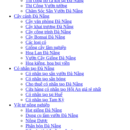
Thi công hồ cá koi tại Đà Nẵng
Thi Công Vườn tường
Chăm Sóc Sân Vườn Đà Nẵng
Cây cảnh Đà Nẵng
Cây văn phòng Đà Nẵng
Cây khai trương Đà Nẵng
Cây công trình Đà Nẵng
Cây Bonsai Đà Nẵng
Các loại cỏ
Giống cây lâm nghiệp
Hoa Lan Đà Nẵng
Vườn Cây Giống Đà Nẵng
Hoa kiểng, hoa bụi viền
Cỏ nhân tạo Đà Nẵng
Cỏ nhân tạo sân vườn Đà Nẵng
Cỏ nhân tạo sân bóng
Cho thuê cỏ nhân tạo Đà Nẵng
Cửa hàng cỏ nhân tạo Hội An giá rẻ nhất
Cỏ nhân tạo tại Huế
Cỏ nhân tạo Tam Kỳ
Vật tư nông nghiệp
Hạt giống Đà Nẵng
Dụng cụ làm vườn Đà Nẵng
Nông Dược
Phân bón Đà Nẵng