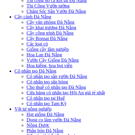
Thi công hồ cá koi tại Đà Nẵng
Thi Công Vườn tường
Chăm Sóc Sân Vườn Đà Nẵng
Cây cảnh Đà Nẵng
Cây văn phòng Đà Nẵng
Cây khai trương Đà Nẵng
Cây công trình Đà Nẵng
Cây Bonsai Đà Nẵng
Các loại cỏ
Giống cây lâm nghiệp
Hoa Lan Đà Nẵng
Vườn Cây Giống Đà Nẵng
Hoa kiểng, hoa bụi viền
Cỏ nhân tạo Đà Nẵng
Cỏ nhân tạo sân vườn Đà Nẵng
Cỏ nhân tạo sân bóng
Cho thuê cỏ nhân tạo Đà Nẵng
Cửa hàng cỏ nhân tạo Hội An giá rẻ nhất
Cỏ nhân tạo tại Huế
Cỏ nhân tạo Tam Kỳ
Vật tư nông nghiệp
Hạt giống Đà Nẵng
Dụng cụ làm vườn Đà Nẵng
Nông Dược
Phân bón Đà Nẵng