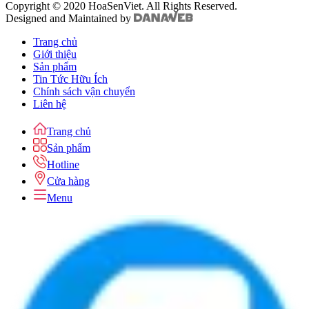
Copyright © 2020 HoaSenViet. All Rights Reserved.
Designed and Maintained by
Trang chủ
Giới thiệu
Sản phẩm
Tin Tức Hữu Ích
Chính sách vận chuyển
Liên hệ
Trang chủ
Sản phẩm
Hotline
Cửa hàng
Menu