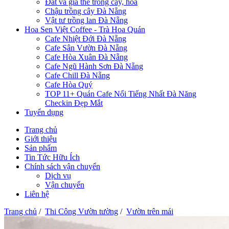
Đất và giá thể trồng cây, hoa
Chậu trồng cây Đà Nẵng
Vật tư trồng lan Đà Nẵng
Hoa Sen Việt Coffee - Trà Hoa Quán
Cafe Nhiệt Đới Đà Nẵng
Cafe Sân Vườn Đà Nẵng
Cafe Hòa Xuân Đà Nẵng
Cafe Ngũ Hành Sơn Đà Nẵng
Cafe Chill Đà Nẵng
Cafe Hòa Quý
TOP 11+ Quán Cafe Nổi Tiếng Nhất Đà Năng
Checkin Đẹp Mắt
Tuyển dụng
Trang chủ
Giới thiệu
Sản phẩm
Tin Tức Hữu Ích
Chính sách vận chuyển
Dịch vụ
Vận chuyển
Liên hệ
Trang chủ
/
Thi Công Vườn tường
/
Vườn trên mái