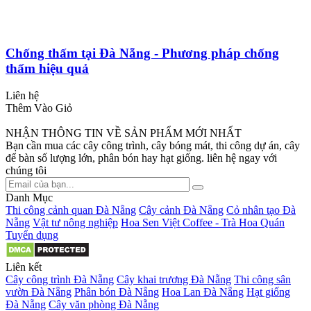
Chống thấm tại Đà Nẵng - Phương pháp chống
thấm hiệu quả
Liên hệ
Thêm Vào Giỏ
NHẬN THÔNG TIN VỀ SẢN PHẨM MỚI NHẤT
Bạn cần mua các cây công trình, cây bóng mát, thi công dự án, cây
để bàn số lượng lớn, phân bón hay hạt giống. liên hệ ngay với
chúng tôi
Danh Mục
Thi công cảnh quan Đà Nẵng
Cây cảnh Đà Nẵng
Cỏ nhân tạo Đà
Nẵng
Vật tư nông nghiệp
Hoa Sen Việt Coffee - Trà Hoa Quán
Tuyển dụng
Liên kết
Cây công trình Đà Nẵng
Cây khai trương Đà Nẵng
Thi công sân
vườn Đà Nẵng
Phân bón Đà Nẵng
Hoa Lan Đà Nẵng
Hạt giống
Đà Nẵng
Cây văn phòng Đà Nẵng