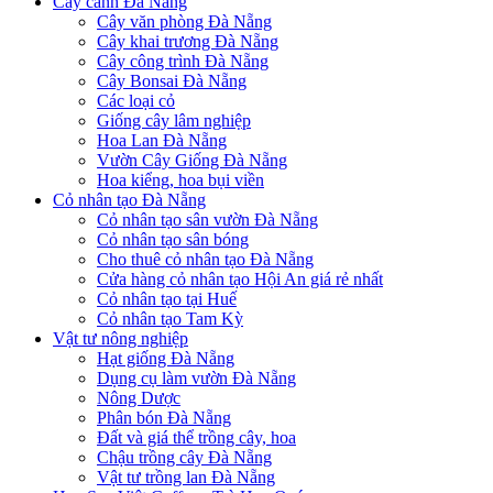
Cây cảnh Đà Nẵng
Cây văn phòng Đà Nẵng
Cây khai trương Đà Nẵng
Cây công trình Đà Nẵng
Cây Bonsai Đà Nẵng
Các loại cỏ
Giống cây lâm nghiệp
Hoa Lan Đà Nẵng
Vườn Cây Giống Đà Nẵng
Hoa kiểng, hoa bụi viền
Cỏ nhân tạo Đà Nẵng
Cỏ nhân tạo sân vườn Đà Nẵng
Cỏ nhân tạo sân bóng
Cho thuê cỏ nhân tạo Đà Nẵng
Cửa hàng cỏ nhân tạo Hội An giá rẻ nhất
Cỏ nhân tạo tại Huế
Cỏ nhân tạo Tam Kỳ
Vật tư nông nghiệp
Hạt giống Đà Nẵng
Dụng cụ làm vườn Đà Nẵng
Nông Dược
Phân bón Đà Nẵng
Đất và giá thể trồng cây, hoa
Chậu trồng cây Đà Nẵng
Vật tư trồng lan Đà Nẵng