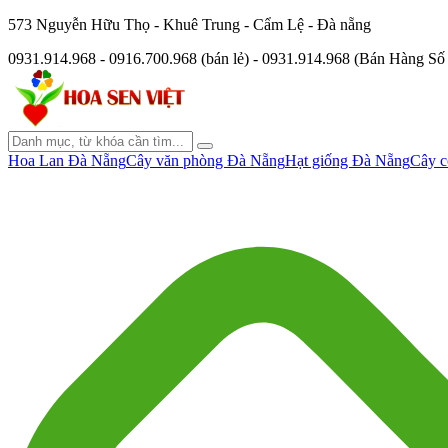
573 Nguyễn Hữu Thọ - Khuê Trung - Cẩm Lệ - Đà nẵng
0931.914.968 - 0916.700.968 (bán lẻ) - 0931.914.968 (Bán Hàng S
Hoa Lan Đà Nẵng
Cây văn phòng Đà Nẵng
Hạt giống Đà Nẵng
Cây c