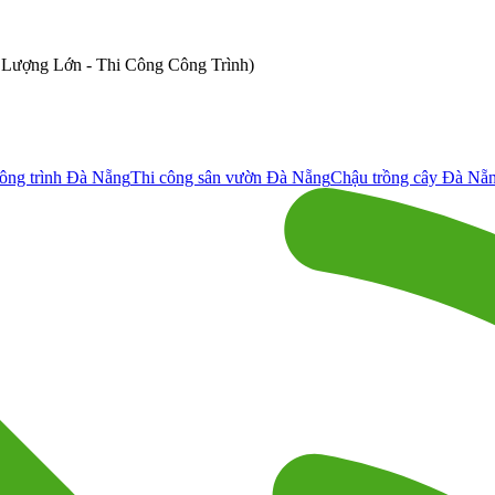
ố Lượng Lớn - Thi Công Công Trình)
ông trình Đà Nẵng
Thi công sân vườn Đà Nẵng
Chậu trồng cây Đà Nẵ