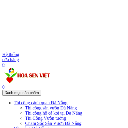
Hệ thống
cửa hàng
0
0
Danh mục sản phẩm
Thi công cảnh quan Đà Nẵng
Thi công sân vườn Đà Nẵng
Thi công hồ cá koi tại Đà Nẵng
Thi Công Vườn tường
Chăm Sóc Sân Vườn Đà Nẵng