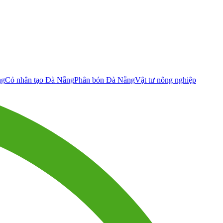
ng
Cỏ nhân tạo Đà Nẵng
Phân bón Đà Nẵng
Vật tư nông nghiệp