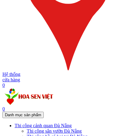
Hệ thống
cửa hàng
0
0
Danh mục sản phẩm
Thi công cảnh quan Đà Nẵng
Thi công sân vườn Đà Nẵng