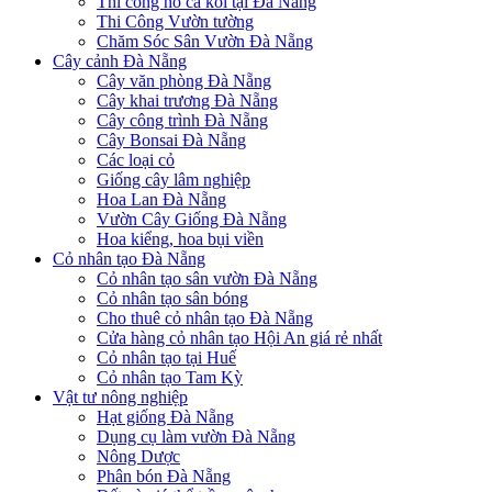
Thi công hồ cá koi tại Đà Nẵng
Thi Công Vườn tường
Chăm Sóc Sân Vườn Đà Nẵng
Cây cảnh Đà Nẵng
Cây văn phòng Đà Nẵng
Cây khai trương Đà Nẵng
Cây công trình Đà Nẵng
Cây Bonsai Đà Nẵng
Các loại cỏ
Giống cây lâm nghiệp
Hoa Lan Đà Nẵng
Vườn Cây Giống Đà Nẵng
Hoa kiểng, hoa bụi viền
Cỏ nhân tạo Đà Nẵng
Cỏ nhân tạo sân vườn Đà Nẵng
Cỏ nhân tạo sân bóng
Cho thuê cỏ nhân tạo Đà Nẵng
Cửa hàng cỏ nhân tạo Hội An giá rẻ nhất
Cỏ nhân tạo tại Huế
Cỏ nhân tạo Tam Kỳ
Vật tư nông nghiệp
Hạt giống Đà Nẵng
Dụng cụ làm vườn Đà Nẵng
Nông Dược
Phân bón Đà Nẵng