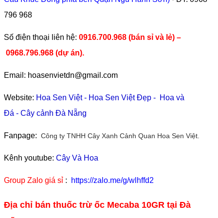
796 968
​Số điện thoại liên hệ:
0916.700.968 (bán sỉ và lẻ) –
0968.796.968
(
dự án).
Email: hoasenvietdn@gmail.com
Website:
Hoa Sen Việt
-
Hoa Sen Việt Đẹp
-
Hoa và
Đá
-
Cây cảnh Đà Nẵng
Fanpage:
Công ty TNHH Cây Xanh Cảnh Quan Hoa Sen Việt.
Kênh youtube:
Cây Và Hoa
Group Zalo giá sỉ
:
https://zalo.me/g/wlhffd2
Địa chỉ bán thuốc trừ ốc Mecaba 10GR tại Đà