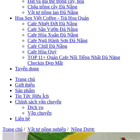
Đất và giá thể trồng cây, hoa
Chậu trồng cây Đà Nẵng
Vật tư trồng lan Đà Nẵng
Hoa Sen Việt Coffee - Trà Hoa Quán
Cafe Nhiệt Đới Đà Nẵng
Cafe Sân Vườn Đà Nẵng
Cafe Hòa Xuân Đà Nẵng
Cafe Ngũ Hành Sơn Đà Nẵng
Cafe Chill Đà Nẵng
Cafe Hòa Quý
TOP 11+ Quán Cafe Nổi Tiếng Nhất Đà Năng
Checkin Đẹp Mắt
Tuyển dụng
Trang chủ
Giới thiệu
Sản phẩm
Tin Tức Hữu Ích
Chính sách vận chuyển
Dịch vụ
Vận chuyển
Liên hệ
Trang chủ
/
Vật tư nông nghiệp
/
Nông Dược