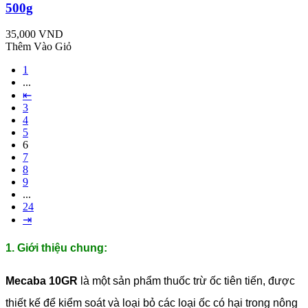
500g
35,000 VND
Thêm Vào Giỏ
1
...
⇤
3
4
5
6
7
8
9
...
24
⇥
1. Giới thiệu chung:
Mecaba 10GR
là một sản phẩm thuốc trừ ốc tiên tiến, được
thiết kế để kiểm soát và loại bỏ các loại ốc có hại trong nông