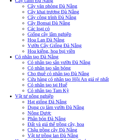
Cây cảnh Đà Nẵng
Cây văn phòng Đà Nẵng
Cây khai trương Đà Nẵng
Cây công trình Đà Nẵng
Cây Bonsai Đà Nẵng
Các loại cỏ
Giống cây lâm nghiệp
Hoa Lan Đà Nẵng
Vườn Cây Giống Đà Nẵng
Hoa kiểng, hoa bụi viền
Cỏ nhân tạo Đà Nẵng
Cỏ nhân tạo sân vườn Đà Nẵng
Cỏ nhân tạo sân bóng
Cho thuê cỏ nhân tạo Đà Nẵng
Cửa hàng cỏ nhân tạo Hội An giá rẻ nhất
Cỏ nhân tạo tại Huế
Cỏ nhân tạo Tam Kỳ
Vật tư nông nghiệp
Hạt giống Đà Nẵng
Dụng cụ làm vườn Đà Nẵng
Nông Dược
Phân bón Đà Nẵng
Đất và giá thể trồng cây, hoa
Chậu trồng cây Đà Nẵng
Vật tư trồng lan Đà Nẵng