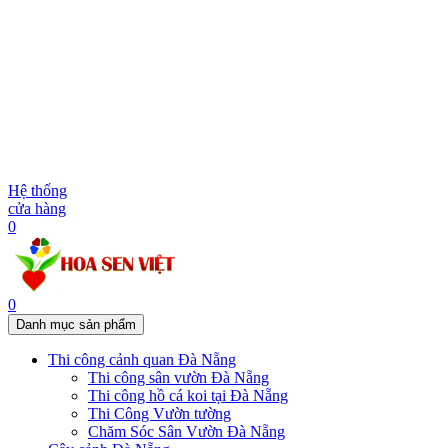
Hệ thống
cửa hàng
0
0
Danh mục sản phẩm
Thi công cảnh quan Đà Nẵng
Thi công sân vườn Đà Nẵng
Thi công hồ cá koi tại Đà Nẵng
Thi Công Vườn tường
Chăm Sóc Sân Vườn Đà Nẵng