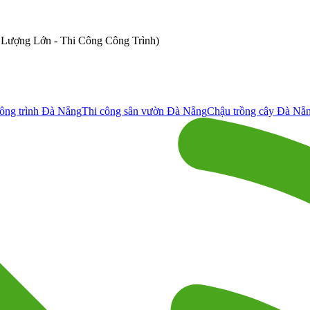
ố Lượng Lớn - Thi Công Công Trình)
ông trình Đà Nẵng
Thi công sân vườn Đà Nẵng
Chậu trồng cây Đà Nẵ