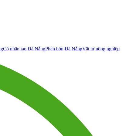
ng
Cỏ nhân tạo Đà Nẵng
Phân bón Đà Nẵng
Vật tư nông nghiệp