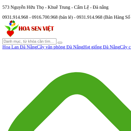
573 Nguyễn Hữu Thọ - Khuê Trung - Cẩm Lệ - Đà nẵng
0931.914.968 - 0916.700.968 (bán lẻ) - 0931.914.968 (Bán Hàng S
Hoa Lan Đà Nẵng
Cây văn phòng Đà Nẵng
Hạt giống Đà Nẵng
Cây c