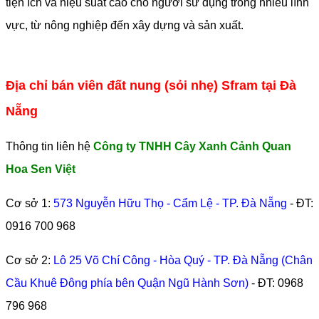
tiện ích và hiệu suất cao cho người sử dụng trong nhiều lĩnh
vực, từ nông nghiệp đến xây dựng và sản xuất.
Địa chỉ bán viên đất nung (sỏi nhẹ) Sfram tại Đà
Nẵng
Thông tin liên hệ
Công ty TNHH Cây Xanh Cảnh Quan
Hoa Sen Việt
Cơ sở 1:
573 Nguyễn Hữu Thọ - Cẩm Lệ - TP. Đà Nẵng
- ĐT:
0916 700 968
Cơ sở 2:
Lô 25 Võ Chí Công - Hòa Quý - TP. Đà Nẵng (Chân
Cầu Khuê Đông phía bên Quận Ngũ Hành Sơn)
- ĐT:
0968
796 968