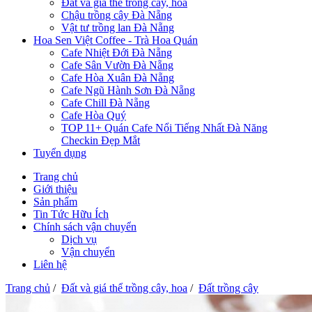
Đất và giá thể trồng cây, hoa
Chậu trồng cây Đà Nẵng
Vật tư trồng lan Đà Nẵng
Hoa Sen Việt Coffee - Trà Hoa Quán
Cafe Nhiệt Đới Đà Nẵng
Cafe Sân Vườn Đà Nẵng
Cafe Hòa Xuân Đà Nẵng
Cafe Ngũ Hành Sơn Đà Nẵng
Cafe Chill Đà Nẵng
Cafe Hòa Quý
TOP 11+ Quán Cafe Nổi Tiếng Nhất Đà Năng
Checkin Đẹp Mắt
Tuyển dụng
Trang chủ
Giới thiệu
Sản phẩm
Tin Tức Hữu Ích
Chính sách vận chuyển
Dịch vụ
Vận chuyển
Liên hệ
Trang chủ
/
Đất và giá thể trồng cây, hoa
/
Đất trồng cây