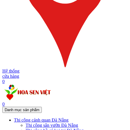
Hệ thống
cửa hàng
0
0
Danh mục sản phẩm
Thi công cảnh quan Đà Nẵng
Thi công sân vườn Đà Nẵng