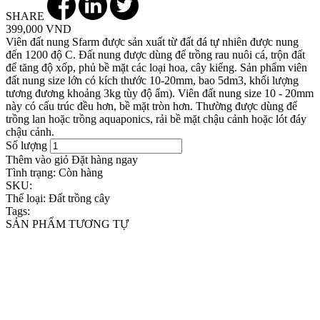
SHARE
399,000 VND
Viên đất nung Sfarm được sản xuất từ đất đá tự nhiên được nung
đến 1200 độ C. Đất nung được dùng để trồng rau nuôi cá, trộn đất
để tăng độ xốp, phủ bề mặt các loại hoa, cây kiểng. Sản phẩm viên
đất nung size lớn có kích thước 10-20mm, bao 5dm3, khối lượng
tương đương khoảng 3kg tùy độ ẩm). Viên đất nung size 10 - 20mm
này có cấu trúc đều hơn, bề mặt tròn hơn. Thường được dùng để
trồng lan hoặc trồng aquaponics, rải bề mặt chậu cảnh hoặc lót đáy
chậu cảnh.
Số lượng
Thêm vào giỏ
Đặt hàng ngay
Tình trạng:
Còn hàng
SKU:
Thể loại:
Đất trồng cây
Tags:
SẢN PHẨM TƯƠNG TỰ