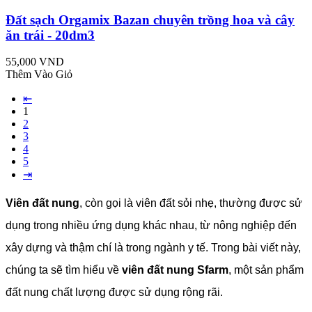
Đất sạch Orgamix Bazan chuyên trồng hoa và cây
ăn trái - 20dm3
55,000 VND
Thêm Vào Giỏ
⇤
1
2
3
4
5
⇥
Viên đất nung
, còn gọi là viên đất sỏi nhẹ, thường được sử
dụng trong nhiều ứng dụng khác nhau, từ nông nghiệp đến
xây dựng và thậm chí là trong ngành y tế. Trong bài viết này,
chúng ta sẽ tìm hiểu về
viên đất nung Sfarm
, một sản phẩm
đất nung chất lượng được sử dụng rộng rãi.