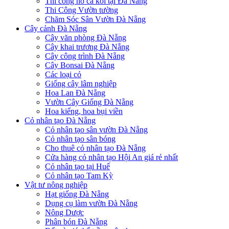
Thi công hồ cá koi tại Đà Nẵng
Thi Công Vườn tường
Chăm Sóc Sân Vườn Đà Nẵng
Cây cảnh Đà Nẵng
Cây văn phòng Đà Nẵng
Cây khai trương Đà Nẵng
Cây công trình Đà Nẵng
Cây Bonsai Đà Nẵng
Các loại cỏ
Giống cây lâm nghiệp
Hoa Lan Đà Nẵng
Vườn Cây Giống Đà Nẵng
Hoa kiểng, hoa bụi viền
Cỏ nhân tạo Đà Nẵng
Cỏ nhân tạo sân vườn Đà Nẵng
Cỏ nhân tạo sân bóng
Cho thuê cỏ nhân tạo Đà Nẵng
Cửa hàng cỏ nhân tạo Hội An giá rẻ nhất
Cỏ nhân tạo tại Huế
Cỏ nhân tạo Tam Kỳ
Vật tư nông nghiệp
Hạt giống Đà Nẵng
Dụng cụ làm vườn Đà Nẵng
Nông Dược
Phân bón Đà Nẵng