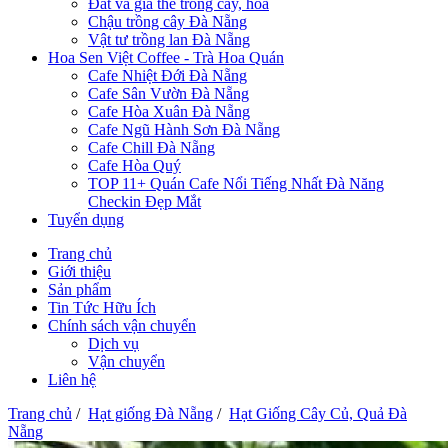
Đất và giá thể trồng cây, hoa
Chậu trồng cây Đà Nẵng
Vật tư trồng lan Đà Nẵng
Hoa Sen Việt Coffee - Trà Hoa Quán
Cafe Nhiệt Đới Đà Nẵng
Cafe Sân Vườn Đà Nẵng
Cafe Hòa Xuân Đà Nẵng
Cafe Ngũ Hành Sơn Đà Nẵng
Cafe Chill Đà Nẵng
Cafe Hòa Quý
TOP 11+ Quán Cafe Nổi Tiếng Nhất Đà Năng
Checkin Đẹp Mắt
Tuyển dụng
Trang chủ
Giới thiệu
Sản phẩm
Tin Tức Hữu Ích
Chính sách vận chuyển
Dịch vụ
Vận chuyển
Liên hệ
Trang chủ
/
Hạt giống Đà Nẵng
/
Hạt Giống Cây Củ, Quả Đà
Nẵng