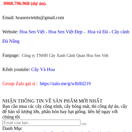
0968.796.968
(
dự án).
Email: hoasenvietdn@gmail.com
Website:
Hoa Sen Việt
-
Hoa Sen Việt Đẹp
-
Hoa và Đá
-
Cây cảnh
Đà Nẵng
Fanpage:
Công ty TNHH Cây Xanh Cảnh Quan Hoa Sen Việt.
Kênh youtube:
Cây Và Hoa
Group Zalo giá sỉ
:
https://zalo.me/g/wlhffd219
NHẬN THÔNG TIN VỀ SẢN PHẨM MỚI NHẤT
Bạn cần mua các cây công trình, cây bóng mát, thi công dự án, cây
để bàn số lượng lớn, phân bón hay hạt giống. liên hệ ngay với
chúng tôi
Danh Mục