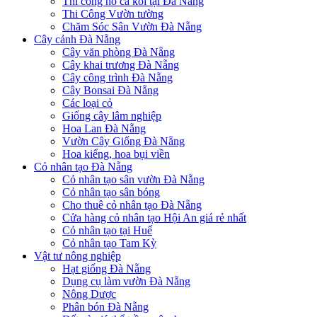
Thi công hồ cá koi tại Đà Nẵng
Thi Công Vườn tường
Chăm Sóc Sân Vườn Đà Nẵng
Cây cảnh Đà Nẵng
Cây văn phòng Đà Nẵng
Cây khai trương Đà Nẵng
Cây công trình Đà Nẵng
Cây Bonsai Đà Nẵng
Các loại cỏ
Giống cây lâm nghiệp
Hoa Lan Đà Nẵng
Vườn Cây Giống Đà Nẵng
Hoa kiểng, hoa bụi viền
Cỏ nhân tạo Đà Nẵng
Cỏ nhân tạo sân vườn Đà Nẵng
Cỏ nhân tạo sân bóng
Cho thuê cỏ nhân tạo Đà Nẵng
Cửa hàng cỏ nhân tạo Hội An giá rẻ nhất
Cỏ nhân tạo tại Huế
Cỏ nhân tạo Tam Kỳ
Vật tư nông nghiệp
Hạt giống Đà Nẵng
Dụng cụ làm vườn Đà Nẵng
Nông Dược
Phân bón Đà Nẵng