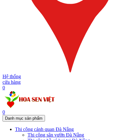
Hệ thống
cửa hàng
0
0
Danh mục sản phẩm
Thi công cảnh quan Đà Nẵng
Thi công sân vườn Đà Nẵng