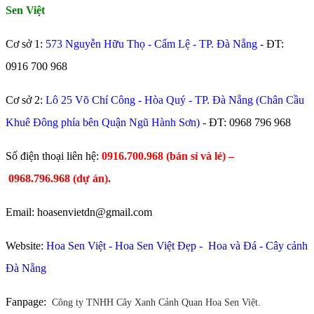
Sen Việt
Cơ sở 1:
573 Nguyễn Hữu Thọ - Cẩm Lệ - TP. Đà Nẵng
- ĐT:
0916 700 968
Cơ sở 2:
Lô 25 Võ Chí Công - Hòa Quý - TP. Đà Nẵng (Chân Cầu
Khuê Đông phía bên Quận Ngũ Hành Sơn)
- ĐT:
0968 796 968
​Số điện thoại liên hệ:
0916.700.968 (bán sỉ và lẻ) –
0968.796.968
(
dự án).
Email: hoasenvietdn@gmail.com
Website:
Hoa Sen Việt
-
Hoa Sen Việt Đẹp
-
Hoa và Đá
-
Cây cảnh
Đà Nẵng
Fanpage:
Công ty TNHH Cây Xanh Cảnh Quan Hoa Sen Việt.