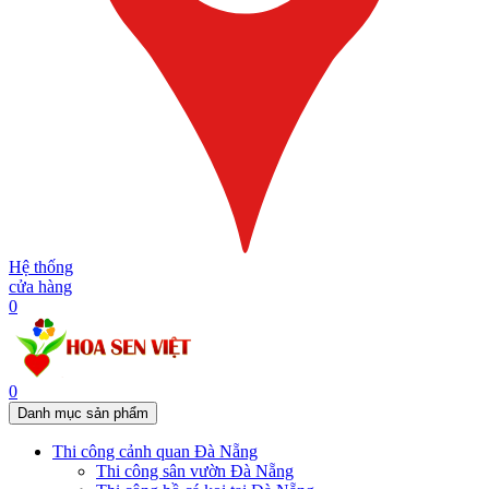
Hệ thống
cửa hàng
0
0
Danh mục sản phẩm
Thi công cảnh quan Đà Nẵng
Thi công sân vườn Đà Nẵng