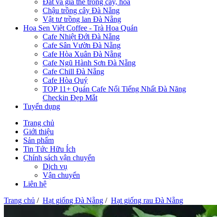
Đất và giá thể trồng cây, hoa
Chậu trồng cây Đà Nẵng
Vật tư trồng lan Đà Nẵng
Hoa Sen Việt Coffee - Trà Hoa Quán
Cafe Nhiệt Đới Đà Nẵng
Cafe Sân Vườn Đà Nẵng
Cafe Hòa Xuân Đà Nẵng
Cafe Ngũ Hành Sơn Đà Nẵng
Cafe Chill Đà Nẵng
Cafe Hòa Quý
TOP 11+ Quán Cafe Nổi Tiếng Nhất Đà Năng
Checkin Đẹp Mắt
Tuyển dụng
Trang chủ
Giới thiệu
Sản phẩm
Tin Tức Hữu Ích
Chính sách vận chuyển
Dịch vụ
Vận chuyển
Liên hệ
Trang chủ
/
Hạt giống Đà Nẵng
/
Hạt giống rau Đà Nẵng