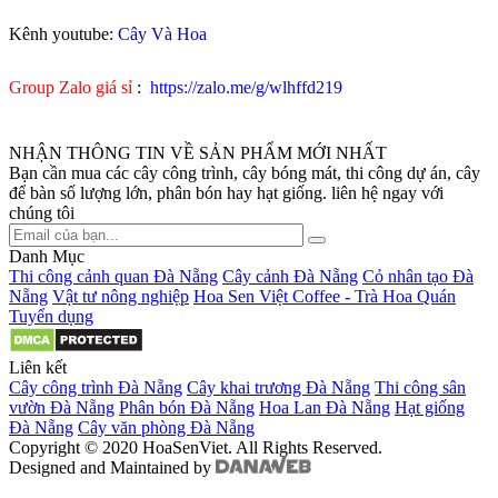
Kênh youtube:
Cây Và Hoa
Group Zalo giá sỉ
:
https://zalo.me/g/wlhffd219
NHẬN THÔNG TIN VỀ SẢN PHẨM MỚI NHẤT
Bạn cần mua các cây công trình, cây bóng mát, thi công dự án, cây
để bàn số lượng lớn, phân bón hay hạt giống. liên hệ ngay với
chúng tôi
Danh Mục
Thi công cảnh quan Đà Nẵng
Cây cảnh Đà Nẵng
Cỏ nhân tạo Đà
Nẵng
Vật tư nông nghiệp
Hoa Sen Việt Coffee - Trà Hoa Quán
Tuyển dụng
Liên kết
Cây công trình Đà Nẵng
Cây khai trương Đà Nẵng
Thi công sân
vườn Đà Nẵng
Phân bón Đà Nẵng
Hoa Lan Đà Nẵng
Hạt giống
Đà Nẵng
Cây văn phòng Đà Nẵng
Copyright © 2020 HoaSenViet. All Rights Reserved.
Designed and Maintained by