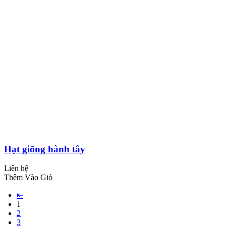
Hạt giống hành tây
Liên hệ
Thêm Vào Giỏ
⇤
1
2
3