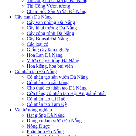
Thi công hồ cá koi tại Đà Nẵng
Thi Công Vườn tường
Chăm Sóc Sân Vườn Đà Nẵng
Cây cảnh Đà Nẵng
Cây văn phòng Đà Nẵng
Cây khai trương Đà Nẵng
Cây công trình Đà Nẵng
Cây Bonsai Đà Nẵng
Các loại cỏ
Giống cây lâm nghiệp
Hoa Lan Đà Nẵng
Vườn Cây Giống Đà Nẵng
Hoa kiểng, hoa bụi viền
Cỏ nhân tạo Đà Nẵng
Cỏ nhân tạo sân vườn Đà Nẵng
Cỏ nhân tạo sân bóng
Cho thuê cỏ nhân tạo Đà Nẵng
Cửa hàng cỏ nhân tạo Hội An giá rẻ nhất
Cỏ nhân tạo tại Huế
Cỏ nhân tạo Tam Kỳ
Vật tư nông nghiệp
Hạt giống Đà Nẵng
Dụng cụ làm vườn Đà Nẵng
Nông Dược
Phân bón Đà Nẵng