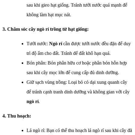
sau khi gieo hạt giống. Tránh tưới nước quá mạnh để
không làm hạt mục nát.
3. Chăm sóc cây ngò rí trồng từ hạt giống:
Tưới nước:
Ngò rí
cần được tưới nước đều đặn để duy
trì độ ẩm cho đất. Tránh để đất khô hạn quá.
Bón phân: Bón phân hữu cơ hoặc phân bón hỗn hợp
sau khi cây mọc lớn để cung cấp đủ dinh dưỡng.
Giữ sạch vùng trồng: Loại bỏ cỏ dại xung quanh cây
để tránh cạnh tranh dinh dưỡng và không gian với cây
ngò rí
.
4. Thu hoạch:
Lá ngò rí: Bạn có thể thu hoạch lá ngò rí sau khi cây đã