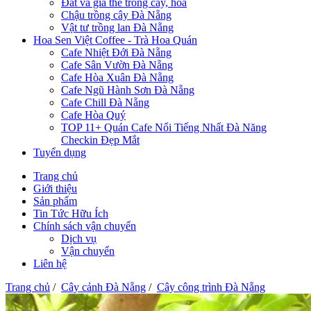
Đất và giá thể trồng cây, hoa
Chậu trồng cây Đà Nẵng
Vật tư trồng lan Đà Nẵng
Hoa Sen Việt Coffee - Trà Hoa Quán
Cafe Nhiệt Đới Đà Nẵng
Cafe Sân Vườn Đà Nẵng
Cafe Hòa Xuân Đà Nẵng
Cafe Ngũ Hành Sơn Đà Nẵng
Cafe Chill Đà Nẵng
Cafe Hòa Quý
TOP 11+ Quán Cafe Nổi Tiếng Nhất Đà Năng
Checkin Đẹp Mắt
Tuyển dụng
Trang chủ
Giới thiệu
Sản phẩm
Tin Tức Hữu Ích
Chính sách vận chuyển
Dịch vụ
Vận chuyển
Liên hệ
Trang chủ
/
Cây cảnh Đà Nẵng
/
Cây công trình Đà Nẵng