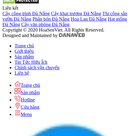
Liên kết
Cây công trình Đà Nẵng
Cây khai trương Đà Nẵng
Thi công sân
vườn Đà Nẵng
Phân bón Đà Nẵng
Hoa Lan Đà Nẵng
Hạt giống
Đà Nẵng
Cây văn phòng Đà Nẵng
Copyright © 2020 HoaSenViet. All Rights Reserved.
Designed and Maintained by
Trang chủ
Giới thiệu
Sản phẩm
Tin Tức Hữu Ích
Chính sách vận chuyển
Liên hệ
Trang chủ
Sản phẩm
Hotline
Cửa hàng
Menu