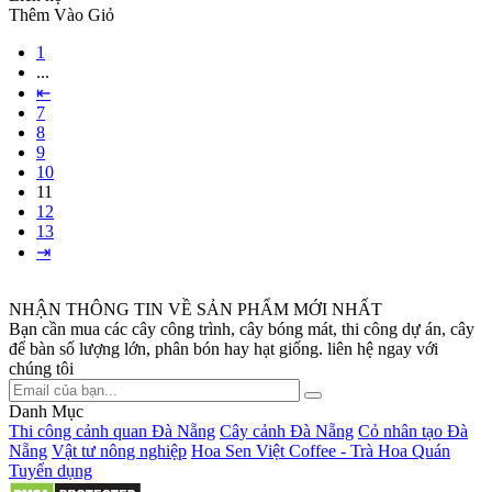
Thêm Vào Giỏ
1
...
⇤
7
8
9
10
11
12
13
⇥
NHẬN THÔNG TIN VỀ SẢN PHẨM MỚI NHẤT
Bạn cần mua các cây công trình, cây bóng mát, thi công dự án, cây
để bàn số lượng lớn, phân bón hay hạt giống. liên hệ ngay với
chúng tôi
Danh Mục
Thi công cảnh quan Đà Nẵng
Cây cảnh Đà Nẵng
Cỏ nhân tạo Đà
Nẵng
Vật tư nông nghiệp
Hoa Sen Việt Coffee - Trà Hoa Quán
Tuyển dụng