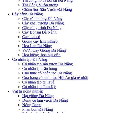
Thi công hồ cá koi tại Đà Nẵng
Thi Công Vườn tường
Chăm Sóc Sân Vườn Đà Nẵng
Cây cảnh Đà Nẵng
Cây văn phòng Đà Nẵng
Cây khai trương Đà Nẵng
Cây công trình Đà Nẵng
Cây Bonsai Đà Nẵng
Các loại cỏ
Giống cây lâm nghiệp
Hoa Lan Đà Nẵng
Vườn Cây Giống Đà Nẵng
Hoa kiểng, hoa bụi viền
Cỏ nhân tạo Đà Nẵng
Cỏ nhân tạo sân vườn Đà Nẵng
Cỏ nhân tạo sân bóng
Cho thuê cỏ nhân tạo Đà Nẵng
Cửa hàng cỏ nhân tạo Hội An giá rẻ nhất
Cỏ nhân tạo tại Huế
Cỏ nhân tạo Tam Kỳ
Vật tư nông nghiệp
Hạt giống Đà Nẵng
Dụng cụ làm vườn Đà Nẵng
Nông Dược
Phân bón Đà Nẵng