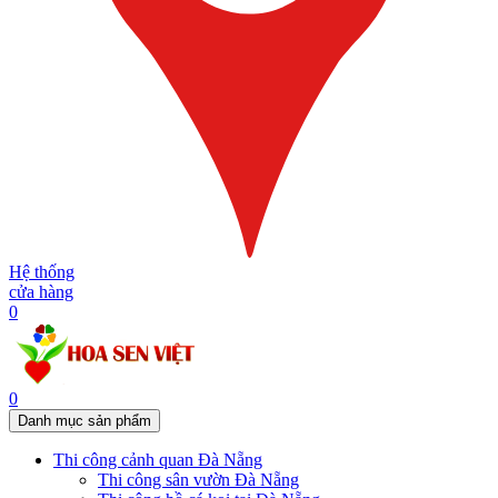
Hệ thống
cửa hàng
0
0
Danh mục sản phẩm
Thi công cảnh quan Đà Nẵng
Thi công sân vườn Đà Nẵng