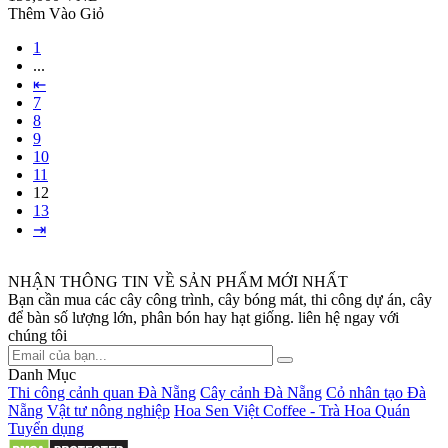
Thêm Vào Giỏ
1
...
⇤
7
8
9
10
11
12
13
⇥
NHẬN THÔNG TIN VỀ SẢN PHẨM MỚI NHẤT
Bạn cần mua các cây công trình, cây bóng mát, thi công dự án, cây
để bàn số lượng lớn, phân bón hay hạt giống. liên hệ ngay với
chúng tôi
Danh Mục
Thi công cảnh quan Đà Nẵng
Cây cảnh Đà Nẵng
Cỏ nhân tạo Đà
Nẵng
Vật tư nông nghiệp
Hoa Sen Việt Coffee - Trà Hoa Quán
Tuyển dụng