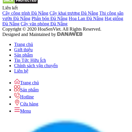
Liên kết
Cây công trình Đà Nẵng
Cây khai trương Đà Nẵng
Thi công sân
vườn Đà Nẵng
Phân bón Đà Nẵng
Hoa Lan Đà Nẵng
Hạt giống
Đà Nẵng
Cây văn phòng Đà Nẵng
Copyright © 2020 HoaSenViet. All Rights Reserved.
Designed and Maintained by
Trang chủ
Giới thiệu
Sản phẩm
Tin Tức Hữu Ích
Chính sách vận chuyển
Liên hệ
Trang chủ
Sản phẩm
Hotline
Cửa hàng
Menu