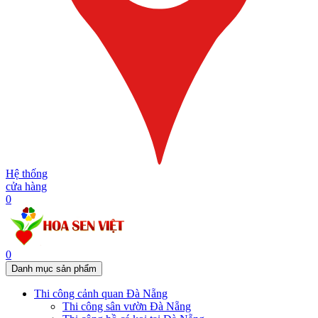
Hệ thống
cửa hàng
0
0
Danh mục sản phẩm
Thi công cảnh quan Đà Nẵng
Thi công sân vườn Đà Nẵng