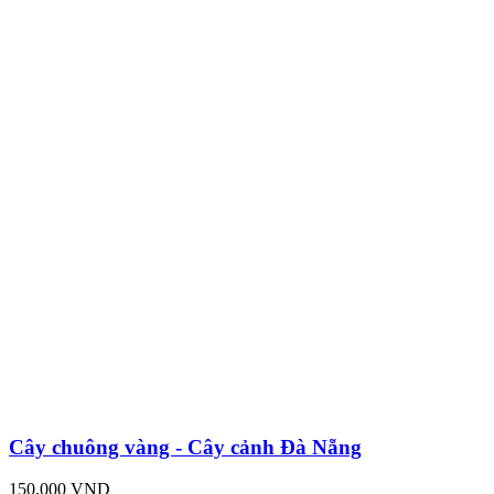
Cây chuông vàng - Cây cảnh Đà Nẵng
150,000 VND