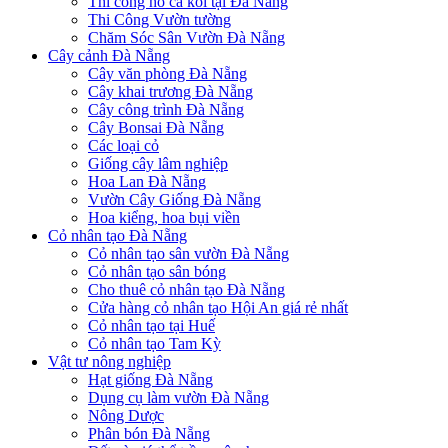
Thi công hồ cá koi tại Đà Nẵng
Thi Công Vườn tường
Chăm Sóc Sân Vườn Đà Nẵng
Cây cảnh Đà Nẵng
Cây văn phòng Đà Nẵng
Cây khai trương Đà Nẵng
Cây công trình Đà Nẵng
Cây Bonsai Đà Nẵng
Các loại cỏ
Giống cây lâm nghiệp
Hoa Lan Đà Nẵng
Vườn Cây Giống Đà Nẵng
Hoa kiểng, hoa bụi viền
Cỏ nhân tạo Đà Nẵng
Cỏ nhân tạo sân vườn Đà Nẵng
Cỏ nhân tạo sân bóng
Cho thuê cỏ nhân tạo Đà Nẵng
Cửa hàng cỏ nhân tạo Hội An giá rẻ nhất
Cỏ nhân tạo tại Huế
Cỏ nhân tạo Tam Kỳ
Vật tư nông nghiệp
Hạt giống Đà Nẵng
Dụng cụ làm vườn Đà Nẵng
Nông Dược
Phân bón Đà Nẵng