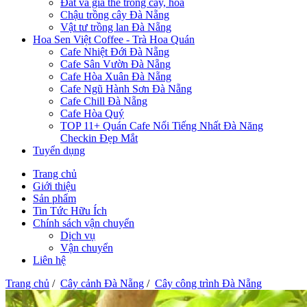
Đất và giá thể trồng cây, hoa
Chậu trồng cây Đà Nẵng
Vật tư trồng lan Đà Nẵng
Hoa Sen Việt Coffee - Trà Hoa Quán
Cafe Nhiệt Đới Đà Nẵng
Cafe Sân Vườn Đà Nẵng
Cafe Hòa Xuân Đà Nẵng
Cafe Ngũ Hành Sơn Đà Nẵng
Cafe Chill Đà Nẵng
Cafe Hòa Quý
TOP 11+ Quán Cafe Nổi Tiếng Nhất Đà Năng
Checkin Đẹp Mắt
Tuyển dụng
Trang chủ
Giới thiệu
Sản phẩm
Tin Tức Hữu Ích
Chính sách vận chuyển
Dịch vụ
Vận chuyển
Liên hệ
Trang chủ
/
Cây cảnh Đà Nẵng
/
Cây công trình Đà Nẵng