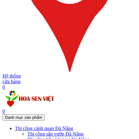
Hệ thống
cửa hàng
0
0
Danh mục sản phẩm
Thi công cảnh quan Đà Nẵng
Thi công sân vườn Đà Nẵng