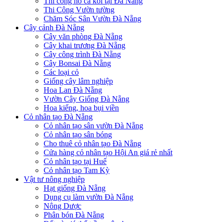
Thi công hồ cá koi tại Đà Nẵng
Thi Công Vườn tường
Chăm Sóc Sân Vườn Đà Nẵng
Cây cảnh Đà Nẵng
Cây văn phòng Đà Nẵng
Cây khai trương Đà Nẵng
Cây công trình Đà Nẵng
Cây Bonsai Đà Nẵng
Các loại cỏ
Giống cây lâm nghiệp
Hoa Lan Đà Nẵng
Vườn Cây Giống Đà Nẵng
Hoa kiểng, hoa bụi viền
Cỏ nhân tạo Đà Nẵng
Cỏ nhân tạo sân vườn Đà Nẵng
Cỏ nhân tạo sân bóng
Cho thuê cỏ nhân tạo Đà Nẵng
Cửa hàng cỏ nhân tạo Hội An giá rẻ nhất
Cỏ nhân tạo tại Huế
Cỏ nhân tạo Tam Kỳ
Vật tư nông nghiệp
Hạt giống Đà Nẵng
Dụng cụ làm vườn Đà Nẵng
Nông Dược
Phân bón Đà Nẵng