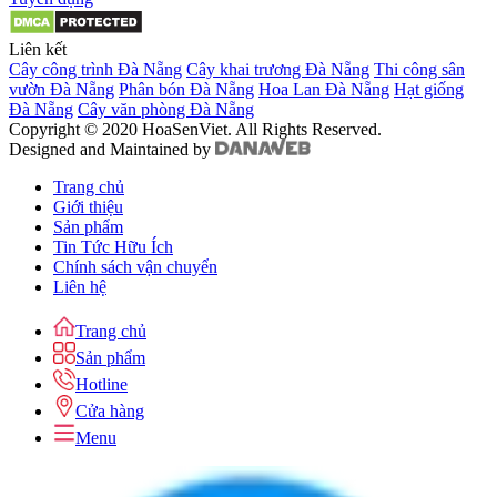
Liên kết
Cây công trình Đà Nẵng
Cây khai trương Đà Nẵng
Thi công sân
vườn Đà Nẵng
Phân bón Đà Nẵng
Hoa Lan Đà Nẵng
Hạt giống
Đà Nẵng
Cây văn phòng Đà Nẵng
Copyright © 2020 HoaSenViet. All Rights Reserved.
Designed and Maintained by
Trang chủ
Giới thiệu
Sản phẩm
Tin Tức Hữu Ích
Chính sách vận chuyển
Liên hệ
Trang chủ
Sản phẩm
Hotline
Cửa hàng
Menu