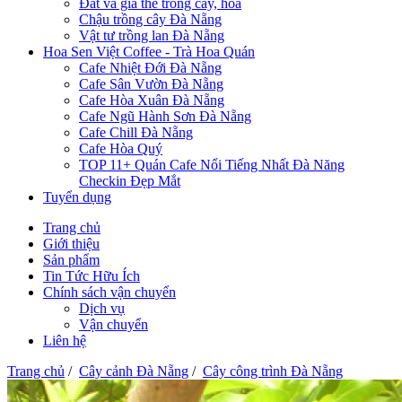
Đất và giá thể trồng cây, hoa
Chậu trồng cây Đà Nẵng
Vật tư trồng lan Đà Nẵng
Hoa Sen Việt Coffee - Trà Hoa Quán
Cafe Nhiệt Đới Đà Nẵng
Cafe Sân Vườn Đà Nẵng
Cafe Hòa Xuân Đà Nẵng
Cafe Ngũ Hành Sơn Đà Nẵng
Cafe Chill Đà Nẵng
Cafe Hòa Quý
TOP 11+ Quán Cafe Nổi Tiếng Nhất Đà Năng
Checkin Đẹp Mắt
Tuyển dụng
Trang chủ
Giới thiệu
Sản phẩm
Tin Tức Hữu Ích
Chính sách vận chuyển
Dịch vụ
Vận chuyển
Liên hệ
Trang chủ
/
Cây cảnh Đà Nẵng
/
Cây công trình Đà Nẵng