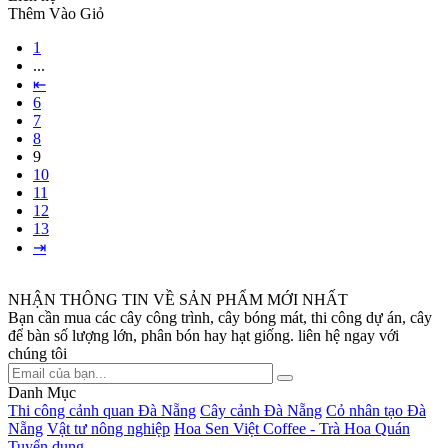
Thêm Vào Giỏ
1
...
⇤
6
7
8
9
10
11
12
13
⇥
NHẬN THÔNG TIN VỀ SẢN PHẨM MỚI NHẤT
Bạn cần mua các cây công trình, cây bóng mát, thi công dự án, cây
để bàn số lượng lớn, phân bón hay hạt giống. liên hệ ngay với
chúng tôi
Danh Mục
Thi công cảnh quan Đà Nẵng
Cây cảnh Đà Nẵng
Cỏ nhân tạo Đà
Nẵng
Vật tư nông nghiệp
Hoa Sen Việt Coffee - Trà Hoa Quán
Tuyển dụng